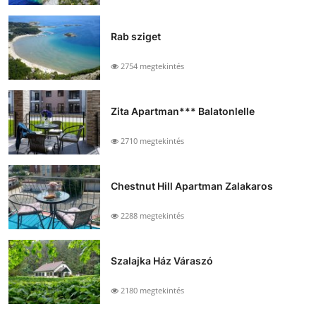
Rab sziget
2754 megtekintés
Zita Apartman*** Balatonlelle
2710 megtekintés
Chestnut Hill Apartman Zalakaros
2288 megtekintés
Szalajka Ház Váraszó
2180 megtekintés