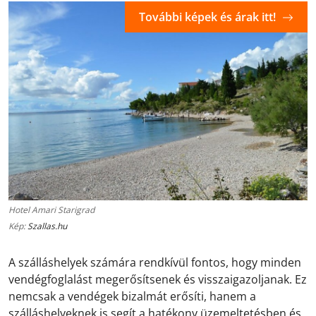
További képek és árak itt!
Hotel Amari Starigrad
Kép:
Szallas.hu
A szálláshelyek számára rendkívül fontos, hogy minden
vendégfoglalást megerősítsenek és visszaigazoljanak. Ez
nemcsak a vendégek bizalmát erősíti, hanem a
szálláshelyeknek is segít a hatékony üzemeltetésben és