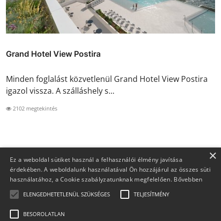
Grand Hotel View Postira
Minden foglalást közvetlenül Grand Hotel View Postira
igazol vissza. A szálláshely s...
2102 megtekintés
×
Ez a weboldal sütiket használ a felhasználói élmény javítása
érdekében. A weboldalunk használatával Ön hozzájárul az összes süti
használatához, a Cookie szabályzatunknak megfelelően.
Bővebben
ELENGEDHETETLENÜL SZÜKSÉGES
TELJESÍTMÉNY
BESOROLATLAN
Copyright 2026 Foglaljma.hu - Minden jog fenntartva.