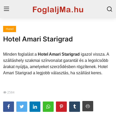
Hotel
Magyarország
Hotel Amari Starigrad
Horvát tengerpart
Minden foglalást a
Hotel Amari Starigrad
igazol vissza. A
Szállások a Balatonon
szálláshely szakmai színvonalat garantál és a legolcsóbb
árakat nyújtja, amelyeket szerződésben rögzítenek. Hotel
Horvátország
Amari Starigrad a legjobb választás, ha szállást keres.
Szállások Hajdúszoboszlón
Blog
2584