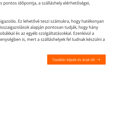
és pontos időpontja, a szálláshely elérhetőségei,
zaigazolás. Ez lehetővé teszi számukra, hogy hatékonyan
 visszaigazolások alapján pontosan tudják, hogy hány
zobákkal és az egyéb szolgáltatásokkal. Ezenkívül a
kenységben is, mert a szálláshelyek fel tudnak készülni a
További képek és árak itt!