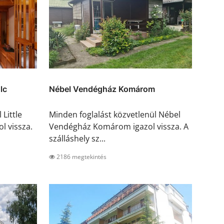
lc
Nébel Vendégház Komárom
 Little
Minden foglalást közvetlenül Nébel
l vissza.
Vendégház Komárom igazol vissza. A
szálláshely sz...
2186 megtekintés