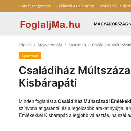
Horvát tengerpart
Szállások a Balatonon
Szállások Hajdús
MAGYARORSZÁG
Horvát tengerpart
Főoldal
Magyarország
Apartman
Családiház Múltszázad
Magyarország
Apartman
Horvátország
Családiház Múltszáza
Szállások a Balatonon
Kisbárapáti
Blog
Szállások Hajdúszoboszlón
Minden foglalást a
Családiház Múltszázadi Emlékekk
színvonalat garantál és a legolcsóbb árakat nyújtja,
Emlékekkel Kisbárapáti a legjobb választás, ha szállás