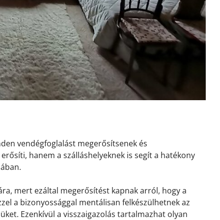
inden vendégfoglalást megerősítsenek és
erősíti, hanem a szálláshelyeknek is segít a hatékony
sában.
ra, mert ezáltal megerősítést kapnak arról, hogy a
 Ezzel a bizonyossággal mentálisan felkészülhetnek az
ket. Ezenkívül a visszaigazolás tartalmazhat olyan