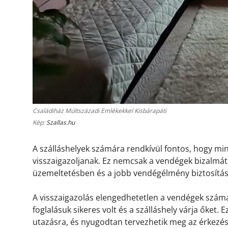
Családiház Múltszázadi Emlékekkel Kisbárapáti
Kép:
Szallas.hu
A szálláshelyek számára rendkívül fontos, hogy m
visszaigazoljanak. Ez nemcsak a vendégek bizalmát 
üzemeltetésben és a jobb vendégélmény biztosítá
A visszaigazolás elengedhetetlen a vendégek számá
foglalásuk sikeres volt és a szálláshely várja őket.
utazásra, és nyugodtan tervezhetik meg az érkezésü