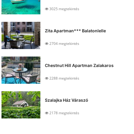
3025 megtekintés
Zita Apartman*** Balatonlelle
2704 megtekintés
Chestnut Hill Apartman Zalakaros
2288 megtekintés
Szalajka Ház Váraszó
2178 megtekintés