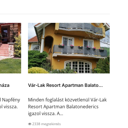
háza
Vár-Lak Resort Apartman Balato...
l Napfény
Minden foglalást közvetlenül Vár-Lak
 vissza.
Resort Apartman Balatonederics
igazol vissza. A...
2338 megtekintés