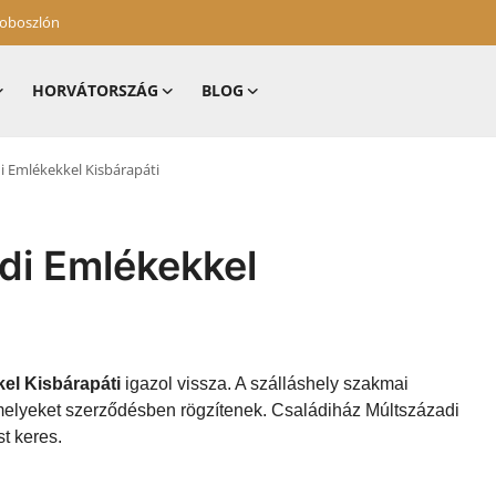
zoboszlón
HORVÁTORSZÁG
BLOG
i Emlékekkel Kisbárapáti
di Emlékekkel
el Kisbárapáti
igazol vissza. A szálláshely szakmai
 amelyeket szerződésben rögzítenek. Családiház Múltszázadi
t keres.