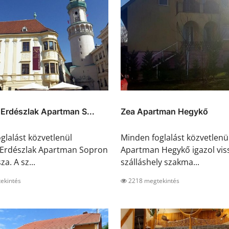
 Erdészlak Apartman S...
Zea Apartman Hegykő
glalást közvetlenül
Minden foglalást közvetlenü
 Erdészlak Apartman Sopron
Apartman Hegykő igazol viss
za. A sz...
szálláshely szakma...
ekintés
2218 megtekintés