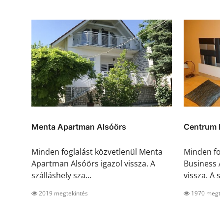
Menta Apartman Alsóörs
Centrum 
Minden foglalást közvetlenül Menta
Minden fo
Apartman Alsóörs igazol vissza. A
Business 
szálláshely sza...
vissza. A s
2019 megtekintés
1970 megt