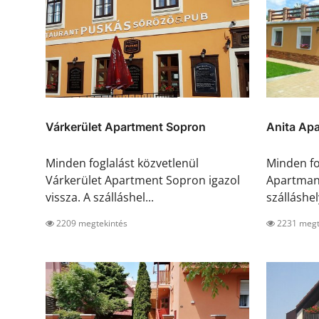
Várkerület Apartment Sopron
Anita Ap
Minden foglalást közvetlenül
Minden fo
Várkerület Apartment Sopron igazol
Apartmanh
vissza. A szálláshel...
szálláshely
2209 megtekintés
2231 megt