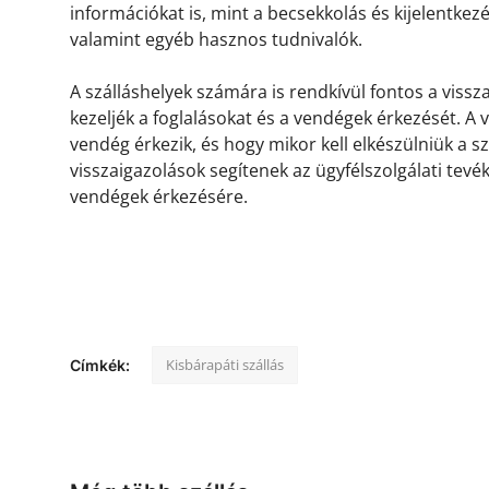
információkat is, mint a becsekkolás és kijelentkez
valamint egyéb hasznos tudnivalók.
A szálláshelyek számára is rendkívül fontos a viss
kezeljék a foglalásokat és a vendégek érkezését. A
vendég érkezik, és hogy mikor kell elkészülniük a s
visszaigazolások segítenek az ügyfélszolgálati tevé
vendégek érkezésére.
Kisbárapáti szállás
Címkék: