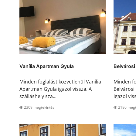
Vanília Apartman Gyula
Belvárosi
Minden foglalást közvetlenül Vanília
Minden fo
Apartman Gyula igazol vissza. A
Belvárosi
szálláshely sza...
igazol viss
2309 megtekintés
2180 megt