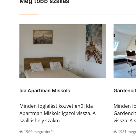
Még több szállás
Ida Apartman Miskolc
Gardenci
Minden foglalást közvetlenül Ida
Minden fo
Apartman Miskolc igazol vissza. A
Gardencit
szálláshely szakm...
vissza. A s
1966 megtekintés
1981 megt