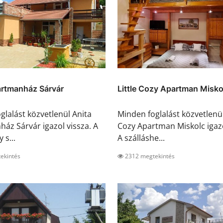
artmanház Sárvár
Little Cozy Apartman Misko
glalást közvetlenül Anita
Minden foglalást közvetlenül
áz Sárvár igazol vissza. A
Cozy Apartman Miskolc igazo
 s...
A szálláshe...
ekintés
2312 megtekintés