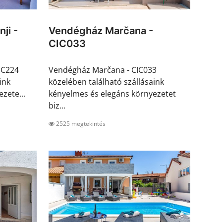
ji -
Vendégház Marčana -
CIC033
SC224
Vendégház Marčana - CIC033
ink
közelében található szállásaink
zete...
kényelmes és elegáns környezetet
biz...
2525 megtekintés