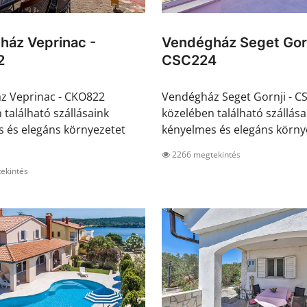
ház Veprinac -
Vendégház Seget Gorn
2
CSC224
z Veprinac - CKO822
Vendégház Seget Gornji - C
 található szállásaink
közelében található szállása
 és elegáns környezetet
kényelmes és elegáns környe
2266 megtekintés
ekintés