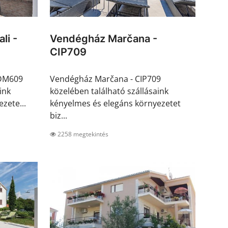
li -
Vendégház Marčana -
CIP709
CDM609
Vendégház Marčana - CIP709
ink
közelében található szállásaink
zete...
kényelmes és elegáns környezetet
biz...
2258 megtekintés