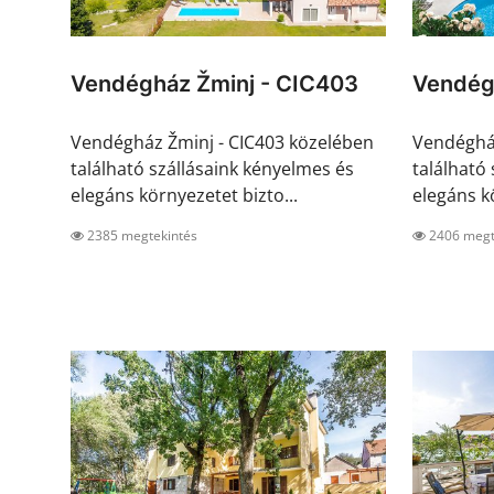
Vendégház Žminj - CIC403
Vendég
Vendégház Žminj - CIC403 közelében
Vendégház
található szállásaink kényelmes és
található
elegáns környezetet bizto...
elegáns kö
2385 megtekintés
2406 megt