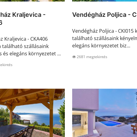
áz Kraljevica -
Vendégház Poljica - 
6
Vendégház Poljica - CKI015 
található szállásaink kényel
 Kraljevica - CKA406
elegáns környezetet biz...
 található szállásaink
 és elegáns környezetet ...
2681 megtekintés
ekintés