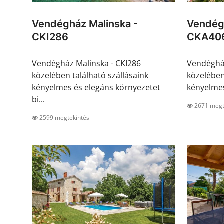
Vendégház Malinska -
Vendégh
CKI286
CKA40
Vendégház Malinska - CKI286
Vendégház
közelében található szállásaink
közelében
kényelmes és elegáns környezetet
kényelmes
bi...
2671 megt
2599 megtekintés