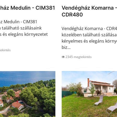
ház Medulin - CIM381
Vendégház Komarna 
CDR480
z Medulin - CIM381
 található szállásaink
Vendégház Komarna - CDR
 és elegáns környezetet
közelében található szállása
kényelmes és elegáns körny
biz...
ekintés
2345 megtekintés