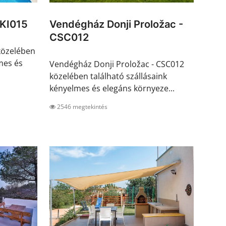
CKI015
Vendégház Donji Proložac -
CSC012
közelében
mes és
Vendégház Donji Proložac - CSC012
közelében található szállásaink
kényelmes és elegáns környeze...
2546 megtekintés