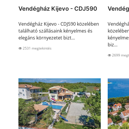
Vendégház Kijevo - CDJ590
Vendég
Vendégház Kijevo - CDJ590 közelében
Vendéghá
található szállásaink kényelmes és
közelében
elegáns környezetet bizt...
kényelmes
biz...
2531 megtekintés
2699 megt