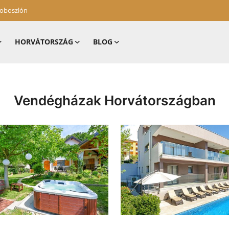
zoboszlón
HORVÁTORSZÁG
BLOG
Vendégházak Horvátországban