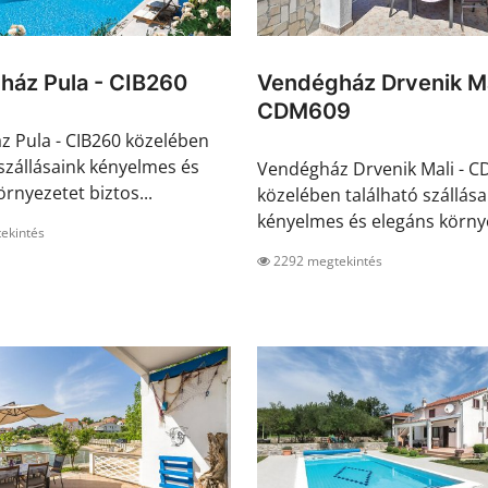
ház Pula - CIB260
Vendégház Drvenik Ma
CDM609
 Pula - CIB260 közelében
 szállásaink kényelmes és
Vendégház Drvenik Mali - 
rnyezetet biztos...
közelében található szállása
kényelmes és elegáns környe
ekintés
2292 megtekintés