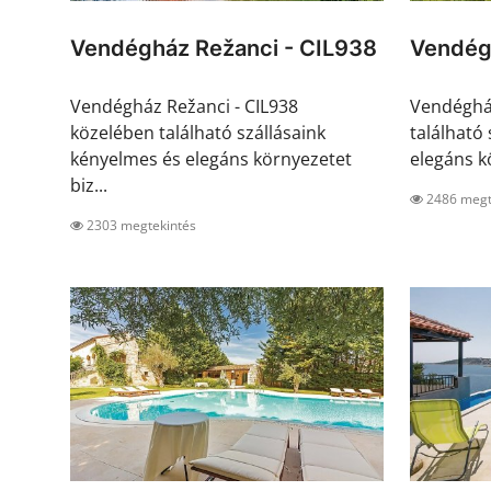
Vendégház Režanci - CIL938
Vendég
Vendégház Režanci - CIL938
Vendégház
közelében található szállásaink
található
kényelmes és elegáns környezetet
elegáns kö
biz...
2486 megt
2303 megtekintés