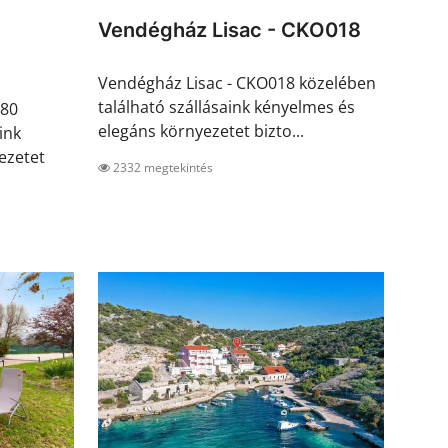
-
Vendégház Lisac - CKO018
Vendégház Lisac - CKO018 közelében
található szállásaink kényelmes és
480
elegáns környezetet bizto...
ink
ezetet
2332 megtekintés