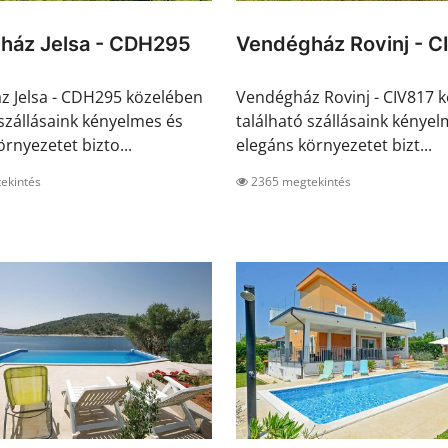
ház Jelsa - CDH295
Vendégház Rovinj - C
 Jelsa - CDH295 közelében
Vendégház Rovinj - CIV817 
 szállásaink kényelmes és
található szállásaink kényel
rnyezetet bizto...
elegáns környezetet bizt...
ekintés
2365 megtekintés