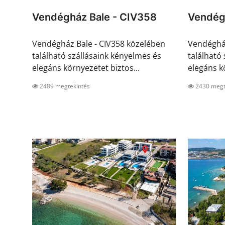
Vendégház Bale - CIV358
Vendég
Vendégház Bale - CIV358 közelében
Vendéghá
található szállásaink kényelmes és
található
elegáns környezetet biztos...
elegáns kö
2489 megtekintés
2430 megt