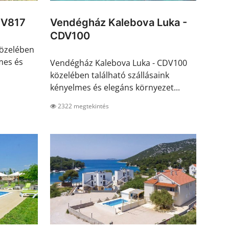
IV817
Vendégház Kalebova Luka -
CDV100
közelében
mes és
Vendégház Kalebova Luka - CDV100
közelében található szállásaink
kényelmes és elegáns környezet...
2322 megtekintés