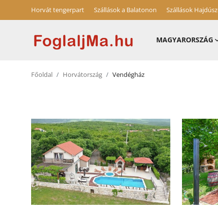
Horvát tengerpart
Szállások a Balatonon
Szállások Hajdús
MAGYARORSZÁG
Magyarország
Főoldal
Horvátország
Vendégház
Horvát tengerpart
Horvátország
Szállások a Balatonon
Szállások Hajdúszoboszlón
Blog