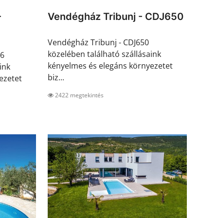
-
Vendégház Tribunj - CDJ650
Vendégház Tribunj - CDJ650
közelében található szállásaink
96
kényelmes és elegáns környezetet
ink
biz...
ezetet
2422 megtekintés