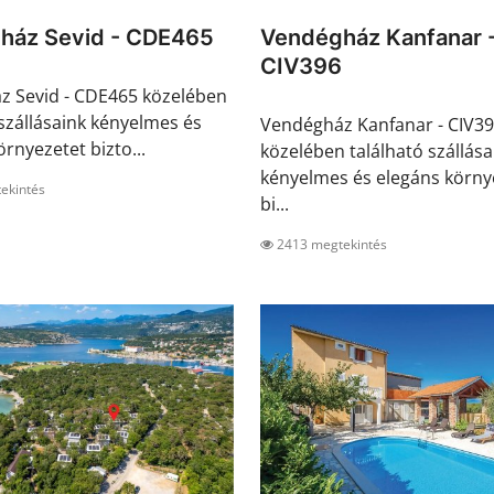
ház Sevid - CDE465
Vendégház Kanfanar 
CIV396
z Sevid - CDE465 közelében
 szállásaink kényelmes és
Vendégház Kanfanar - CIV3
rnyezetet bizto...
közelében található szállása
kényelmes és elegáns körny
ekintés
bi...
2413 megtekintés