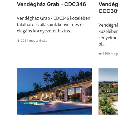
Vendégház Grab - CDC346
Vendégh
CCC30
Vendégház Grab - CDC346 közelében
található szállásaink kényelmes és
Vendégház
elegáns környezetet biztos...
közelében
kényelmes
2681 megtekintés
bi...
2499 megt