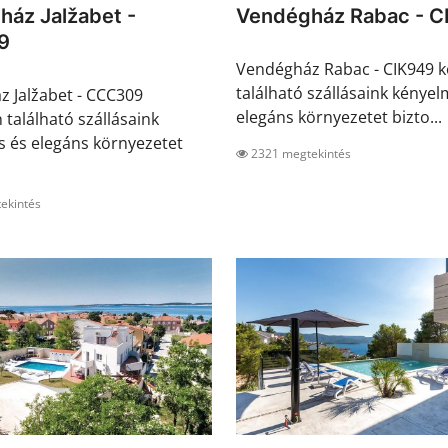
áz Jalžabet -
Vendégház Rabac - C
9
Vendégház Rabac - CIK949 
található szállásaink kényel
 Jalžabet - CCC309
elegáns környezetet bizto...
 található szállásaink
 és elegáns környezetet
2321 megtekintés
ekintés