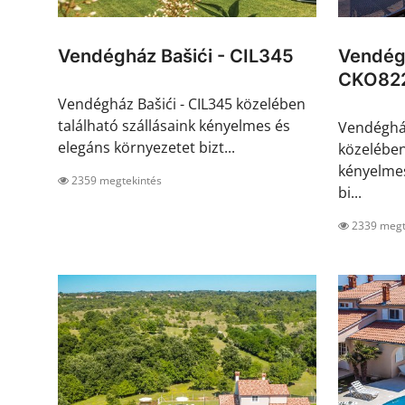
Vendégház Bašići - CIL345
Vendég
CKO82
Vendégház Bašići - CIL345 közelében
található szállásaink kényelmes és
Vendéghá
elegáns környezetet bizt...
közelében
kényelmes
2359 megtekintés
bi...
2339 megt