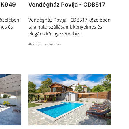
IK949
Vendégház Povlja - CDB517
közelében
Vendégház Povlja - CDB517 közelében
mes és
található szállásaink kényelmes és
elegáns környezetet bizt...
2688 megtekintés