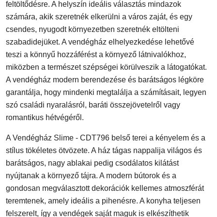
feltöltődésre. A helyszín ideális választás mindazok
számára, akik szeretnék elkerülni a város zaját, és egy
csendes, nyugodt környezetben szeretnék eltölteni
szabadidejüket. A vendégház elhelyezkedése lehetővé
teszi a könnyű hozzáférést a környező látnivalókhoz,
miközben a természet szépségei körülveszik a látogatókat.
A vendégház modern berendezése és barátságos légköre
garantálja, hogy mindenki megtalálja a számításait, legyen
szó családi nyaralásról, baráti összejövetelről vagy
romantikus hétvégéről.
A Vendégház Slime - CDT796 belső terei a kényelem és a
stílus tökéletes ötvözete. A ház tágas nappalija világos és
barátságos, nagy ablakai pedig csodálatos kilátást
nyújtanak a környező tájra. A modern bútorok és a
gondosan megválasztott dekorációk kellemes atmoszférát
teremtenek, amely ideális a pihenésre. A konyha teljesen
felszerelt, így a vendégek saját maguk is elkészíthetik