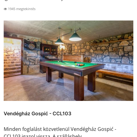
1945 megtekintés
Vendégház Gospić - CCL103
Minden foglalást közvetlenül Vendégház Gospić -
CCL103 igazol vissza. A szálláshely ...