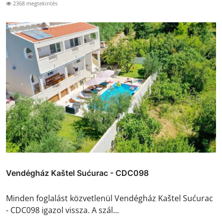
2368 megtekintés
Vendégház Kaštel Sućurac - CDC098
Minden foglalást közvetlenül Vendégház Kaštel Sućurac
- CDC098 igazol vissza. A szál...