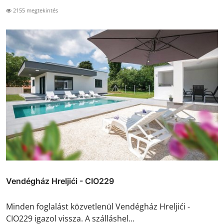
2155 megtekintés
Vendégház Hreljići - CIO229
Minden foglalást közvetlenül Vendégház Hreljići -
CIO229 igazol vissza. A szálláshel...