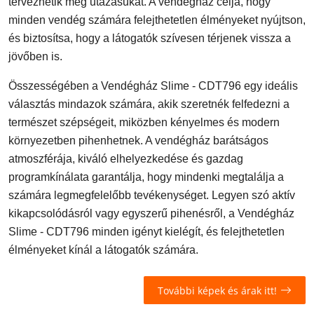
tervezhetik meg utazásukat. A vendégház célja, hogy
minden vendég számára felejthetetlen élményeket nyújtson,
és biztosítsa, hogy a látogatók szívesen térjenek vissza a
jövőben is.
Összességében a Vendégház Slime - CDT796 egy ideális
választás mindazok számára, akik szeretnék felfedezni a
természet szépségeit, miközben kényelmes és modern
környezetben pihenhetnek. A vendégház barátságos
atmoszférája, kiváló elhelyezkedése és gazdag
programkínálata garantálja, hogy mindenki megtalálja a
számára legmegfelelőbb tevékenységet. Legyen szó aktív
kikapcsolódásról vagy egyszerű pihenésről, a Vendégház
Slime - CDT796 minden igényt kielégít, és felejthetetlen
élményeket kínál a látogatók számára.
További képek és árak itt!