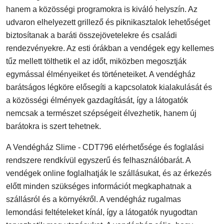
hanem a közösségi programokra is kiváló helyszín. Az
udvaron elhelyezett grillező és piknikasztalok lehetőséget
biztosítanak a baráti összejövetelekre és családi
rendezvényekre. Az esti órákban a vendégek egy kellemes
tűz mellett tölthetik el az időt, miközben megosztják
egymással élményeiket és történeteiket. A vendégház
barátságos légköre elősegíti a kapcsolatok kialakulását és
a közösségi élmények gazdagítását, így a látogatók
nemcsak a természet szépségeit élvezhetik, hanem új
barátokra is szert tehetnek.
A Vendégház Slime - CDT796 elérhetősége és foglalási
rendszere rendkívül egyszerű és felhasználóbarát. A
vendégek online foglalhatják le szállásukat, és az érkezés
előtt minden szükséges információt megkaphatnak a
szállásról és a környékről. A vendégház rugalmas
lemondási feltételeket kínál, így a látogatók nyugodtan