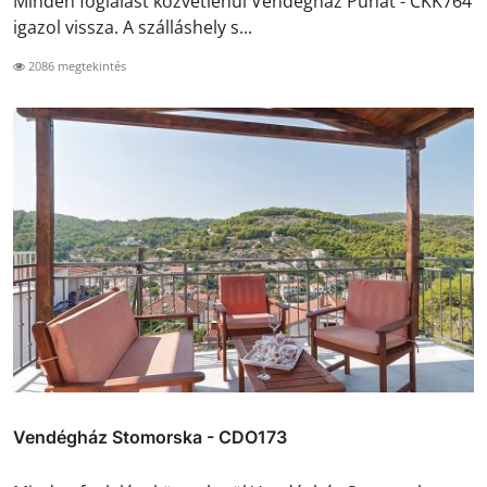
Minden foglalást közvetlenül Vendégház Punat - CKK764
igazol vissza. A szálláshely s...
2086 megtekintés
Vendégház Stomorska - CDO173