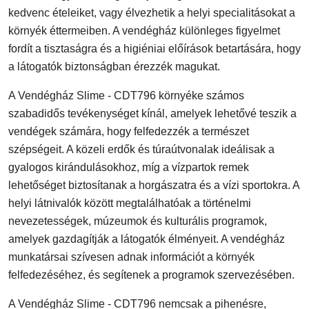
kedvenc ételeiket, vagy élvezhetik a helyi specialitásokat a
környék éttermeiben. A vendégház különleges figyelmet
fordít a tisztaságra és a higiéniai előírások betartására, hogy
a látogatók biztonságban érezzék magukat.
A Vendégház Slime - CDT796 környéke számos
szabadidős tevékenységet kínál, amelyek lehetővé teszik a
vendégek számára, hogy felfedezzék a természet
szépségeit. A közeli erdők és túraútvonalak ideálisak a
gyalogos kirándulásokhoz, míg a vízpartok remek
lehetőséget biztosítanak a horgászatra és a vízi sportokra. A
helyi látnivalók között megtalálhatóak a történelmi
nevezetességek, múzeumok és kulturális programok,
amelyek gazdagítják a látogatók élményeit. A vendégház
munkatársai szívesen adnak információt a környék
felfedezéséhez, és segítenek a programok szervezésében.
A Vendégház Slime - CDT796 nemcsak a pihenésre,