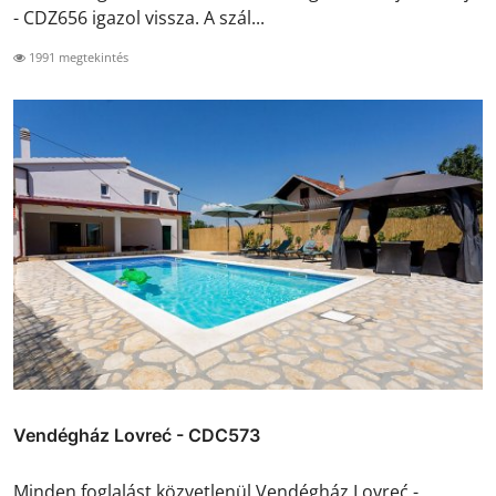
- CDZ656 igazol vissza. A szál...
1991 megtekintés
Vendégház Lovreć - CDC573
Minden foglalást közvetlenül Vendégház Lovreć -