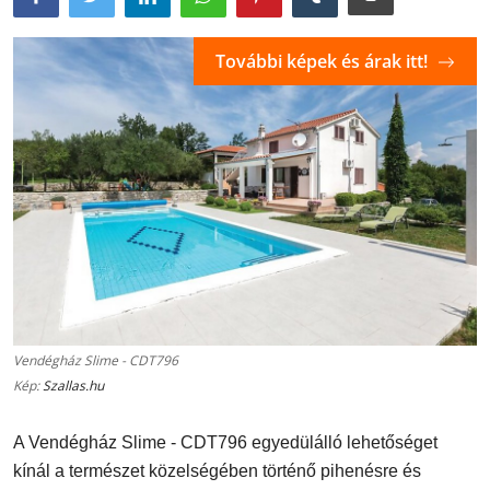
További képek és árak itt!
Vendégház Slime - CDT796
Kép:
Szallas.hu
A Vendégház Slime - CDT796 egyedülálló lehetőséget
kínál a természet közelségében történő pihenésre és