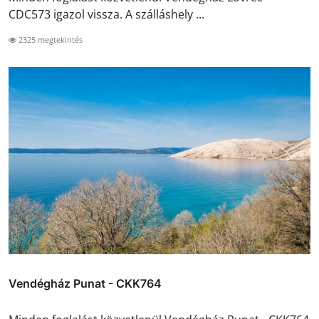
CDC573 igazol vissza. A szálláshely ...
2325 megtekintés
Vendégház Punat - CKK764