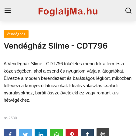
Vendégház
Horvát tengerpart
Vendégház Slime - CDT796
Magyarország
A Vendégház Slime - CDT796 tökéletes menedék a természet
Szállások a Balatonon
közelségében, ahol a csend és nyugalom várja a látogatókat.
Élvezze a modern berendezést és barátságos légkört, miközben
Horvátország
felfedezi a környező látnivalókat. Ideális választás családi
Blog
nyaralásokhoz, baráti összejövetelekhez vagy romantikus
hétvégékhez.
Szállások Hajdúszoboszlón
2530