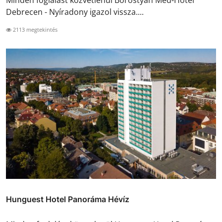
Minden foglalást közvetlenül Borostyán Med-Hotel
Debrecen - Nyíradony igazol vissza....
2113 megtekintés
Hunguest Hotel Panoráma Hévíz