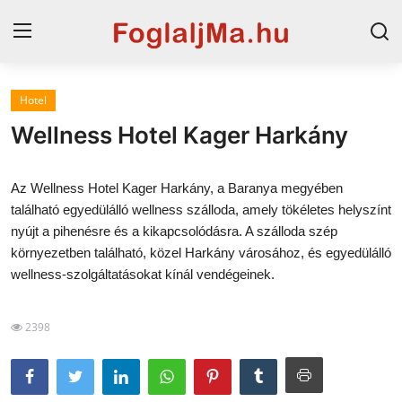
Hotel
Magyarország
Wellness Hotel Kager Harkány
Horvát tengerpart
Az Wellness Hotel Kager Harkány, a Baranya megyében
Szállások a Balatonon
található egyedülálló wellness szálloda, amely tökéletes helyszínt
nyújt a pihenésre és a kikapcsolódásra. A szálloda szép
Horvátország
környezetben található, közel Harkány városához, és egyedülálló
Szállások Hajdúszoboszlón
wellness-szolgáltatásokat kínál vendégeinek.
Blog
2398