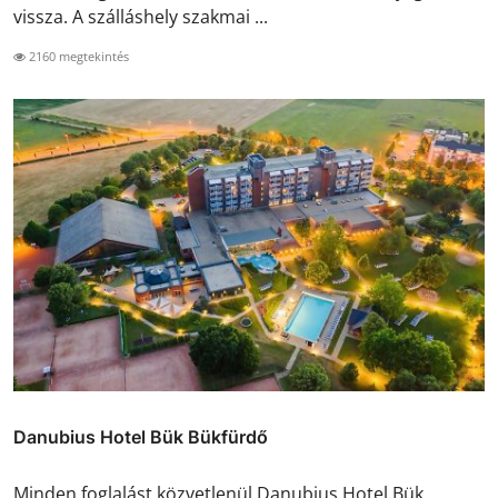
vissza. A szálláshely szakmai ...
2160 megtekintés
Danubius Hotel Bük Bükfürdő
Minden foglalást közvetlenül Danubius Hotel Bük