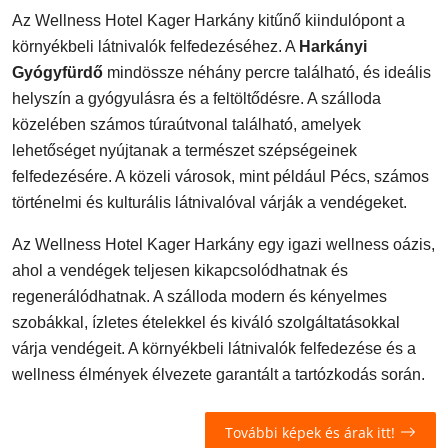
Az Wellness Hotel Kager Harkány kitűnő kiindulópont a
környékbeli látnivalók felfedezéséhez. A
Harkányi
Gyógyfürdő
mindössze néhány percre található, és ideális
helyszín a gyógyulásra és a feltöltődésre. A szálloda
közelében számos túraútvonal található, amelyek
lehetőséget nyújtanak a természet szépségeinek
felfedezésére. A közeli városok, mint például Pécs, számos
történelmi és kulturális látnivalóval várják a vendégeket.
Az Wellness Hotel Kager Harkány egy igazi wellness oázis,
ahol a vendégek teljesen kikapcsolódhatnak és
regenerálódhatnak. A szálloda modern és kényelmes
szobákkal, ízletes ételekkel és kiváló szolgáltatásokkal
várja vendégeit. A környékbeli látnivalók felfedezése és a
wellness élmények élvezete garantált a tartózkodás során.
További képek és árak itt!