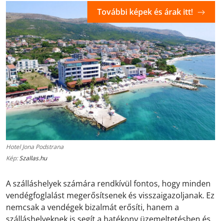
További képek és árak itt!
Hotel Jona Podstrana
Kép:
Szallas.hu
A szálláshelyek számára rendkívül fontos, hogy minden
vendégfoglalást megerősítsenek és visszaigazoljanak. Ez
nemcsak a vendégek bizalmát erősíti, hanem a
szálláshelyeknek is segít a hatékony üzemeltetésben és