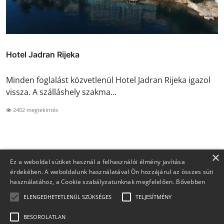
Hotel Jadran Rijeka
Minden foglalást közvetlenül Hotel Jadran Rijeka igazol
vissza. A szálláshely szakma...
2402 megtekintés
×
Ez a weboldal sütiket használ a felhasználói élmény javítása
érdekében. A weboldalunk használatával Ön hozzájárul az összes süti
használatához, a Cookie szabályzatunknak megfelelően.
Bővebben
ELENGEDHETETLENÜL SZÜKSÉGES
TELJESÍTMÉNY
BESOROLATLAN
Copyright 2026 Foglaljma.hu - Minden jog fenntartva.