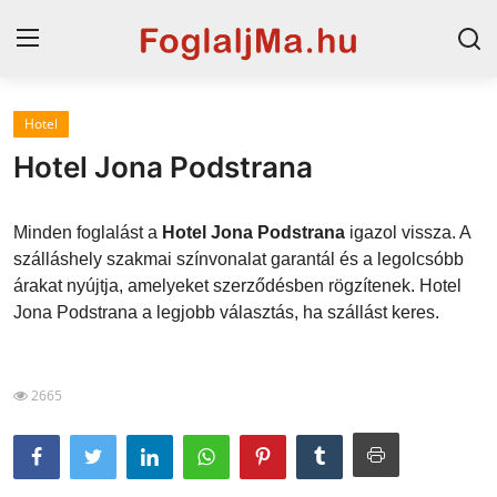
Hotel
Horvát tengerpart
Hotel Jona Podstrana
Magyarország
Minden foglalást a
Hotel Jona Podstrana
igazol vissza. A
Horvátország
szálláshely szakmai színvonalat garantál és a legolcsóbb
árakat nyújtja, amelyeket szerződésben rögzítenek. Hotel
Szállások a Balatonon
Jona Podstrana a legjobb választás, ha szállást keres.
Szállások Hajdúszoboszlón
Blog
2665