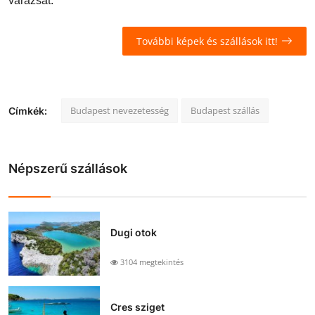
varázsát.
További képek és szállások itt!
Budapest nevezetesség
Budapest szállás
Címkék:
Népszerű szállások
Dugi otok
3104 megtekintés
Cres sziget