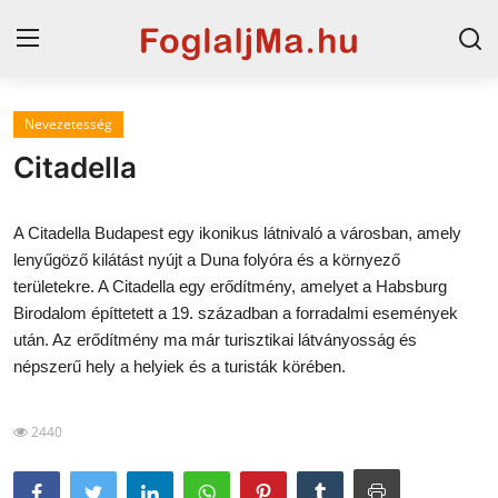
Nevezetesség
Horvát tengerpart
Citadella
Magyarország
A Citadella Budapest egy ikonikus látnivaló a városban, amely
Horvátország
lenyűgöző kilátást nyújt a Duna folyóra és a környező
területekre. A Citadella egy erődítmény, amelyet a Habsburg
Szállások a Balatonon
Birodalom építtetett a 19. században a forradalmi események
Szállások Hajdúszoboszlón
után. Az erődítmény ma már turisztikai látványosság és
népszerű hely a helyiek és a turisták körében.
Blog
2440