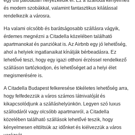
egy ősi palotában helyezkedik el. Ez a szálloda kényelmes
és modern szobákkal, valamint fantasztikus kilátással
rendelkezik a városra.
Ha valami olcsóbb és barátságosabb szállásra vágyik,
érdemes megnézni a Citadella közelében található
apartmanokat és panziókat is. Az Airbnb egy jó lehetőség,
ahol a helyiek ingatlanaikat kínálják bérbeadásra. Ez
lehetővé teszi, hogy egy igazi otthoni érzéssel rendelkező
szálláson tartózkodjon, és lehetőséget ad a helyi élet
megismerésére is.
A Citadella Budapest felkeresése tökéletes lehetőség arra,
hogy felfedezzük a város számos látnivalóját és
kikapcsolódjunk a szálláshelyünkön. Legyen szó luxus
szállodáról vagy olcsóbb apartmanról, a Citadella
közelében található szállások lehetővé teszik, hogy
kényelmesen eltöltsük az időnket és kiélvezzük a város