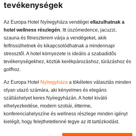
tevékenységek
Az Europa Hotel Nyíregyháza vendégei
ellazulhatnak a
hotel wellness részlegén
. Itt úszómedence, jacuzzi,
szauna és fitneszterem várja a vendégeket, akik
felfrissülhetnek és kikapcsolódhatnak a mindennapi
stressztől. A hotel környezete is ideális a szabadidős
tevékenységekhez, köztük kerékpározáshoz, túrázáshoz és
golfhoz.
Az Europa Hotel
Nyíregyháza
a tökéletes választás minden
olyan utazó számára, aki kényelmes és elegáns
szálláshelyet keres Nyíregyházán. A hotel kiváló
elhelyezkedése, modern szobái, étterme,
konferenciahelyszíne és wellness részlege minden igényt
kielégít, hogy felejthetetlenné tegye az itt tartózkodást.