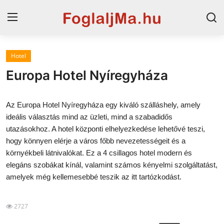
Hotel
Magyarország
Europa Hotel Nyíregyháza
Horvát tengerpart
Az Europa Hotel Nyíregyháza egy kiváló szálláshely, amely
Horvátország
ideális választás mind az üzleti, mind a szabadidős
utazásokhoz. A hotel központi elhelyezkedése lehetővé teszi,
Szállások a Balatonon
hogy könnyen elérje a város főbb nevezetességeit és a
Szállások Hajdúszoboszlón
környékbeli látnivalókat. Ez a 4 csillagos hotel modern és
elegáns szobákat kínál, valamint számos kényelmi szolgáltatást,
Blog
amelyek még kellemesebbé teszik az itt tartózkodást.
2727