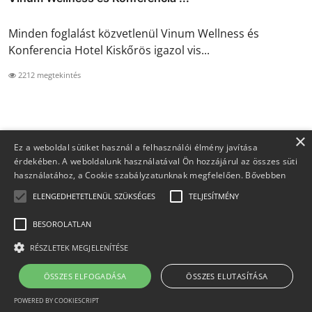
Minden foglalást közvetlenül Vinum Wellness és
Konferencia Hotel Kiskőrös igazol vis...
2212 megtekintés
×
Ez a weboldal sütiket használ a felhasználói élmény javítása
érdekében. A weboldalunk használatával Ön hozzájárul az összes süti
használatához, a Cookie szabályzatunknak megfelelően.
Bővebben
ELENGEDHETETLENÜL SZÜKSÉGES
TELJESÍTMÉNY
BESOROLATLAN
Copyright 2026 Foglaljma.hu - Minden jog fenntartva.
RÉSZLETEK MEGJELENÍTÉSE
Adatvédelem
ÁSZF
Kapcsolat
Rólunk
ÖSSZES ELFOGADÁSA
ÖSSZES ELUTASÍTÁSA
Felelősségkizárás
Partnerek
POWERED BY COOKIESCRIPT