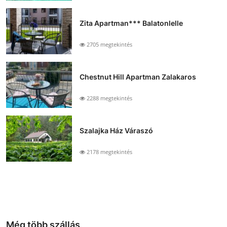
Zita Apartman*** Balatonlelle
2705 megtekintés
Chestnut Hill Apartman Zalakaros
2288 megtekintés
Szalajka Ház Váraszó
2178 megtekintés
Még több szállás