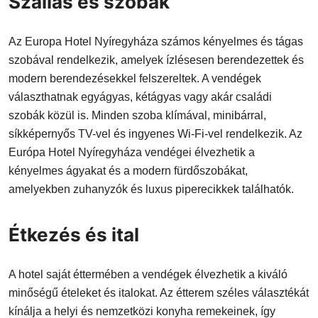
Szállás és szobák
Az Europa Hotel Nyíregyháza számos kényelmes és tágas
szobával rendelkezik, amelyek ízlésesen berendezettek és
modern berendezésekkel felszereltek. A vendégek
választhatnak egyágyas, kétágyas vagy akár családi
szobák közül is. Minden szoba klímával, minibárral,
síkképernyős TV-vel és ingyenes Wi-Fi-vel rendelkezik. Az
Európa Hotel Nyíregyháza vendégei élvezhetik a
kényelmes ágyakat és a modern fürdőszobákat,
amelyekben zuhanyzók és luxus piperecikkek találhatók.
Étkezés és ital
A hotel saját éttermében a vendégek élvezhetik a kiváló
minőségű ételeket és italokat. Az étterem széles választékát
kínálja a helyi és nemzetközi konyha remekeinek, így