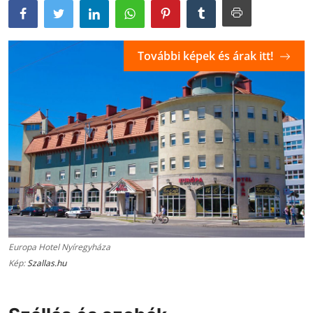
További képek és árak itt!
Europa Hotel Nyíregyháza
Kép:
Szallas.hu