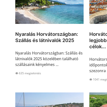
Nyaralás Horvátországban:
Horváto
Szállás és látnivalók 2025
legjobb
célok...
Nyaralás Horvátországban: Szállás és
látnivalók 2025 közelében található
Horvátors
szállásaink kényelmes ...
időpontok 
szezonra 
635 megtekintés
1041 megt