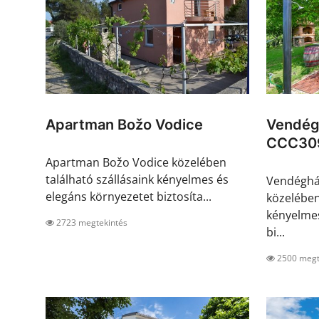
Apartman Božo Vodice
Vendégh
CCC30
Apartman Božo Vodice közelében
található szállásaink kényelmes és
Vendégház
elegáns környezetet biztosíta...
közelében
kényelmes
2723 megtekintés
bi...
2500 megt