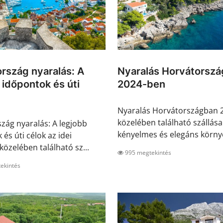
rszág nyaralás: A
Nyaralás Horvátorsz
 időpontok és úti
2024-ben
Nyaralás Horvátországban 
közelében található szállása
zág nyaralás: A legjobb
kényelmes és elegáns környe
és úti célok az idei
közelében található sz...
995 megtekintés
ekintés