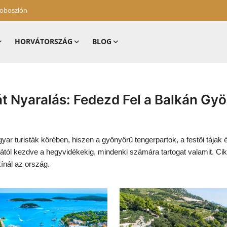
zoboszlón
HORVÁTORSZÁG
BLOG
t Nyaralás: Fedezd Fel a Balkán Gy
ar turisták körében, hiszen a gyönyörű tengerpartok, a festői tájak 
 Adriától kezdve a hegyvidékekig, mindenki számára tartogat valamit.
kínál az ország.