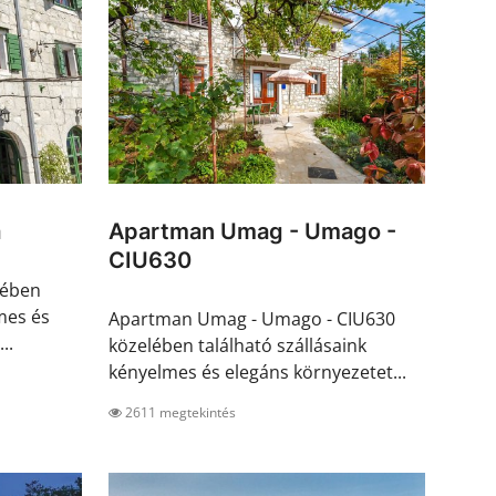
a
Apartman Umag - Umago -
CIU630
lében
mes és
Apartman Umag - Umago - CIU630
..
közelében található szállásaink
kényelmes és elegáns környezetet...
2611 megtekintés