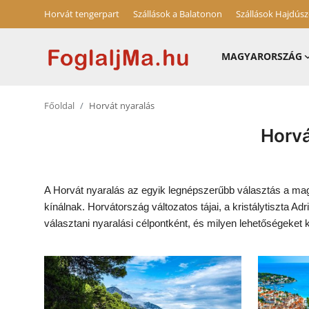
Horvát tengerpart
Szállások a Balatonon
Szállások Hajdús
MAGYARORSZÁG
Magyarország
Főoldal
Horvát nyaralás
Horvát tengerpart
Horvá
Horvátország
Szállások a Balatonon
A Horvát nyaralás az egyik legnépszerűbb választás a magy
kínálnak. Horvátország változatos tájai, a kristálytiszta
Szállások Hajdúszoboszlón
választani nyaralási célpontként, és milyen lehetőségeket 
Blog