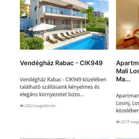
Vendégház Rabac - CIK949
Apartma
Mali Los
Ma...
Vendégház Rabac - CIK949 közelében
található szállásaink kényelmes és
elegáns környezetet bizto...
Apartmano
Losinj, Lo
2322 megtekintés
közelében 
2317 megt