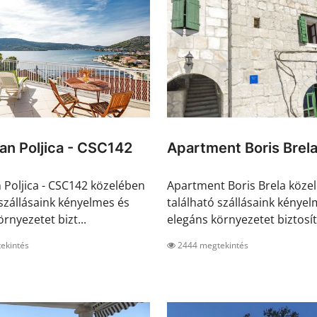
n Poljica - CSC142
Apartment Boris Brel
Poljica - CSC142 közelében
Apartment Boris Brela köze
 szállásaink kényelmes és
található szállásaink kényel
rnyezetet bizt...
elegáns környezetet biztosít.
ekintés
2444 megtekintés