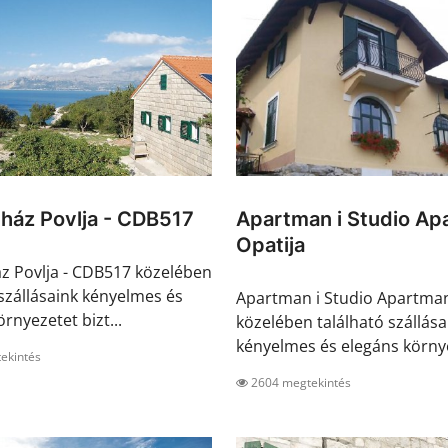
ház Povlja - CDB517
Apartman i Studio Ap
Opatija
 Povlja - CDB517 közelében
 szállásaink kényelmes és
Apartman i Studio Apartman
rnyezetet bizt...
közelében található szállása
kényelmes és elegáns környe
ekintés
2604 megtekintés