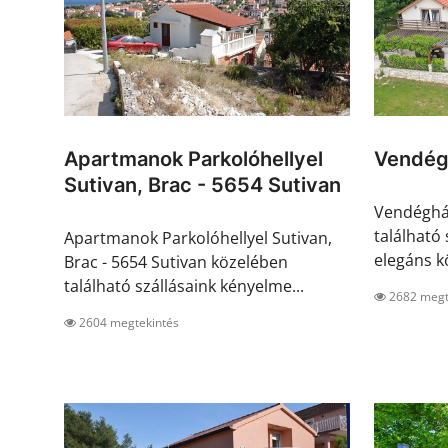
Apartmanok Parkolóhellyel
Vendég
Sutivan, Brac - 5654 Sutivan
Vendéghá
található
Apartmanok Parkolóhellyel Sutivan,
elegáns kö
Brac - 5654 Sutivan közelében
található szállásaink kényelme...
2682 megt
2604 megtekintés