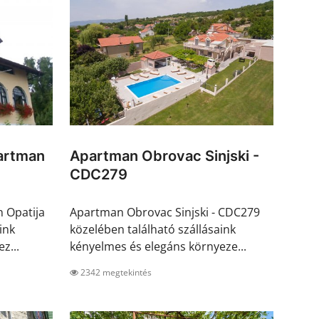
artman
Apartman Obrovac Sinjski -
CDC279
 Opatija
Apartman Obrovac Sinjski - CDC279
ink
közelében található szállásaink
z...
kényelmes és elegáns környeze...
2342 megtekintés