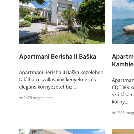
Apartmani Berisha II Baška
Apartm
Kamble
Apartmani Berisha II Baška közelében
található szállásaink kényelmes és
Apartman 
elegáns környezetet biz...
CDE389 kö
szállásai
2425 megtekintés
körny...
2363 megt