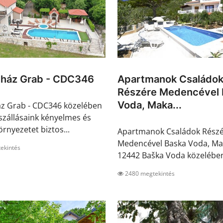
ház Grab - CDC346
Apartmanok Családo
Részére Medencével 
Voda, Maka...
z Grab - CDC346 közelében
 szállásaink kényelmes és
rnyezetet biztos...
Apartmanok Családok Rész
Medencével Baska Voda, Ma
ekintés
12442 Baška Voda közelében 
2480 megtekintés