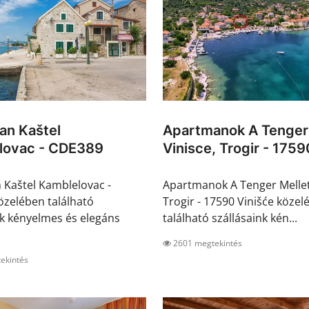
an Kaštel
Apartmanok A Tenger 
lovac - CDE389
Vinisce, Trogir - 17590
Kaštel Kamblelovac -
Apartmanok A Tenger Mellett
zelében található
Trogir - 17590 Vinišće közel
nk kényelmes és elegáns
található szállásaink kén...
2601 megtekintés
ekintés