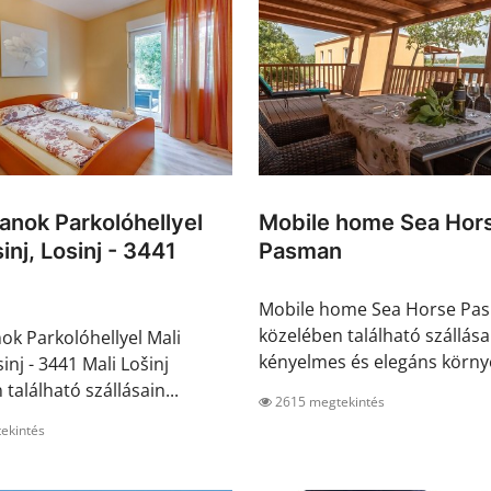
nok Parkolóhellyel
Mobile home Sea Hor
inj, Losinj - 3441
Pasman
Mobile home Sea Horse Pa
közelében található szállása
k Parkolóhellyel Mali
kényelmes és elegáns környe
sinj - 3441 Mali Lošinj
található szállásain...
2615 megtekintés
ekintés