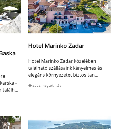
k
Hotel Marinko Zadar
Baska
Hotel Marinko Zadar közelében
található szállásaink kényelmes és
elegáns környezetet biztosítan...
ére
karska -
2552 megtekintés
találh...