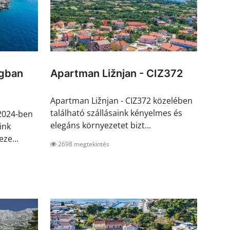
ágban
Apartman Ližnjan - CIZ372
Apartman Ližnjan - CIZ372 közelében
található szállásaink kényelmes és
2024-ben
elegáns környezetet bizt...
ink
ze...
2698 megtekintés