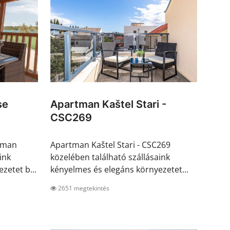
se
Apartman Kaštel Stari -
CSC269
sman
Apartman Kaštel Stari - CSC269
ink
közelében található szállásaink
zetet b...
kényelmes és elegáns környezetet...
2651 megtekintés