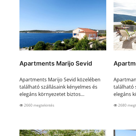
Apartments Marijo Sevid
Apartma
Apartments Marijo Sevid közelében
Apartman 
található szállásaink kényelmes és
található
elegáns környezetet biztos...
elegáns kö
2660 megtekintés
2680 megt