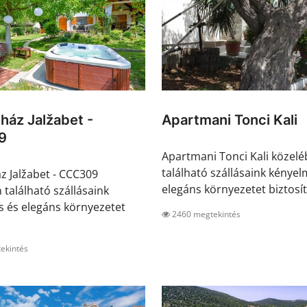
áz Jalžabet -
Apartmani Tonci Kali
9
Apartmani Tonci Kali közel
található szállásaink kényel
 Jalžabet - CCC309
elegáns környezetet biztosíta
 található szállásaink
 és elegáns környezetet
2460 megtekintés
ekintés