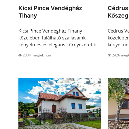
Kicsi Pince Vendégház
Cédrus
Tihany
Kőszeg
Kicsi Pince Vendégház Tihany
Cédrus V
közelében található szállásaink
közelében
kényelmes és elegáns környezetet b...
kényelmes
2334 megtekintés
2426 megt