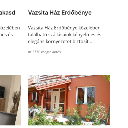
akasd
Vazsita Ház Erdőbénye
közelében
Vazsita Ház Erdőbénye közelében
mes és
található szállásaink kényelmes és
elegáns környezetet biztosít...
2770 megtekintés