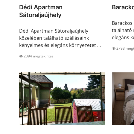
Dédi Apartman
Barack
Sátoraljaújhely
Barackos
található
Dédi Apartman Sátoraljaújhely
elegáns kö
közelében található szállásaink
kényelmes és elegáns környezetet ...
2798 megt
2394 megtekintés