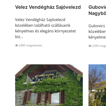
Velez Vendégház Sajóvelezd
Gubovi
Nagybö
Velez Vendégház Sajóvelezd
közelében található szállásaink
Gubovics
kényelmes és elegáns környezetet
közelében
biz...
kényelmes
2480 megtekintés
2399 megt