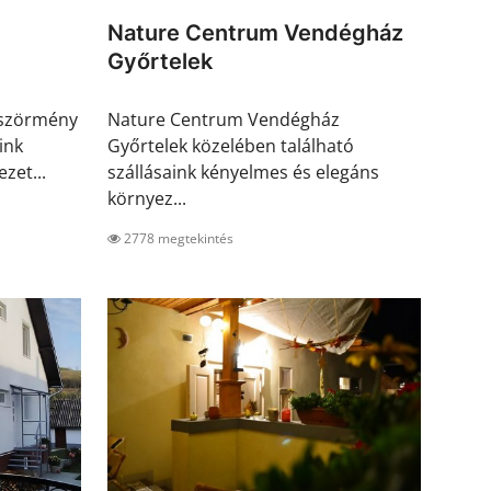
Nature Centrum Vendégház
Győrtelek
öszörmény
Nature Centrum Vendégház
ink
Győrtelek közelében található
zet...
szállásaink kényelmes és elegáns
környez...
2778 megtekintés