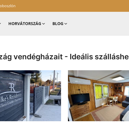
zoboszlón
HORVÁTORSZÁG
BLOG
ág vendégházait - Ideális szálláshe