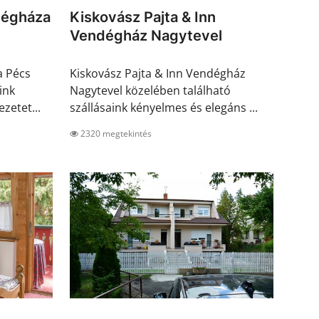
dégháza
Kiskovász Pajta & Inn
Vendégház Nagytevel
a Pécs
Kiskovász Pajta & Inn Vendégház
ink
Nagytevel közelében található
zetet...
szállásaink kényelmes és elegáns ...
2320 megtekintés