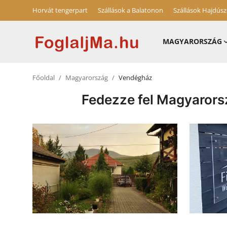
Horvát tengerpart
Szállások a Balatonon
Szállások Hajdús
MAGYARORSZÁG
Horvát tengerpart
Főoldal
Magyarország
Vendégház
Magyarország
Fedezze fel Magyarorsz
Horvátország
Szállások a Balatonon
Blog
Szállások Hajdúszoboszlón