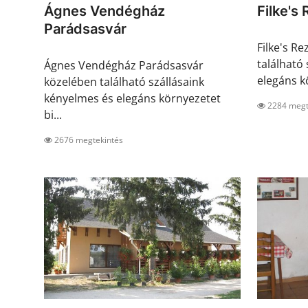
Ágnes Vendégház
Filke's
Parádsasvár
Filke's R
található
Ágnes Vendégház Parádsasvár
elegáns kö
közelében található szállásaink
kényelmes és elegáns környezetet
2284 megt
bi...
2676 megtekintés