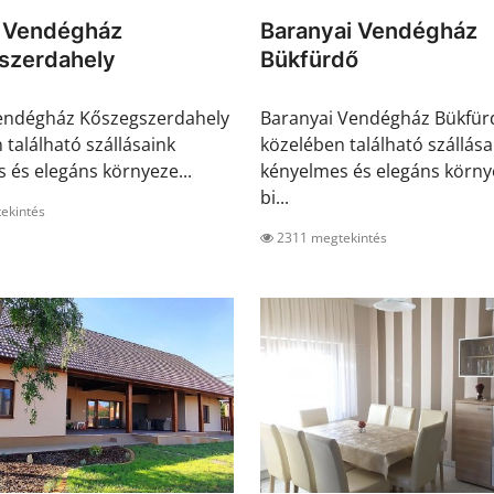
 Vendégház
Baranyai Vendégház
szerdahely
Bükfürdő
endégház Kőszegszerdahely
Baranyai Vendégház Bükfür
 található szállásaink
közelében található szállása
 és elegáns környeze...
kényelmes és elegáns körny
bi...
ekintés
2311 megtekintés