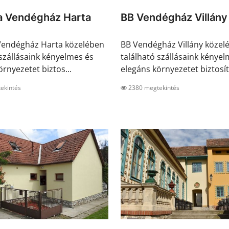
a Vendégház Harta
BB Vendégház Villány
Vendégház Harta közelében
BB Vendégház Villány közel
 szállásaink kényelmes és
található szállásaink kényel
rnyezetet biztos...
elegáns környezetet biztosíta
ekintés
2380 megtekintés