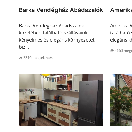
Barka Vendégház Abádszalók
Amerik
Barka Vendégház Abádszalók
Amerika 
közelében található szállásaink
található
kényelmes és elegáns környezetet
elegáns kö
biz...
2660 megt
2316 megtekintés