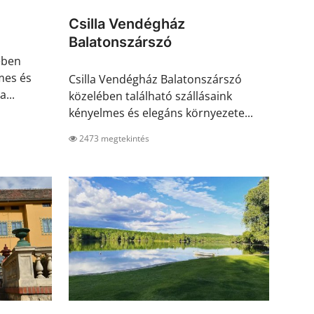
Csilla Vendégház
Balatonszárszó
ében
mes és
Csilla Vendégház Balatonszárszó
...
közelében található szállásaink
kényelmes és elegáns környezete...
2473 megtekintés