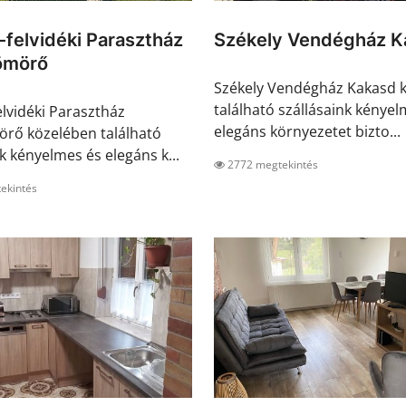
-felvidéki Parasztház
Székely Vendégház K
ömörő
Székely Vendégház Kakasd 
található szállásaink kényel
elvidéki Parasztház
elegáns környezetet bizto...
rő közelében található
k kényelmes és elegáns k...
2772 megtekintés
ekintés