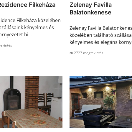
 Rezidence Filkeháza
Zelenay Favilla
Balatonkenese
ezidence Filkeháza közelében
 szállásaink kényelmes és
Zelenay Favilla Balatonkene
rnyezetet bi...
közelében található szállása
kényelmes és elegáns környe
ekintés
2727 megtekintés