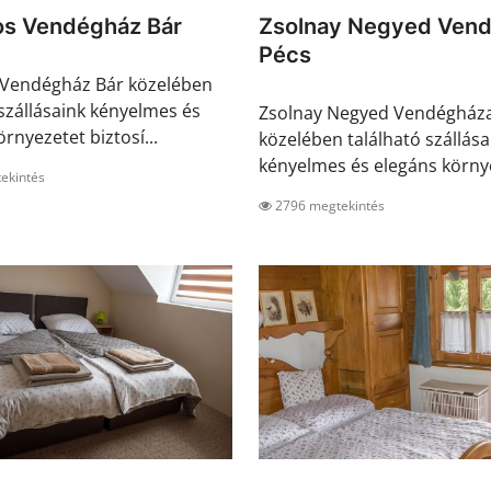
os Vendégház Bár
Zsolnay Negyed Ven
Pécs
 Vendégház Bár közelében
 szállásaink kényelmes és
Zsolnay Negyed Vendégház
rnyezetet biztosí...
közelében található szállása
kényelmes és elegáns környe
ekintés
2796 megtekintés