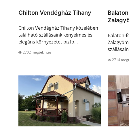
Chilton Vendégház Tihany
Balaton
Zalagy
Chilton Vendégház Tihany közelében
található szállásaink kényelmes és
Balaton-f
elegáns környezetet bizto...
Zalagyömö
szállásain
2702 megtekintés
2714 megt