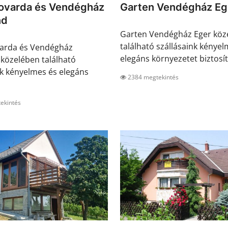
Lovarda és Vendégház
Garten Vendégház Eg
nd
Garten Vendégház Eger köz
található szállásaink kényel
varda és Vendégház
elegáns környezetet biztosít.
közelében található
nk kényelmes és elegáns
2384 megtekintés
ekintés