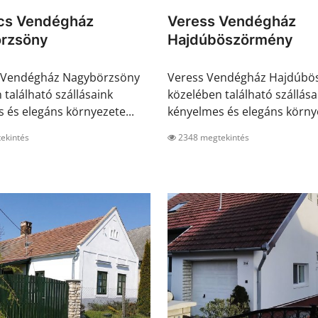
cs Vendégház
Veress Vendégház
rzsöny
Hajdúböszörmény
 Vendégház Nagybörzsöny
Veress Vendégház Hajdúb
 található szállásaink
közelében található szállása
 és elegáns környezete...
kényelmes és elegáns környe
ekintés
2348 megtekintés