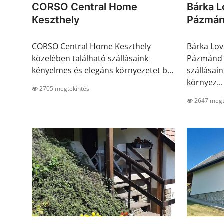
CORSO Central Home
Bárka 
Keszthely
Pázmá
CORSO Central Home Keszthely
Bárka Lo
közelében található szállásaink
Pázmánd 
kényelmes és elegáns környezetet b...
szállásai
környez...
2705 megtekintés
2647 megt