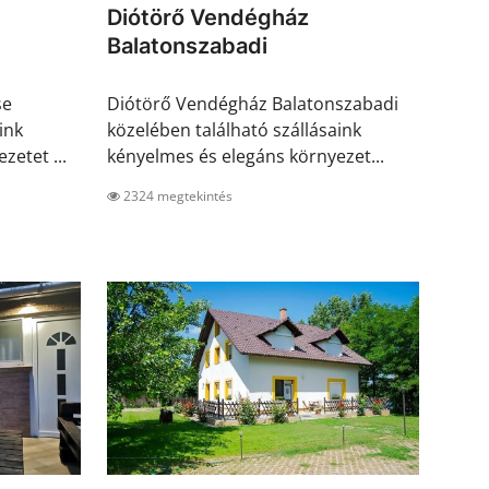
Diótörő Vendégház
Balatonszabadi
se
Diótörő Vendégház Balatonszabadi
ink
közelében található szállásaink
zetet ...
kényelmes és elegáns környezet...
2324 megtekintés