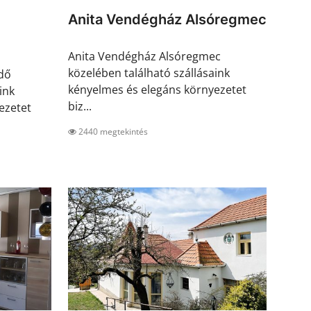
Anita Vendégház Alsóregmec
Anita Vendégház Alsóregmec
közelében található szállásaink
dő
kényelmes és elegáns környezetet
ink
biz...
ezetet
2440 megtekintés