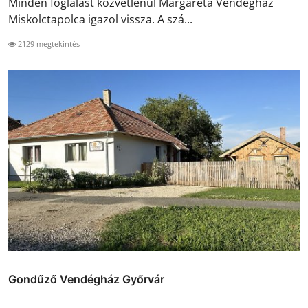
Minden foglalást közvetlenül Margaréta Vendégház
Miskolctapolca igazol vissza. A szá...
2129 megtekintés
Gondűző Vendégház Győrvár