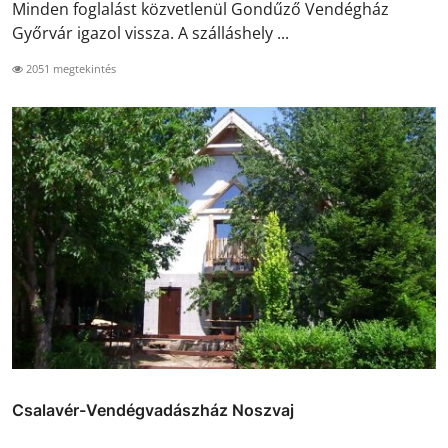
Minden foglalást közvetlenül Gondűző Vendégház
Győrvár igazol vissza. A szálláshely ...
2051 megtekintés
Csalavér-Vendégvadászház Noszvaj