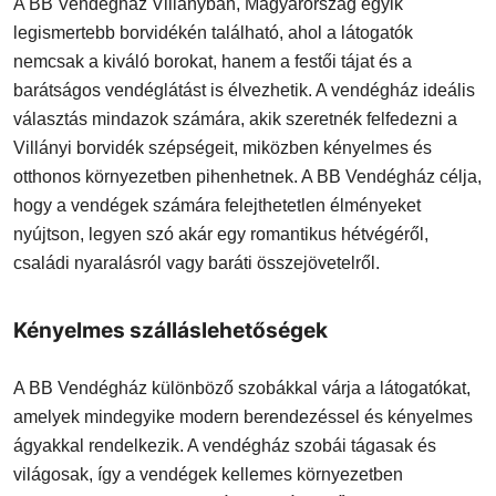
A BB Vendégház Villányban, Magyarország egyik
legismertebb borvidékén található, ahol a látogatók
nemcsak a kiváló borokat, hanem a festői tájat és a
barátságos vendéglátást is élvezhetik. A vendégház ideális
választás mindazok számára, akik szeretnék felfedezni a
Villányi borvidék szépségeit, miközben kényelmes és
otthonos környezetben pihenhetnek. A BB Vendégház célja,
hogy a vendégek számára felejthetetlen élményeket
nyújtson, legyen szó akár egy romantikus hétvégéről,
családi nyaralásról vagy baráti összejövetelről.
Kényelmes szálláslehetőségek
A BB Vendégház különböző szobákkal várja a látogatókat,
amelyek mindegyike modern berendezéssel és kényelmes
ágyakkal rendelkezik. A vendégház szobái tágasak és
világosak, így a vendégek kellemes környezetben