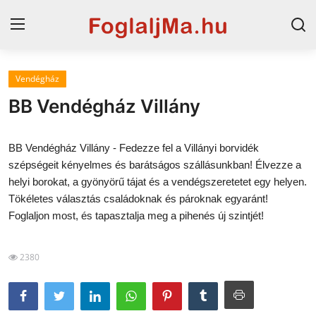
Vendégház
Magyarország
BB Vendégház Villány
Horvát tengerpart
BB Vendégház Villány - Fedezze fel a Villányi borvidék
Szállások a Balatonon
szépségeit kényelmes és barátságos szállásunkban! Élvezze a
helyi borokat, a gyönyörű tájat és a vendégszeretetet egy helyen.
Horvátország
Tökéletes választás családoknak és pároknak egyaránt!
Blog
Foglaljon most, és tapasztalja meg a pihenés új szintjét!
Szállások Hajdúszoboszlón
2380