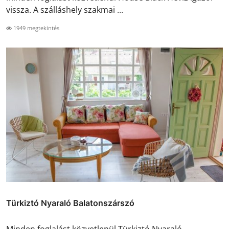
vissza. A szálláshely szakmai ...
1949 megtekintés
Türkiztó Nyaraló Balatonszárszó
Minden foglalást közvetlenül Türkiztó Nyaraló