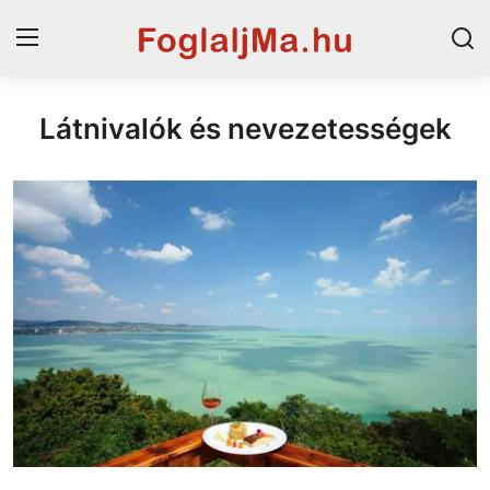
Látnivalók és nevezetességek
Magyarország
Horvát tengerpart
Horvátország
Szállások a Balatonon
Szállások Hajdúszoboszlón
Blog