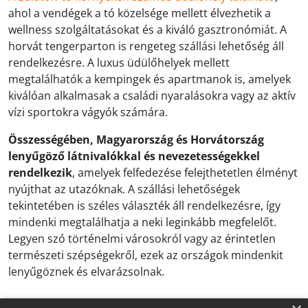
ahol a vendégek a tó közelsége mellett élvezhetik a
wellness szolgáltatásokat és a kiváló gasztronómiát. A
horvát tengerparton is rengeteg szállási lehetőség áll
rendelkezésre. A luxus üdülőhelyek mellett
megtalálhatók a kempingek és apartmanok is, amelyek
kiválóan alkalmasak a családi nyaralásokra vagy az aktív
vízi sportokra vágyók számára.
Összességében, Magyarország és Horvátország
lenyűgöző látnivalókkal és nevezetességekkel
rendelkezik
, amelyek felfedezése felejthetetlen élményt
nyújthat az utazóknak. A szállási lehetőségek
tekintetében is széles választék áll rendelkezésre, így
mindenki megtalálhatja a neki leginkább megfelelőt.
Legyen szó történelmi városokról vagy az érintetlen
természeti szépségekről, ezek az országok mindenkit
lenyűgöznek és elvarázsolnak.