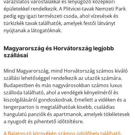
varázslatos városfalakkal és lenyűgöző középkori
épületekkel rendelkezik. A Plitvicei-tavak Nemzeti Park
pedig egy igazi természeti csoda, ahol vízesések és
türkizkék tavak találhatók, amelyek festői látványt
nyújtanak a látogatóknak.
Magyarország és Horvátország legjobb
szállásai
Mind Magyarország, mind Horvátország számos kiváló
szállási lehetőséggel rendelkezik az utazók számára.
Budapestben és más nagyvárosokban számos luxus
szálloda található, ahol a vendégek kényelméről és
kiszolgálásáról gondoskodnak. Emellett a vidéken és a
tengerparton is megtalálhatóak kisebb, családias
hangulatú panziók és apartmanok, amelyek tökéletesek
a nyugodt és pihentető időtöltésre.
A Balaton-tó környékén számos üdülőhely található
,