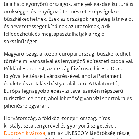
található gyönyörű országok, amelyek gazdag kulturális
örökséggel és lenyűgöző természeti szépségekkel
büszkélkedhetnek. Ezek az országok rengeteg látnivalót
és nevezetességet kínálnak az utazóknak, akik
felfedezhetik és megtapasztalhatják a régió
sokszínűségét.
Magyarország, a közép-európai ország, büszkélkedhet
történelmi városaival és lenyűgöző építészeti csodáival.
Például Budapest, az ország fővárosa, híres a Duna
folyóval kettészelt városrészével, ahol a Parlament
épülete és a Halászbástya található. A Balaton-tó,
Európa legnagyobb édesvízi tava, szintén népszerű
turisztikai célpont, ahol lehetőség van vízi sportokra és
pihenésre egyaránt.
Horvátország, a földközi-tengeri ország, híres
kristálytiszta tengerével és gyönyörű szigeteivel.
Dubrovnik városa
, ami az UNESCO Világörökség része,