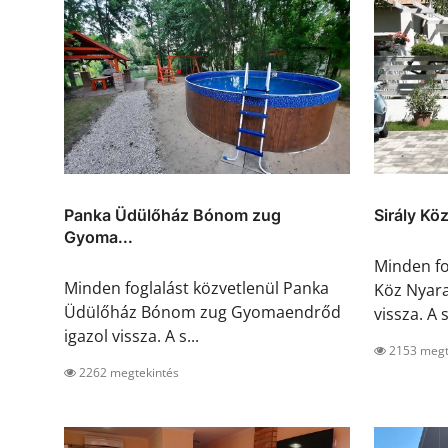
Panka Üdülőház Bónom zug
Sirály Kö
Gyoma...
Minden fo
Minden foglalást közvetlenül Panka
Köz Nyara
Üdülőház Bónom zug Gyomaendrőd
vissza. A s
igazol vissza. A s...
2153 megt
2262 megtekintés