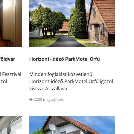
földvár
Horizont-idéző ParkMotel Orfű
 Fesztivál
Minden foglalást közvetlenül
azol
Horizont-idéző ParkMotel Orfű igazol
vissza. A szállásh...
2228 megtekintés