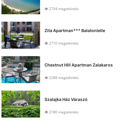
2754 megtekintés
Zita Apartman*** Balatonlelle
2710 megtekintés
Chestnut Hill Apartman Zalakaros
2288 megtekintés
Szalajka Ház Váraszó
2180 megtekintés