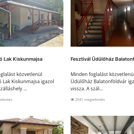
ó Lak Kiskunmajsa
Fesztivál Üdülőház Balaton
glalást közvetlenül
Minden foglalást közvetlenül
 Lak Kiskunmajsa igazol
Üdülőház Balatonföldvár ig
zálláshely ...
vissza. A szál...
ekintés
2041 megtekintés