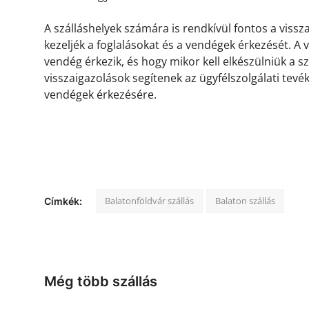
A szálláshelyek számára is rendkívül fontos a viss
kezeljék a foglalásokat és a vendégek érkezését. A
vendég érkezik, és hogy mikor kell elkészülniük a s
visszaigazolások segítenek az ügyfélszolgálati tevé
vendégek érkezésére.
Balatonföldvár szállás
Balaton szállás
Címkék:
Még több szállás