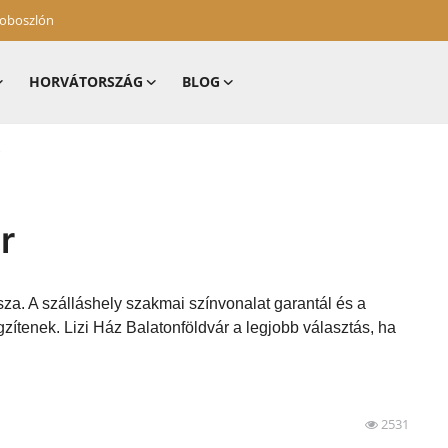
zoboszlón
HORVÁTORSZÁG
BLOG
r
sza. A szálláshely szakmai színvonalat garantál és a
zítenek. Lizi Ház Balatonföldvár a legjobb választás, ha
2531