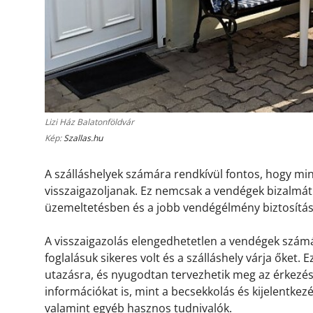
Lizi Ház Balatonföldvár
Kép:
Szallas.hu
A szálláshelyek számára rendkívül fontos, hogy m
visszaigazoljanak. Ez nemcsak a vendégek bizalmát 
üzemeltetésben és a jobb vendégélmény biztosítá
A visszaigazolás elengedhetetlen a vendégek számá
foglalásuk sikeres volt és a szálláshely várja őket.
utazásra, és nyugodtan tervezhetik meg az érkezésü
információkat is, mint a becsekkolás és kijelentkez
valamint egyéb hasznos tudnivalók.