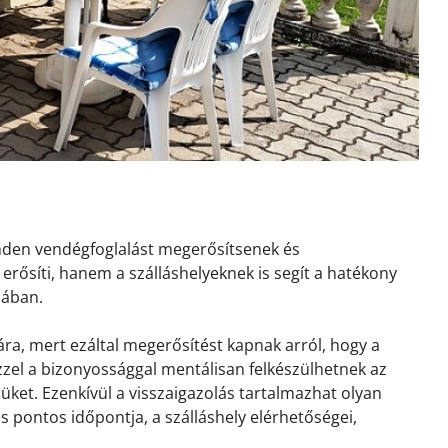
inden vendégfoglalást megerősítsenek és
erősíti, hanem a szálláshelyeknek is segít a hatékony
sában.
ra, mert ezáltal megerősítést kapnak arról, hogy a
 Ezzel a bizonyossággal mentálisan felkészülhetnek az
ket. Ezenkívül a visszaigazolás tartalmazhat olyan
és pontos időpontja, a szálláshely elérhetőségei,