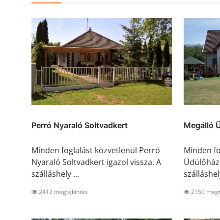
Perró Nyaraló Soltvadkert
Megálló 
Minden foglalást közvetlenül Perró
Minden fo
Nyaraló Soltvadkert igazol vissza. A
Üdülőház 
szálláshely ...
szálláshely
2412 megtekintés
2150 megt