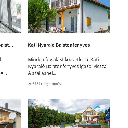
lat...
Kati Nyaraló Balatonfenyves
l
Minden foglalást közvetlenül Kati
Nyaraló Balatonfenyves igazol vissza.
A...
A szálláshel...
2389 megtekintés