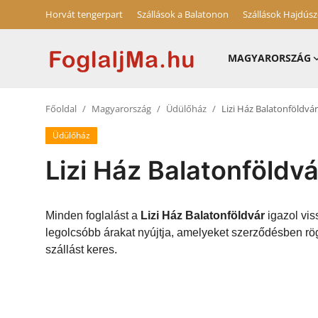
Horvát tengerpart
Szállások a Balatonon
Szállások Hajdús
MAGYARORSZÁG
Magyarország
Főoldal
Magyarország
Üdülőház
Lizi Ház Balatonföldvár
Horvát tengerpart
Üdülőház
Szállások a Balatonon
Lizi Ház Balatonföldvá
Horvátország
Blog
Minden foglalást a
Lizi Ház Balatonföldvár
igazol vis
legolcsóbb árakat nyújtja, amelyeket szerződésben rög
Szállások Hajdúszoboszlón
szállást keres.