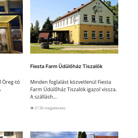
Fiesta Farm Üdülőház Tiszalök
l Öreg-tó
Minden foglalást közvetlenül Fiesta
A
Farm Üdülőház Tiszalök igazol vissza.
A szállásh...
2130 megtekintés