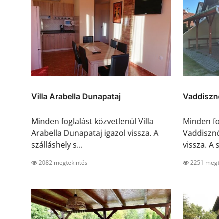
Villa Arabella Dunapataj
Vaddiszn
Minden foglalást közvetlenül Villa
Minden fo
Arabella Dunapataj igazol vissza. A
Vaddisznó
szálláshely s...
vissza. A s
2082 megtekintés
2251 megt