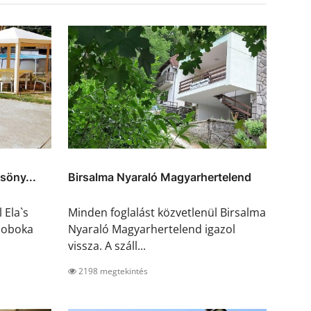
söny...
Birsalma Nyaraló Magyarhertelend
 Ela`s
Minden foglalást közvetlenül Birsalma
doboka
Nyaraló Magyarhertelend igazol
vissza. A száll...
2198 megtekintés