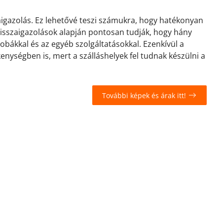
zaigazolás. Ez lehetővé teszi számukra, hogy hatékonyan
 visszaigazolások alapján pontosan tudják, hogy hány
zobákkal és az egyéb szolgáltatásokkal. Ezenkívül a
kenységben is, mert a szálláshelyek fel tudnak készülni a
További képek és árak itt!