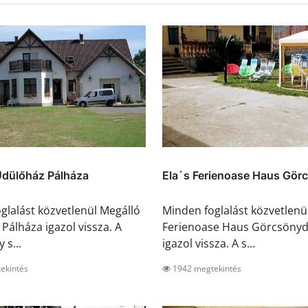
Üdülőház Pálháza
Ela`s Ferienoase Haus Görc
glalást közvetlenül Megálló
Minden foglalást közvetlenül
Pálháza igazol vissza. A
Ferienoase Haus Görcsöny
 s...
igazol vissza. A s...
ekintés
1942 megtekintés