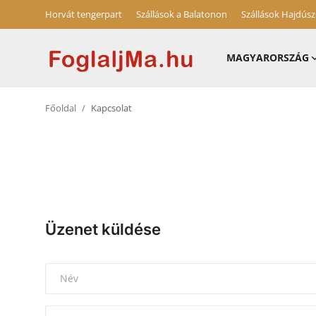
Horvát tengerpart
Szállások a Balatonon
Szállások Hajdús
MAGYARORSZÁG
Magyarország
Főoldal
Kapcsolat
Horvát tengerpart
Horvátország
Szállások a Balatonon
Szállások Hajdúszoboszlón
Üzenet küldése
Blog