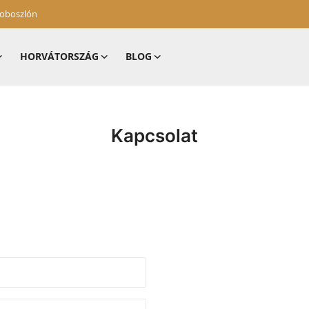
zoboszlón
HORVÁTORSZÁG
BLOG
Kapcsolat