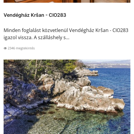
Vendégház Kršan - CIO283
Minden foglalást közvetlenül Vendégház Kršan - CIO283
igazol vissza. A szálláshely s...
2346 megtekintés