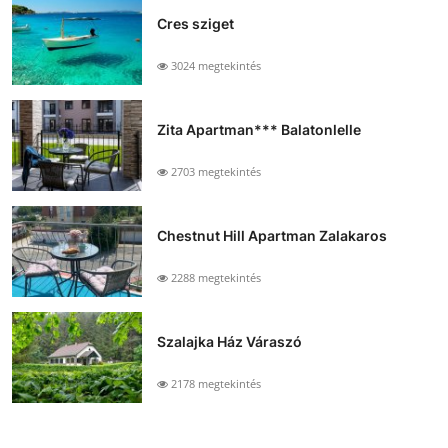
Cres sziget
3024 megtekintés
Zita Apartman*** Balatonlelle
2703 megtekintés
Chestnut Hill Apartman Zalakaros
2288 megtekintés
Szalajka Ház Váraszó
2178 megtekintés