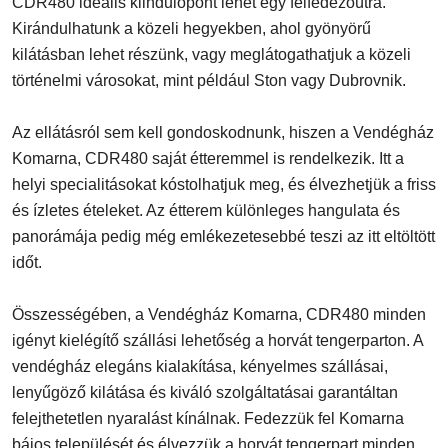
CDR480 ideális kiindulópont lehet egy felfedezőútra.
Kirándulhatunk a közeli hegyekben, ahol gyönyörű
kilátásban lehet részünk, vagy meglátogathatjuk a közeli
történelmi városokat, mint például Ston vagy Dubrovnik.
Az ellátásról sem kell gondoskodnunk, hiszen a Vendégház
Komarna, CDR480 saját étteremmel is rendelkezik. Itt a
helyi specialitásokat kóstolhatjuk meg, és élvezhetjük a friss
és ízletes ételeket. Az étterem különleges hangulata és
panorámája pedig még emlékezetesebbé teszi az itt eltöltött
időt.
Összességében, a Vendégház Komarna, CDR480 minden
igényt kielégítő szállási lehetőség a horvát tengerparton. A
vendégház elegáns kialakítása, kényelmes szállásai,
lenyűgöző kilátása és kiváló szolgáltatásai garantáltan
felejthetetlen nyaralást kínálnak. Fedezzük fel Komarna
bájos települését és élvezzük a horvát tengerpart minden