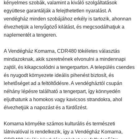
kényelmes szobák, valamint a kiváló szolgáltatások
együttese garantálják a felejthetetlen nyaralást. A
vendégház minden szobájához erkély is tartozik, ahonnan
élvezhetjük a lenyűgöző kilátást, és megcsodálhatjuk a
naplementét a tengeren.
A Vendégház Komarna, CDR480 tökéletes választás
mindazoknak, akik szeretnének elvonulni a mindennapi
zajtól, és kikapcsolódni a tengerparton. A település csendes
és nyugodt környezete ideális pihenést biztosít, és
lehetőséget ad a feltöltődésre. A vendégháztól csupán
néhány lépésre található a tengerpart, így könnyedén
eljuthatunk a homokos vagy kavicsos strandokra, ahol
élvezhetjük a napozást és a fürdőzést.
Komarna környéke számos kulturális és természeti
látnivalóval is rendelkezik, így a Vendégház Komarna,