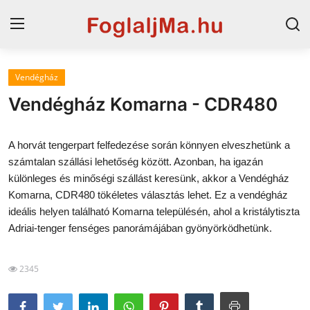
Vendégház
Horvát tengerpart
Vendégház Komarna - CDR480
Magyarország
A horvát tengerpart felfedezése során könnyen elveszhetünk a
Szállások a Balatonon
számtalan szállási lehetőség között. Azonban, ha igazán
különleges és minőségi szállást keresünk, akkor a Vendégház
Horvátország
Komarna, CDR480 tökéletes választás lehet. Ez a vendégház
Blog
ideális helyen található Komarna településén, ahol a kristálytiszta
Adriai-tenger fenséges panorámájában gyönyörködhetünk.
Szállások Hajdúszoboszlón
2345