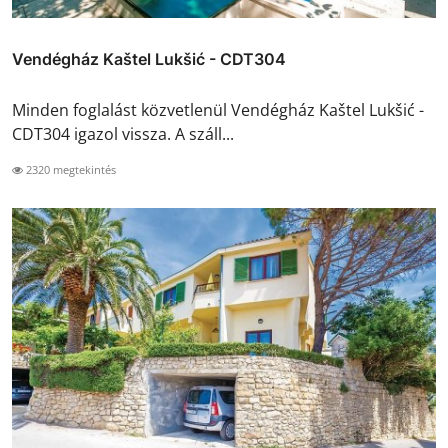
Vendégház Kaštel Lukšić - CDT304
Minden foglalást közvetlenül Vendégház Kaštel Lukšić -
CDT304 igazol vissza. A száll...
2320 megtekintés