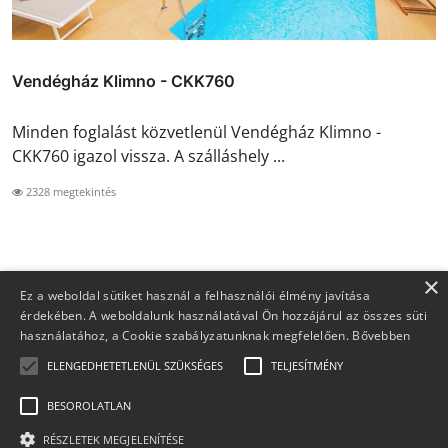
Vendégház Klimno - CKK760
Minden foglalást közvetlenül Vendégház Klimno -
CKK760 igazol vissza. A szálláshely ...
2328 megtekintés
×
Ez a weboldal sütiket használ a felhasználói élmény javítása
érdekében. A weboldalunk használatával Ön hozzájárul az összes süti
használatához, a Cookie szabályzatunknak megfelelően.
Bővebben
ELENGEDHETETLENÜL SZÜKSÉGES
TELJESÍTMÉNY
BESOROLATLAN
Copyright 2026 Foglaljma.hu - Minden jog fenntartva.
RÉSZLETEK MEGJELENÍTÉSE