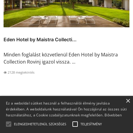
Eden Hotel by Maistra Collecti...
Minden foglalást közvetlenül Eden Hotel by Maistra
Collection Rovinj igazol vissza. ...
2128 megtekintés
×
Ez a weboldal sütiket használ a felhasználói élmény javítása
érdekében. A weboldalunk használatával Ön hozzájárul az összes süti
használatához, a Cookie szabályzatunknak megfelelően.
Bővebben
ELENGEDHETETLENÜL SZÜKSÉGES
TELJESÍTMÉNY