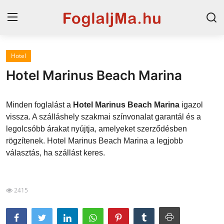
Hotel
Magyarország
Hotel Marinus Beach Marina
Horvát tengerpart
Minden foglalást a
Hotel Marinus Beach Marina
igazol
Szállások a Balatonon
vissza. A szálláshely szakmai színvonalat garantál és a
legolcsóbb árakat nyújtja, amelyeket szerződésben
Horvátország
rögzítenek. Hotel Marinus Beach Marina a legjobb
Blog
választás, ha szállást keres.
Szállások Hajdúszoboszlón
2415