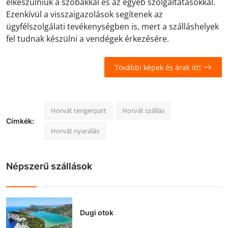
elkészülniük a szobákkal és az egyéb szolgáltatásokkal.
Ezenkívül a visszaigazolások segítenek az
ügyfélszolgálati tevékenységben is, mert a szálláshelyek
fel tudnak készülni a vendégek érkezésére.
További képek és árak itt!
Horvát tengerpart
Horvát szállás
Címkék:
Horvát nyaralás
Népszerű szállások
Dugi otok