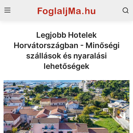
Legjobb Hotelek
Horvát tengerpart
Horvátországban - Minőségi
Magyarország
szállások és nyaralási
Szállások a Balatonon
lehetőségek
Horvátország
Blog
Szállások Hajdúszoboszlón