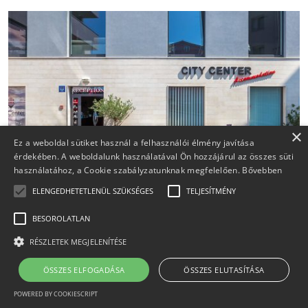
×
Ez a weboldal sütiket használ a felhasználói élmény javítása
érdekében. A weboldalunk használatával Ön hozzájárul az összes süti
használatához, a Cookie szabályzatunknak megfelelően.
Bővebben
ELENGEDHETETLENÜL SZÜKSÉGES
TELJESÍTMÉNY
Hotel Pula City Center B&B Pula
BESOROLATLAN
RÉSZLETEK MEGJELENÍTÉSE
Hotel Pula City Center B&B Pula közelében található
ÖSSZES ELFOGADÁSA
ÖSSZES ELUTASÍTÁSA
szállásaink kényelmes és elegáns környezete...
POWERED BY COOKIESCRIPT
2497 megtekintés