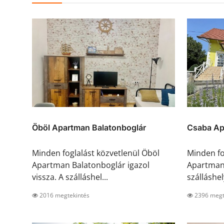
Öböl Apartman Balatonboglár
Csaba Ap
Minden foglalást közvetlenül Öböl
Minden fo
Apartman Balatonboglár igazol
Apartman 
vissza. A szálláshel...
szálláshel
2016 megtekintés
2396 megt