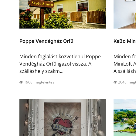
Poppe Vendégház Orfű
KeBo Min
Minden foglalást közvetlenül Poppe
Minden fo
Vendégház Orfű igazol vissza. A
MiniLoft 
szálláshely szakm...
A szálláshe
1968 megtekintés
2048 megt