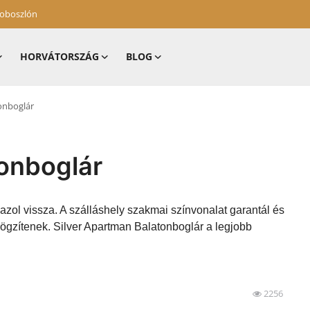
zoboszlón
HORVÁTORSZÁG
BLOG
onboglár
tonboglár
azol vissza. A szálláshely szakmai színvonalat garantál és
rögzítenek. Silver Apartman Balatonboglár a legjobb
2256