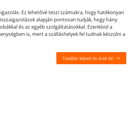
zaigazolás. Ez lehetővé teszi számukra, hogy hatékonyan
 visszaigazolások alapján pontosan tudják, hogy hány
zobákkal és az egyéb szolgáltatásokkal. Ezenkívül a
kenységben is, mert a szálláshelyek fel tudnak készülni a
További képek és árak itt!