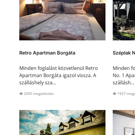
Retro Apartman Borgáta
Széplak N
Minden foglalást közvetlenül Retro
Minden fo
Apartman Borgáta igazol vissza. A
No. 1 Apa
szálláshely sza...
szállásh...
2045 megtekintés
1937 megt