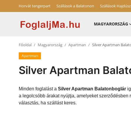
Horvát tengerpart
Szállások a Balatonon
Szállások Hajdús
MAGYARORSZÁG
Magyarország
Főoldal
Magyarország
Apartman
Silver Apartman Balat
Horvát tengerpart
Apartman
Szállások a Balatonon
Silver Apartman Bala
Horvátország
Blog
Minden foglalást a
Silver Apartman Balatonboglár
ig
a legolcsóbb árakat nyújtja, amelyeket szerződésben 
Szállások Hajdúszoboszlón
választás, ha szállást keres.