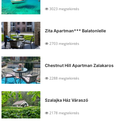
3023 megtekintés
Zita Apartman*** Balatonlelle
2703 megtekintés
Chestnut Hill Apartman Zalakaros
2288 megtekintés
Szalajka Ház Váraszó
2178 megtekintés