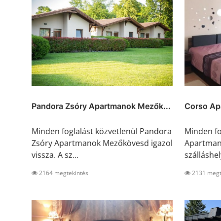
Pandora Zsóry Apartmanok Mezők...
Corso Ap
Minden foglalást közvetlenül Pandora
Minden fo
Zsóry Apartmanok Mezőkövesd igazol
Apartman 
vissza. A sz...
szálláshely
2164 megtekintés
2131 megt