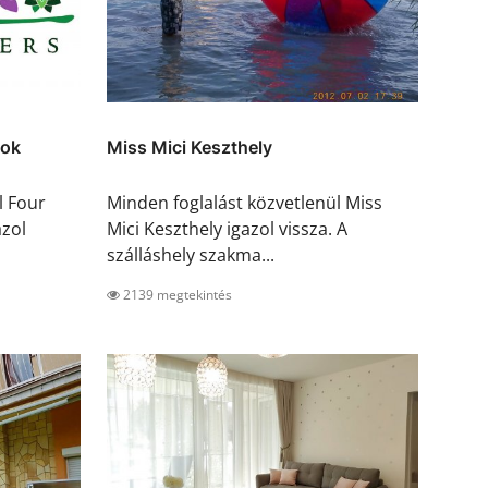
fok
Miss Mici Keszthely
l Four
Minden foglalást közvetlenül Miss
azol
Mici Keszthely igazol vissza. A
szálláshely szakma...
2139 megtekintés