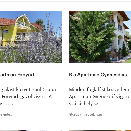
artman Fonyód
Bia Apartman Gyenesdiás
glalást közvetlenül Csaba
Minden foglalást közvetlenül
Fonyód igazol vissza. A
Apartman Gyenesdiás igazol 
y szak...
szálláshely sz...
ekintés
2037 megtekintés