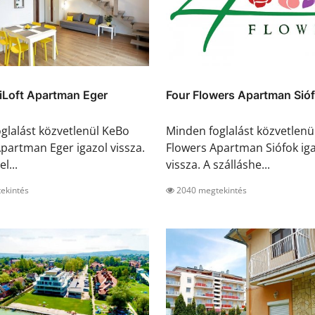
iLoft Apartman Eger
Four Flowers Apartman Sió
glalást közvetlenül KeBo
Minden foglalást közvetlenü
Apartman Eger igazol vissza.
Flowers Apartman Siófok ig
l...
vissza. A szálláshe...
ekintés
2040 megtekintés