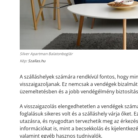
Silver Apartman Balatonboglár
Kép:
Szallas.hu
A szálláshelyek számára rendkívül fontos, hogy m
visszaigazoljanak. Ez nemcsak a vendégek bizalmát 
üzemeltetésben és a jobb vendégélmény biztosítá
A visszaigazolás elengedhetetlen a vendégek számá
foglalásuk sikeres volt és a szálláshely várja őket.
utazásra, és nyugodtan tervezhetik meg az érkezésü
információkat is, mint a becsekkolás és kijelentkez
valamint egyéb hasznos tudnivalók.