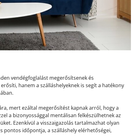
inden vendégfoglalást megerősítsenek és
erősíti, hanem a szálláshelyeknek is segít a hatékony
sában.
ra, mert ezáltal megerősítést kapnak arról, hogy a
 Ezzel a bizonyossággal mentálisan felkészülhetnek az
ket. Ezenkívül a visszaigazolás tartalmazhat olyan
és pontos időpontja, a szálláshely elérhetőségei,