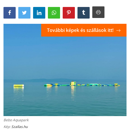
További képek és szállások itt!
Bebo Aquapark
Kép:
Szallas.hu