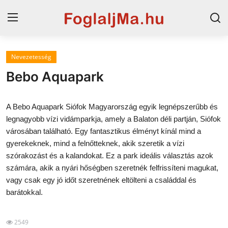
Nevezetesség
Magyarország
Bebo Aquapark
Horvát tengerpart
A Bebo Aquapark Siófok Magyarország egyik legnépszerűbb és
Horvátország
legnagyobb vízi vidámparkja, amely a Balaton déli partján, Siófok
városában található. Egy fantasztikus élményt kínál mind a
Szállások a Balatonon
gyerekeknek, mind a felnőtteknek, akik szeretik a vízi
Szállások Hajdúszoboszlón
szórakozást és a kalandokat. Ez a park ideális választás azok
számára, akik a nyári hőségben szeretnék felfrissíteni magukat,
Blog
vagy csak egy jó időt szeretnének eltölteni a családdal és
barátokkal.
2549