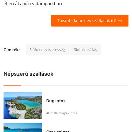
éljen át a vízi vidámparkban.
További képek és szállások itt!
Siófok nevezetesség
Siófok szállás
Címkék:
Népszerű szállások
Dugi otok
3104 megtekintés
Cres sziget