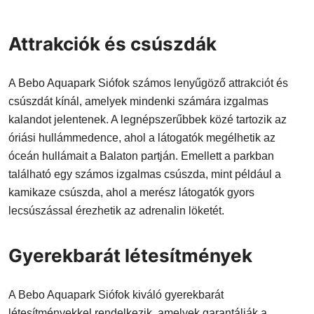
Attrakciók és csúszdák
A Bebo Aquapark Siófok számos lenyűgöző attrakciót és
csúszdát kínál, amelyek mindenki számára izgalmas
kalandot jelentenek. A legnépszerűbbek közé tartozik az
óriási hullámmedence, ahol a látogatók megélhetik az
óceán hullámait a Balaton partján. Emellett a parkban
található egy számos izgalmas csúszda, mint például a
kamikaze csúszda, ahol a merész látogatók gyors
lecsúszással érezhetik az adrenalin löketét.
Gyerekbarát létesítmények
A Bebo Aquapark Siófok kiváló gyerekbarát
létesítményekkel rendelkezik, amelyek garantálják a