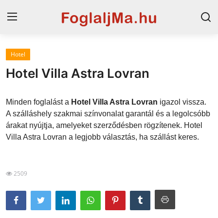
Hotel
Magyarország
Hotel Villa Astra Lovran
Horvát tengerpart
Minden foglalást a
Hotel Villa Astra Lovran
igazol vissza.
Szállások a Balatonon
A szálláshely szakmai színvonalat garantál és a legolcsóbb
árakat nyújtja, amelyeket szerződésben rögzítenek. Hotel
Horvátország
Villa Astra Lovran a legjobb választás, ha szállást keres.
Szállások Hajdúszoboszlón
Blog
2509