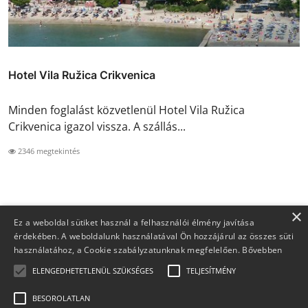
Hotel Vila Ružica Crikvenica
Minden foglalást közvetlenül Hotel Vila Ružica
Crikvenica igazol vissza. A szállás...
2346 megtekintés
×
Ez a weboldal sütiket használ a felhasználói élmény javítása
érdekében. A weboldalunk használatával Ön hozzájárul az összes süti
használatához, a Cookie szabályzatunknak megfelelően.
Bővebben
ELENGEDHETETLENÜL SZÜKSÉGES
TELJESÍTMÉNY
BESOROLATLAN
Copyright 2026 Foglaljma.hu - Minden jog fenntartva.