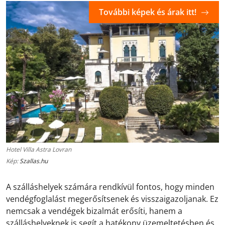
További képek és árak itt!
Hotel Villa Astra Lovran
Kép:
Szallas.hu
A szálláshelyek számára rendkívül fontos, hogy minden
vendégfoglalást megerősítsenek és visszaigazoljanak. Ez
nemcsak a vendégek bizalmát erősíti, hanem a
szálláshelyeknek is segít a hatékony üzemeltetésben és