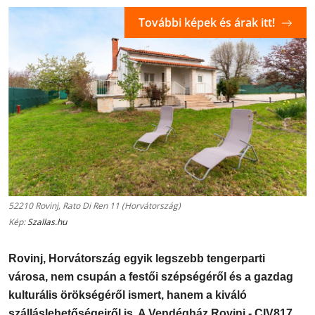
További képek és árak itt!
52210 Rovinj, Rato Di Ren 11 (Horvátország)
Kép:
Szallas.hu
Rovinj, Horvátország egyik legszebb tengerparti
városa, nem csupán a festői szépségéről és a gazdag
kulturális örökségéről ismert, hanem a kiváló
szálláslehetőségeiről is. A Vendégház Rovinj - CIV817