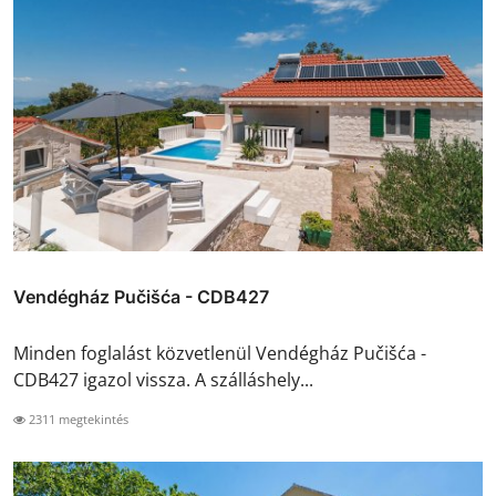
Vendégház Pučišća - CDB427
Minden foglalást közvetlenül Vendégház Pučišća -
CDB427 igazol vissza. A szálláshely...
2311 megtekintés