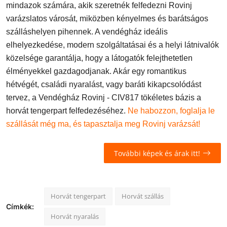
mindazok számára, akik szeretnék felfedezni Rovinj
varázslatos városát, miközben kényelmes és barátságos
szálláshelyen pihennek. A vendégház ideális
elhelyezkedése, modern szolgáltatásai és a helyi látnivalók
közelsége garantálja, hogy a látogatók felejthetetlen
élményekkel gazdagodjanak. Akár egy romantikus
hétvégét, családi nyaralást, vagy baráti kikapcsolódást
tervez, a Vendégház Rovinj - CIV817 tökéletes bázis a
horvát tengerpart felfedezéséhez.
Ne habozzon, foglalja le
szállását még ma, és tapasztalja meg Rovinj varázsát!
További képek és árak itt!
Horvát tengerpart
Horvát szállás
Címkék:
Horvát nyaralás