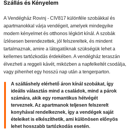
Szállás és Kényelem
A Vendégház Rovinj - CIV817 különféle szobákkal és
apartmanokkal várja vendégeit, amelyek mindegyike
modern kényelmet és otthonos légkört kínál. A szobák
ízlésesen berendezettek, jól felszereltek, és mindent
tartalmaznak, amire a látogatóknak szükségük lehet a
kellemes tartózkodás érdekében. A vendégház teraszán
élvezheti a reggeli kávét, miközben a napfelkeltét csodálja,
vagy pihenhet egy hosszú nap után a tengerparton.
A szálláshely elérhető áron kínál szobákat, így
ideális választás mind a családok, mind a párok
számára, akik egy romantikus hétvégét
terveznek. Az apartmanok teljesen felszerelt
konyhával rendelkeznek, így a vendégek saját
ételeiket is elkészíthetik, ami különösen előnyös
lehet hosszabb tartózkodás esetén.