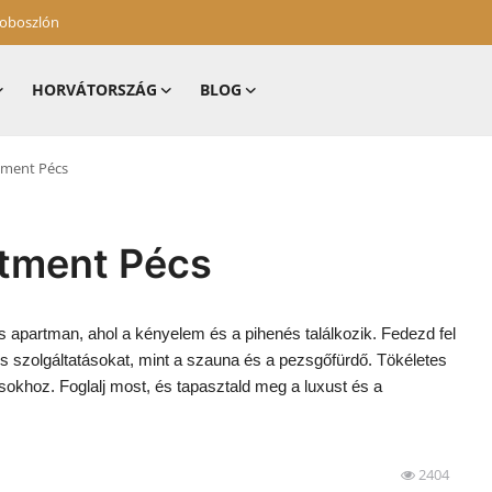
zoboszlón
HORVÁTORSZÁG
BLOG
tment Pécs
rtment Pécs
 apartman, ahol a kényelem és a pihenés találkozik. Fedezd fel
s szolgáltatásokat, mint a szauna és a pezsgőfürdő. Tökéletes
okhoz. Foglalj most, és tapasztald meg a luxust és a
2404