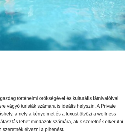
zdag történelmi örökségével és kulturális látnivalóival
re vágyó turisták számára is ideális helyszín. A Private
shely, amely a kényelmet és a luxust ötvözi a wellness
lasztás lehet mindazok számára, akik szeretnék elkerülni
n szeretnék élvezni a pihenést.