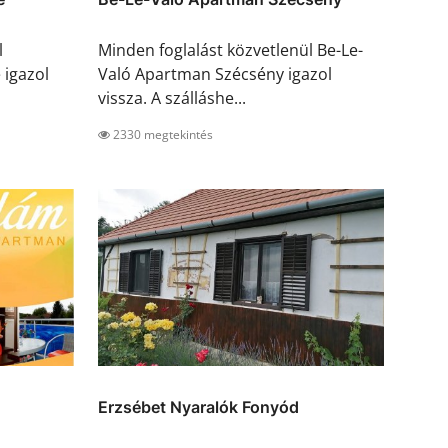
l
Minden foglalást közvetlenül Be-Le-
 igazol
Való Apartman Szécsény igazol
vissza. A szálláshe...
2330 megtekintés
Erzsébet Nyaralók Fonyód