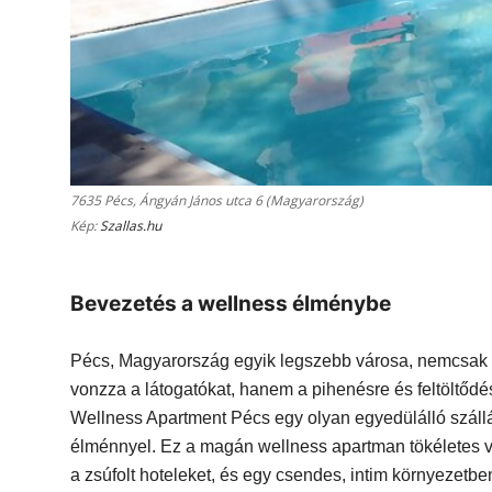
7635 Pécs, Ángyán János utca 6 (Magyarország)
Kép:
Szallas.hu
Bevezetés a wellness élménybe
Pécs, Magyarország egyik legszebb városa, nemcsak ga
vonzza a látogatókat, hanem a pihenésre és feltöltődés
Wellness Apartment Pécs egy olyan egyedülálló szállá
élménnyel. Ez a magán wellness apartman tökéletes vá
a zsúfolt hoteleket, és egy csendes, intim környezetbe