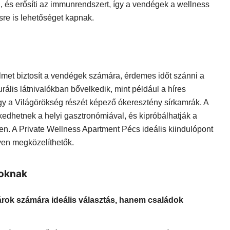
, és erősíti az immunrendszert, így a vendégek a wellness
sre is lehetőséget kapnak.
met biztosít a vendégek számára, érdemes időt szánni a
rális látnivalókban bővelkedik, mint például a híres
y a Világörökség részét képező ókeresztény sírkamrák. A
edhetnek a helyi gasztronómiával, és kipróbálhatják a
. A Private Wellness Apartment Pécs ideális kiindulópont
yen megközelíthetők.
doknak
rok számára ideális választás, hanem családok