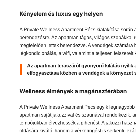
Kényelem és luxus egy helyen
A Private Wellness Apartment Pécs kialakítása során 
berendezésre. Az apartman tágas, világos szobákkal 
megfelelően lettek berendezve. A vendégek számára biz
légkondicionálás, a wifi, valamint a teljesen felszerelt 
Az apartman teraszáról gyönyörű kilátás nyílik a
elfogyasztása közben a vendégek a környezet s
Wellness élmények a magánszférában
A Private Wellness Apartment Pécs egyik legnagyobb v
apartman saját jakuzzival és szaunával rendelkezik, 
tempójukban élvezhessék a pihenést. A jakuzzi haszn
oldására kiváló, hanem a vérkeringést is serkenti, ez