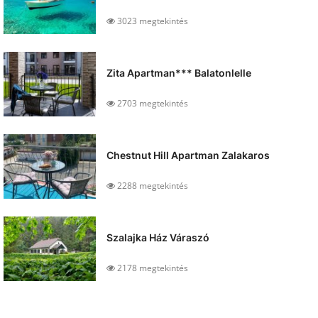
3023 megtekintés
Zita Apartman*** Balatonlelle
2703 megtekintés
Chestnut Hill Apartman Zalakaros
2288 megtekintés
Szalajka Ház Váraszó
2178 megtekintés