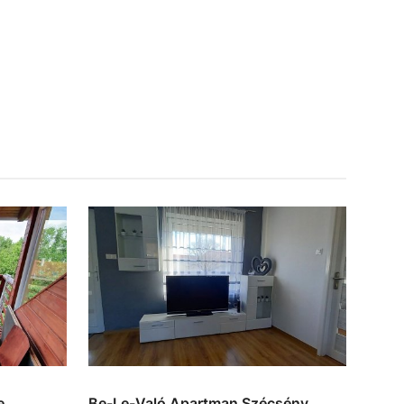
e
Be-Le-Való Apartman Szécsény