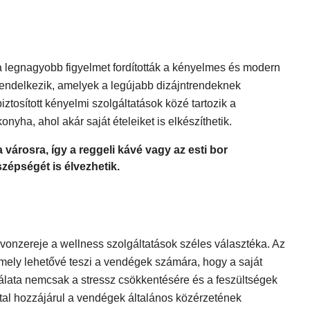
a legnagyobb figyelmet fordították a kényelmes és modern
rendelkezik, amelyek a legújabb dizájntrendeknek
tosított kényelmi szolgáltatások közé tartozik a
konyha, ahol akár saját ételeiket is elkészíthetik.
 városra, így a reggeli kávé vagy az esti bor
zépségét is élvezhetik.
onzereje a wellness szolgáltatások széles választéka. Az
amely lehetővé teszi a vendégek számára, hogy a saját
álata nemcsak a stressz csökkentésére és a feszültségek
által hozzájárul a vendégek általános közérzetének