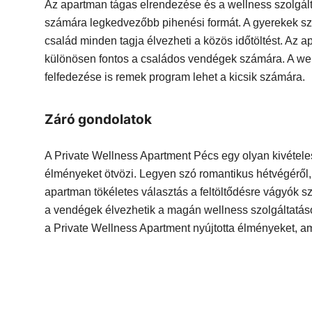
Az apartman tágas elrendezése és a wellness szolgált
számára legkedvezőbb pihenési formát. A gyerekek szá
család minden tagja élvezheti a közös időtöltést. Az
különösen fontos a családos vendégek számára. A well
felfedezése is remek program lehet a kicsik számára.
Záró gondolatok
A Private Wellness Apartment Pécs egy olyan kivételes
élményeket ötvözi. Legyen szó romantikus hétvégéről, 
apartman tökéletes választás a feltöltődésre vágyók s
a vendégek élvezhetik a magán wellness szolgáltatáso
a Private Wellness Apartment nyújtotta élményeket, ame