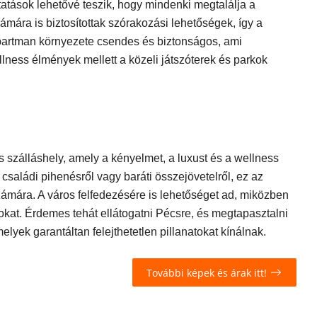
atások lehetővé teszik, hogy mindenki megtalálja a
mára is biztosítottak szórakozási lehetőségek, így a
 apartman környezete csendes és biztonságos, ami
ness élmények mellett a közeli játszóterek és parkok
 szálláshely, amely a kényelmet, a luxust és a wellness
családi pihenésről vagy baráti összejövetelről, ez az
zámára. A város felfedezésére is lehetőséget ad, miközben
kat. Érdemes tehát ellátogatni Pécsre, és megtapasztalni
lyek garantáltan felejthetetlen pillanatokat kínálnak.
További képek és árak itt!