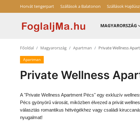
Horvát tengerpart
Szállások a Balatonon
Szállások Hajdús
MAGYARORSZÁG
Magyarország
Főoldal
Magyarország
Apartman
Private Wellness Apar
Horvát tengerpart
Apartman
Szállások a Balatonon
Private Wellness Apa
Horvátország
Blog
A "Private Wellness Apartment Pécs" egy exkluzív wellness
Pécs gyönyörű városát, miközben élvezed a privát wellnes
Szállások Hajdúszoboszlón
választás romantikus hétvégékhez vagy családi kiruccanás
nyugalmat!