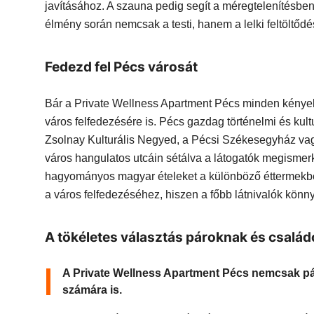
javításához. A szauna pedig segít a méregtelenítésben
élmény során nemcsak a testi, hanem a lelki feltöltődé
Fedezd fel Pécs városát
Bár a Private Wellness Apartment Pécs minden kényel
város felfedezésére is. Pécs gazdag történelmi és kultu
Zsolnay Kulturális Negyed, a Pécsi Székesegyház vag
város hangulatos utcáin sétálva a látogatók megismerk
hagyományos magyar ételeket a különböző éttermekben
a város felfedezéséhez, hiszen a főbb látnivalók könn
A tökéletes választás pároknak és csalá
A Private Wellness Apartment Pécs nemcsak pá
számára is.