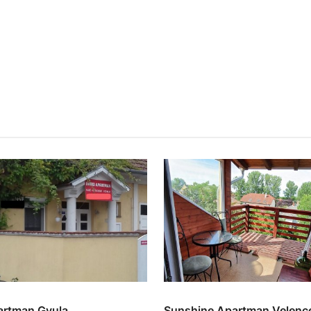
artman Gyula
Sunshine Apartman Velenc