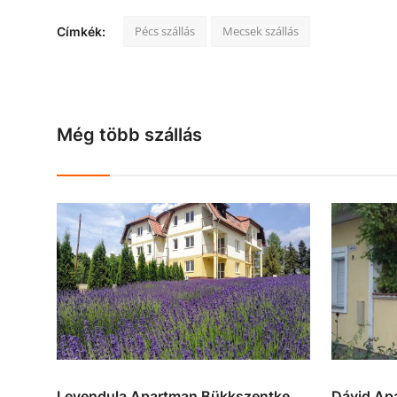
Pécs szállás
Mecsek szállás
Címkék:
Még több szállás
Levendula Apartman Bükkszentke...
Dávid Ap