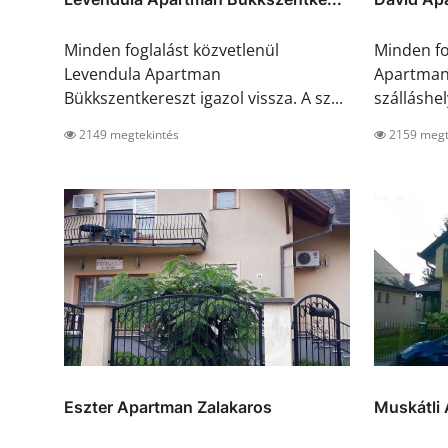
Minden foglalást közvetlenül
Minden fo
Levendula Apartman
Apartman 
Bükkszentkereszt igazol vissza. A sz...
szálláshel
2149 megtekintés
2159 megt
Eszter Apartman Zalakaros
Muskátli