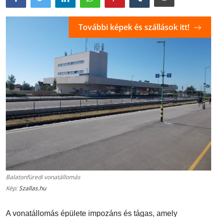
További képek és szállások itt!
Balatonfüredi vonatállomás
Kép:
Szallas.hu
A vonatállomás épülete impozáns és tágas, amely