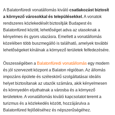
A Balatonfüredi vonatállomás kiváló
csatlakozást biztosít
a környező városokkal és településekkel.
A vonatok
rendszeres közlekedését biztosítják Budapest és
Balatonfüred között, lehetőséget adva az utasoknak a
kényelmes és gyors utazásra. Emellett a vonatállomás
közelében több buszmegálló is található, amelyek további
lehetőségeket kínálnak a környező területek felfedezésére.
Összességében a
Balatonfüredi vonatállomás
egy modern
és jól szervezett központ a Balaton régióban. Az állomás
impozáns épülete és széleskörű szolgáltatásai ideális
helyet biztosítanak az utazók számára, akik kényelmesen
és könnyedén eljuthatnak a városba és a környező
területekre. A vonatállomás kiváló kapcsolatot teremt a
turizmus és a közlekedés között, hozzájárulva a
Balatonfüred fejlődéséhez és népszerűségéhez.