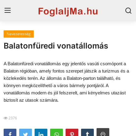
Nevezetesség
Magyarország
Balatonfüredi vonatállomás
Horvát tengerpart
A Balatonfüredi vonatállomás egy jelentős vasúti csomópont a
Szállások a Balatonon
Balaton régióban, amely fontos szerepet játszik a turizmus és a
közlekedés terén. Az állomás a Balaton-parton található, és
Horvátország
könnyen megközelíthető a város bármely pontjáról. A
Blog
vonatállomás modern és jól felszerelt, ami kényelmes utazást
biztosít az utasok számára.
Szállások Hajdúszoboszlón
2376