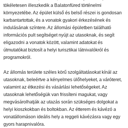
tökéletesen illeszkedik a Balatonfüred történelmi
környezetébe. Az épület külső és belső részei is gondosan
karbantartottak, és a vonatok gyakori érkezésének és
indulásának színtere. Az állomási épületben található
információs pult segítséget nyújt az utasoknak, és segít
eligazodni a vonatok között, valamint adatokat és
útmutatókat biztosít a helyi turisztikai látnivalókról és
programokról.
Az állomás területe széles körű szolgáltatásokat kínál az
utasoknak, beleértve a kényelmes ülőhelyeket, a váróteret,
valamint az étkezési és vásárlási lehetőségeket. Az
utasoknak lehetőségük van frissíteni magukat, vagy
megvásárolhatják az utazás során szükséges dolgokat a
helyi kioszkokban és boltokban. Az étterem és kávézó a
vonatállomáson ideális hely a reggeli kávézásra vagy egy
gyors harapnivalóra.