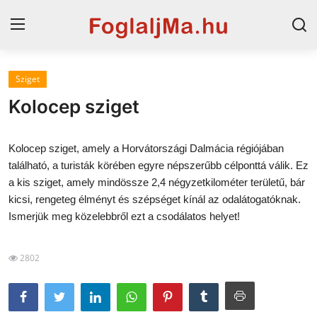
Sziget
Horvát tengerpart
Kolocep sziget
Magyarország
Kolocep sziget, amely a Horvátországi Dalmácia régiójában
Horvátország
található, a turisták körében egyre népszerűbb célponttá válik. Ez
a kis sziget, amely mindössze 2,4 négyzetkilométer területű, bár
Szállások a Balatonon
kicsi, rengeteg élményt és szépséget kínál az odalátogatóknak.
Szállások Hajdúszoboszlón
Ismerjük meg közelebbről ezt a csodálatos helyet!
Blog
2802