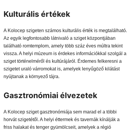
Kulturális értékek
A Kolocep szigeten számos kulturális érték is megtalálható.
Az egyik legfontosabb látnivaló a sziget központjában
található romtemplom, amely több száz éves múltra tekint
vissza. A helyi múzeum is érdekes információkkal szolgál a
sziget történelméről és kultúrájáról. Érdemes felkeresni a
szigetet uraló várromokat is, amelyek lenyűgöző kilátást
nyújtanak a környező tájra.
Gasztronómiai élvezetek
A Kolocep sziget gasztronómiája sem marad el a többi
horvát szigetétől. A helyi éttermek és tavernák kínálják a
friss halakat és tenger gyümölcseit, amelyek a régió