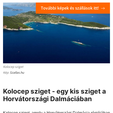
További képek és szállások itt!
Kolocep sziget
Kép:
Szallas.hu
Kolocep sziget - egy kis sziget a
Horvátországi Dalmáciában
Kolocep sziget, amely a Horvátországi Dalmácia régiójában