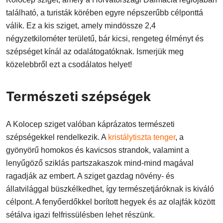
található, a turisták körében egyre népszerűbb célponttá
válik. Ez a kis sziget, amely mindössze 2,4
négyzetkilométer területű, bár kicsi, rengeteg élményt és
szépséget kínál az odalátogatóknak. Ismerjük meg
közelebbről ezt a csodálatos helyet!
Természeti szépségek
A Kolocep sziget valóban káprázatos természeti
szépségekkel rendelkezik. A
kristálytiszta tenger
, a
gyönyörű homokos és kavicsos strandok, valamint a
lenyűgöző sziklás partszakaszok mind-mind magával
ragadják az embert. A sziget gazdag növény- és
állatvilággal büszkélkedhet, így természetjáróknak is kiváló
célpont. A fenyőerdőkkel borított hegyek és az olajfák között
sétálva igazi felfrissülésben lehet részünk.