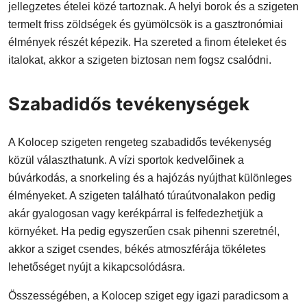
jellegzetes ételei közé tartoznak. A helyi borok és a szigeten
termelt friss zöldségek és gyümölcsök is a gasztronómiai
élmények részét képezik. Ha szereted a finom ételeket és
italokat, akkor a szigeten biztosan nem fogsz csalódni.
Szabadidős tevékenységek
A Kolocep szigeten rengeteg szabadidős tevékenység
közül választhatunk. A vízi sportok kedvelőinek a
búvárkodás, a snorkeling és a hajózás nyújthat különleges
élményeket. A szigeten található túraútvonalakon pedig
akár gyalogosan vagy kerékpárral is felfedezhetjük a
környéket. Ha pedig egyszerűen csak pihenni szeretnél,
akkor a sziget csendes, békés atmoszférája tökéletes
lehetőséget nyújt a kikapcsolódásra.
Összességében, a Kolocep sziget egy igazi paradicsom a