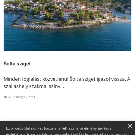
Šolta sziget
Minden foglalást közvetlenül Šolta sziget igazol vissza. A
szálláshely szakmai színv...
2737 megtekintés
×
Ez a weboldal sütiket használ a felhasználói élmény javítása
érdekében. A weboldalunk használatával Ön hozzájárul az összes süti