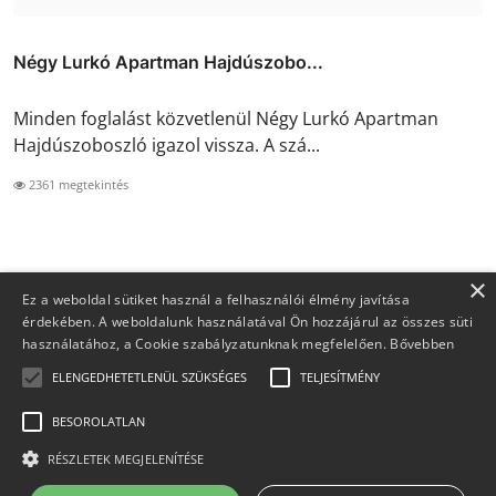
Négy Lurkó Apartman Hajdúszobo...
Minden foglalást közvetlenül Négy Lurkó Apartman
Hajdúszoboszló igazol vissza. A szá...
2361 megtekintés
×
Ez a weboldal sütiket használ a felhasználói élmény javítása
érdekében. A weboldalunk használatával Ön hozzájárul az összes süti
használatához, a Cookie szabályzatunknak megfelelően.
Bővebben
ELENGEDHETETLENÜL SZÜKSÉGES
TELJESÍTMÉNY
BESOROLATLAN
Copyright 2026 Foglaljma.hu - Minden jog fenntartva.
RÉSZLETEK MEGJELENÍTÉSE
Kapcsolat
Rólunk
Adatvédelem
ÁSZF