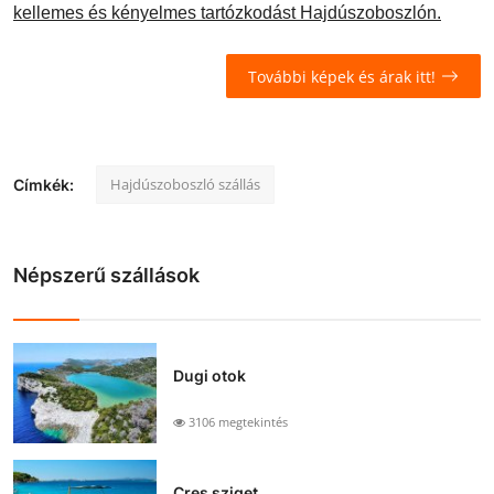
kellemes és kényelmes tartózkodást Hajdúszoboszlón.
További képek és árak itt!
Hajdúszoboszló szállás
Címkék:
Népszerű szállások
Dugi otok
3106 megtekintés
Cres sziget