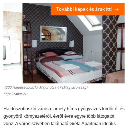
További képek és árak itt!
4200 Hajdúszoboszló, Major utca 47 (Magyarország)
Kép:
Szallas.hu
Hajdúszoboszló városa, amely híres gyógyvizes fürdőiről és
gyönyörű környezetéről, évről évre egyre több látogatót
vonz. A város szívében található Gréta Apartman ideális