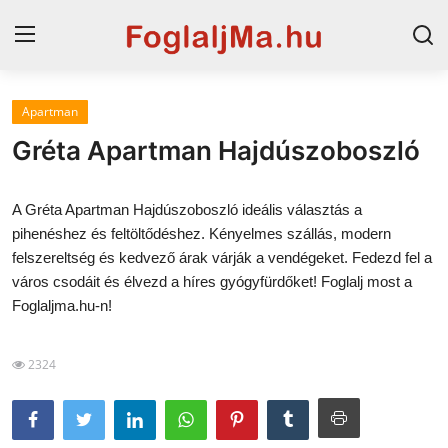
Apartman
Magyarország
Gréta Apartman Hajdúszoboszló
Horvát tengerpart
A Gréta Apartman Hajdúszoboszló ideális választás a
Szállások a Balatonon
pihenéshez és feltöltődéshez. Kényelmes szállás, modern
felszereltség és kedvező árak várják a vendégeket. Fedezd fel a
Horvátország
város csodáit és élvezd a híres gyógyfürdőket! Foglalj most a
Blog
Foglaljma.hu-n!
Szállások Hajdúszoboszlón
2324