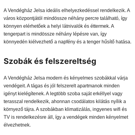
A Vendégház Jelsa ideális elhelyezkedéssel rendelkezik. A
város központjától mindössze néhány percre található, így
könnyen elérhetőek a helyi látnivalók és éttermek. A
tengerpart is mindössze néhány lépésre van, így
könnyedén kiélvezhető a napfény és a tenger hűsítő hatása.
Szobák és felszereltség
A Vendégház Jelsa modern és kényelmes szobákkal várja
vendégeit. A tágas és jól felszerelt apartmanok minden
igényt kielégítenek. A legtöbb szoba saját erkéllyel vagy
terasszal rendelkezik, ahonnan csodálatos kilátás nyílik a
környező tájra. A szobákban klimatizálás, ingyenes wifi és
TV is rendelkezésre áll, így a vendégek minden kényelmet
élvezhetnek.