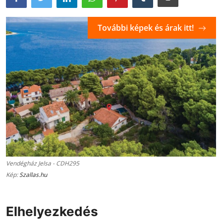
További képek és árak itt!
Vendégház Jelsa - CDH295
Kép:
Szallas.hu
Elhelyezkedés