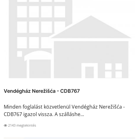
Vendégház Nerežišća - CDB767
Minden foglalást közvetlenül Vendégház Nerežišća -
CDB767 igazol vissza. A szálláshe...
2143 megtekintés