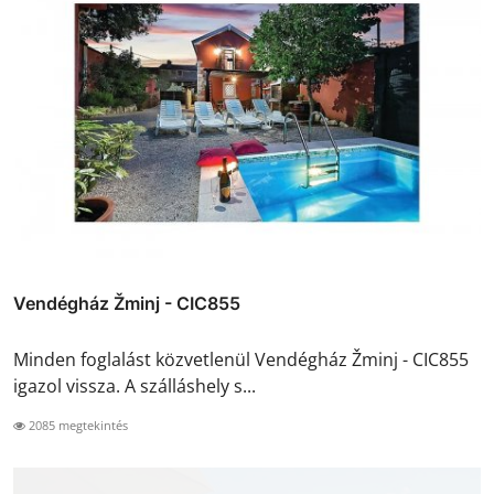
Vendégház Žminj - CIC855
Minden foglalást közvetlenül Vendégház Žminj - CIC855
igazol vissza. A szálláshely s...
2085 megtekintés