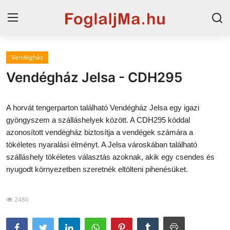
Vendégház
Horvát tengerpart
Vendégház Jelsa - CDH295
Magyarország
A horvát tengerparton található Vendégház Jelsa egy igazi
Szállások a Balatonon
gyöngyszem a szálláshelyek között. A CDH295 kóddal
azonosított vendégház biztosítja a vendégek számára a
Horvátország
tökéletes nyaralási élményt. A Jelsa városkában található
Blog
szálláshely tökéletes választás azoknak, akik egy csendes és
nyugodt környezetben szeretnék eltölteni pihenésüket.
Szállások Hajdúszoboszlón
2486