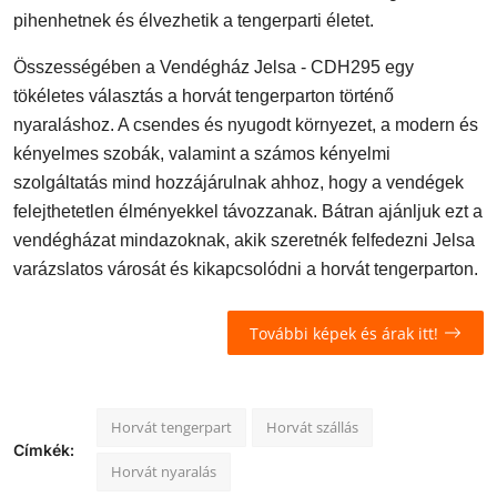
pihenhetnek és élvezhetik a tengerparti életet.
Összességében a Vendégház Jelsa - CDH295 egy
tökéletes választás a horvát tengerparton történő
nyaraláshoz. A csendes és nyugodt környezet, a modern és
kényelmes szobák, valamint a számos kényelmi
szolgáltatás mind hozzájárulnak ahhoz, hogy a vendégek
felejthetetlen élményekkel távozzanak. Bátran ajánljuk ezt a
vendégházat mindazoknak, akik szeretnék felfedezni Jelsa
varázslatos városát és kikapcsolódni a horvát tengerparton.
További képek és árak itt!
Horvát tengerpart
Horvát szállás
Címkék:
Horvát nyaralás