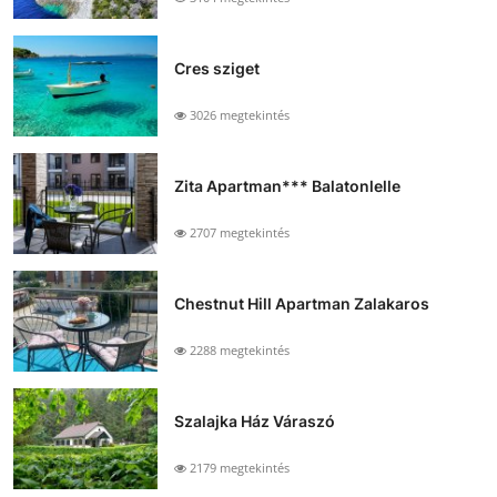
Cres sziget
3026 megtekintés
Zita Apartman*** Balatonlelle
2707 megtekintés
Chestnut Hill Apartman Zalakaros
2288 megtekintés
Szalajka Ház Váraszó
2179 megtekintés