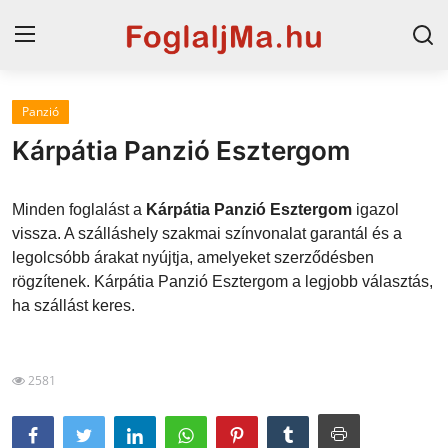
Panzió
Magyarország
Kárpátia Panzió Esztergom
Horvát tengerpart
Minden foglalást a
Kárpátia Panzió Esztergom
igazol
Szállások a Balatonon
vissza. A szálláshely szakmai színvonalat garantál és a
legolcsóbb árakat nyújtja, amelyeket szerződésben
Horvátország
rögzítenek. Kárpátia Panzió Esztergom a legjobb választás,
Blog
ha szállást keres.
Szállások Hajdúszoboszlón
2581