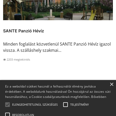
SANTE Panzió Hévíz
Minden foglalást közvetlenül SANTE Panzió Hévíz igazol
vissza. A szálláshely szakmai...
2203 megtekintés
×
Ez a weboldal sütiket használ a felhasználói élmény javítása
érdekében. A weboldalunk használatával Ön hozzájárul az összes süti
használatához, a Cookie szabályzatunknak megfelelően.
Bővebben
ELENGEDHETETLENÜL SZÜKSÉGES
TELJESÍTMÉNY
BESOROLATLAN