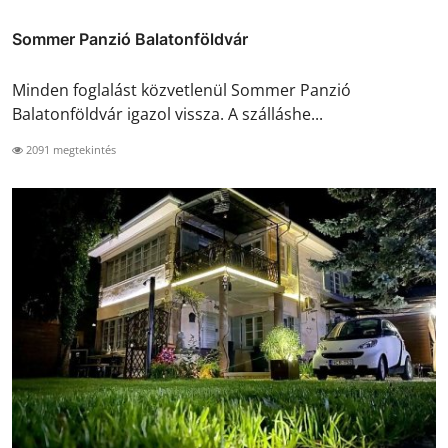
Sommer Panzió Balatonföldvár
Minden foglalást közvetlenül Sommer Panzió
Balatonföldvár igazol vissza. A szálláshe...
2091 megtekintés