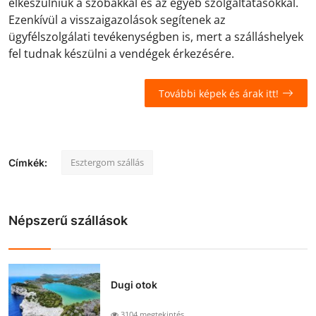
elkészülniük a szobákkal és az egyéb szolgáltatásokkal.
Ezenkívül a visszaigazolások segítenek az
ügyfélszolgálati tevékenységben is, mert a szálláshelyek
fel tudnak készülni a vendégek érkezésére.
További képek és árak itt!
Esztergom szállás
Címkék:
Népszerű szállások
Dugi otok
3104 megtekintés