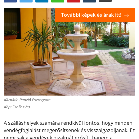
További képek és árak itt!
Kárpátia Panzió Esztergom
Kép:
Szallas.hu
A szálláshelyek számára rendkívül fontos, hogy minden
vendégfoglalást megerősítsenek és visszaigazoljanak. Ez
nemcsak a vendégek bizalmát erősíti, hanem a