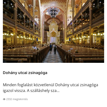
Dohány utcai zsinagóga
Minden foglalást közvetlenül Dohány utcai zsinagóga
igazol vissza. A szálláshely sza...
2332 megtekintés