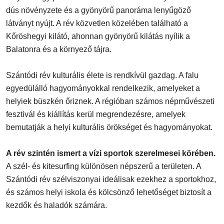
dús növényzete és a gyönyörű panoráma lenyűgöző
látványt nyújt. A rév közvetlen közelében található a
Kőröshegyi kilátó, ahonnan gyönyörű kilátás nyílik a
Balatonra és a környező tájra.
Szántódi rév kulturális élete is rendkívül gazdag. A falu
egyedülálló hagyományokkal rendelkezik, amelyeket a
helyiek büszkén őriznek. A régióban számos népművészeti
fesztivál és kiállítás kerül megrendezésre, amelyek
bemutatják a helyi kulturális örökséget és hagyományokat.
A rév szintén ismert a vízi sportok szerelmesei körében.
A szél- és kitesurfing különösen népszerű a területen. A
Szántódi rév szélviszonyai ideálisak ezekhez a sportokhoz,
és számos helyi iskola és kölcsönző lehetőséget biztosít a
kezdők és haladók számára.