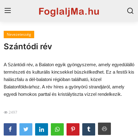
Nevezetesség
Horvát tengerpart
Szántódi rév
Magyarország
A Szántódi rév, a Balaton egyik gyöngyszeme, amely egyedülálló
Horvátország
természeti és kulturális kincsekkel büszkélkedhet. Ez a festői kis
halászfalu a dél-balatoni régióban található, közel
Szállások a Balatonon
Balatonföldvárhoz. A rév híres a gyönyörű strandjáról, amely
Szállások Hajdúszoboszlón
egyedi homokos parttal és kristálytiszta vízzel rendelkezik.
Blog
2497