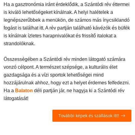
Ha a gasztronómia iránt érdeklődik, a Szántódi rév éttermei
is kiváló lehetőségeket kínálnak. A helyi halételek a
legnépszerűbbek a menükön, de számos más ínycsiklandó
fogást is találhat itt. A rév partján található kávézók és büfék
is kínálnak ízletes harapnivalókat és frissítő italokat a
strandolóknak.
Összességében a Szántódi rév minden látogató számára
vonzó célpont. A természet szépsége, a kulturális élet
gazdagsága és a vízi sportok lehetőségei mind
hozzájárulnak ahhoz, hogy ezt a helyet érdemes felfedezni.
Ha a
Balaton
déli partján jár, ne hagyja ki a Szántódi rév
látogatását!
További képek és szállások itt!