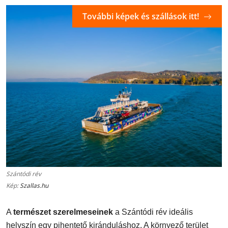
További képek és szállások itt!
Szántódi rév
Kép:
Szallas.hu
A
természet szerelmeseinek
a Szántódi rév ideális
helyszín egy pihentető kiránduláshoz. A környező terület