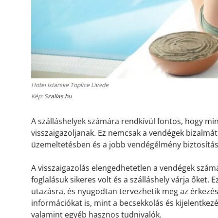
Hotel Istarske Toplice Livade
Kép:
Szallas.hu
A szálláshelyek számára rendkívül fontos, hogy m
visszaigazoljanak. Ez nemcsak a vendégek bizalmát 
üzemeltetésben és a jobb vendégélmény biztosítá
A visszaigazolás elengedhetetlen a vendégek számá
foglalásuk sikeres volt és a szálláshely várja őket.
utazásra, és nyugodtan tervezhetik meg az érkezésü
információkat is, mint a becsekkolás és kijelentkez
valamint egyéb hasznos tudnivalók.