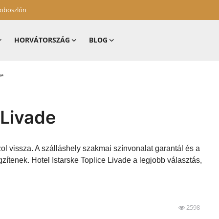
zoboszlón
HORVÁTORSZÁG
BLOG
de
 Livade
ol vissza. A szálláshely szakmai színvonalat garantál és a
zítenek. Hotel Istarske Toplice Livade a legjobb választás,
2598