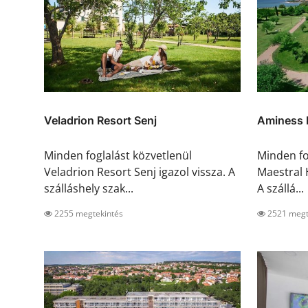
Veladrion Resort Senj
Aminess 
Minden foglalást közvetlenül
Minden fo
Veladrion Resort Senj igazol vissza. A
Maestral 
szálláshely szak...
A szállá...
2255 megtekintés
2521 megt