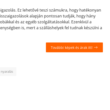
zaigazolás. Ez lehetővé teszi számukra, hogy hatékonyan
 visszaigazolások alapján pontosan tudják, hogy hány
zobákkal és az egyéb szolgáltatásokkal. Ezenkívül a
kenységben is, mert a szálláshelyek fel tudnak készülni a
További képek és árak itt!
 nyaralás