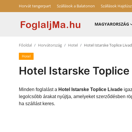
Horvát tengerpart
Szállások a Balatonon
Szállások Hajdús
MAGYARORSZÁG
Magyarország
Főoldal
Horvátország
Hotel
Hotel Istarske Toplice Liva
Horvát tengerpart
Hotel
Szállások a Balatonon
Hotel Istarske Toplice
Horvátország
Blog
Minden foglalást a
Hotel Istarske Toplice Livade
igaz
legolcsóbb árakat nyújtja, amelyeket szerződésben rög
Szállások Hajdúszoboszlón
ha szállást keres.