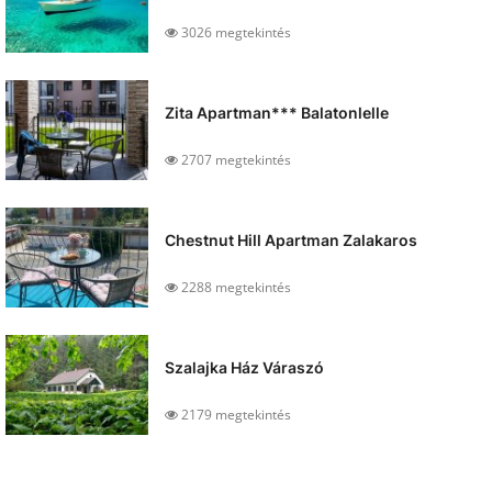
3026 megtekintés
Zita Apartman*** Balatonlelle
2707 megtekintés
Chestnut Hill Apartman Zalakaros
2288 megtekintés
Szalajka Ház Váraszó
2179 megtekintés