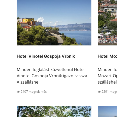
Hotel Vinotel Gospoja Vrbnik
Hotel Moz
Minden foglalást közvetlenül Hotel
Minden fo
Vinotel Gospoja Vrbnik igazol vissza.
Mozart Opa
A szálláshe...
szálláshel
2407 megtekintés
2291 megt