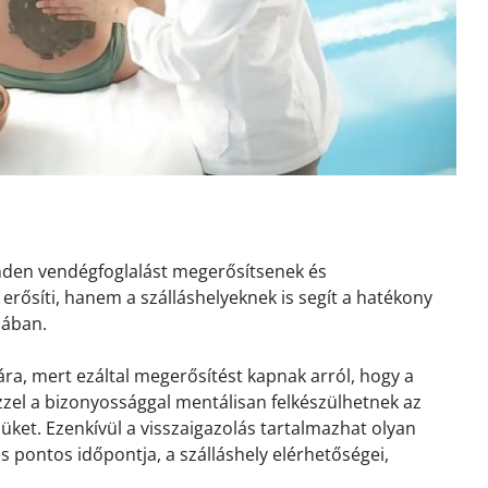
inden vendégfoglalást megerősítsenek és
erősíti, hanem a szálláshelyeknek is segít a hatékony
sában.
ra, mert ezáltal megerősítést kapnak arról, hogy a
 Ezzel a bizonyossággal mentálisan felkészülhetnek az
ket. Ezenkívül a visszaigazolás tartalmazhat olyan
és pontos időpontja, a szálláshely elérhetőségei,