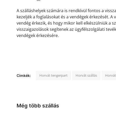
A szálláshelyek számára is rendkívül fontos a viss
kezeljék a foglalásokat és a vendégek érkezését. A
vendég érkezik, és hogy mikor kell elkészülniük a s
visszaigazolások segítenek az ügyfélszolgálati tevé
vendégek érkezésére.
Horvát tengerpart
Horvát szállás
Horvát
Címkék:
Még több szállás