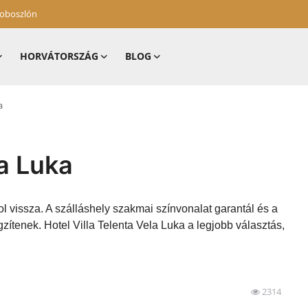
zoboszlón
HORVÁTORSZÁG
BLOG
a
la Luka
l vissza. A szálláshely szakmai színvonalat garantál és a
zítenek. Hotel Villa Telenta Vela Luka a legjobb választás,
2314