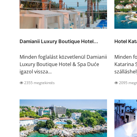
Damianii Luxury Boutique Hotel...
Hotel Kat
Minden foglalást közvetlenül Damianii
Minden fo
Luxury Boutique Hotel & Spa Duće
Katarina S
igazol vissza...
szálláshel
2355 megtekintés
2095 megt