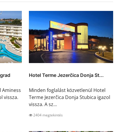
igrad
Hotel Terme Jezerčica Donja St...
ül Aminess
Minden foglalást közvetlenül Hotel
l vissza.
Terme Jezerčica Donja Stubica igazol
vissza. A sz...
2404 megtekintés