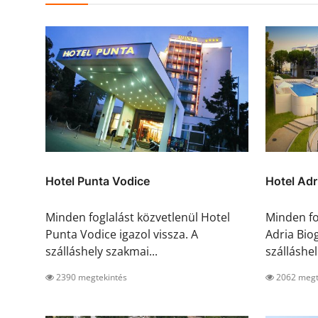
Hotel Punta Vodice
Hotel Adr
Minden foglalást közvetlenül Hotel
Minden fo
Punta Vodice igazol vissza. A
Adria Bio
szálláshely szakmai...
szálláshel.
2390 megtekintés
2062 megt