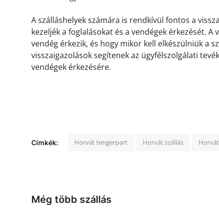
A szálláshelyek számára is rendkívül fontos a viss
kezeljék a foglalásokat és a vendégek érkezését. A
vendég érkezik, és hogy mikor kell elkészülniük a s
visszaigazolások segítenek az ügyfélszolgálati tevé
vendégek érkezésére.
Horvát tengerpart
Horvát szállás
Horvát
Címkék:
Még több szállás