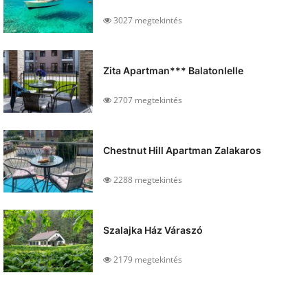
3027 megtekintés
Zita Apartman*** Balatonlelle
2707 megtekintés
Chestnut Hill Apartman Zalakaros
2288 megtekintés
Szalajka Ház Váraszó
2179 megtekintés