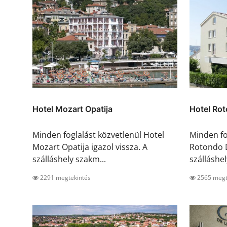
Hotel Mozart Opatija
Hotel Rot
Minden foglalást közvetlenül Hotel
Minden fo
Mozart Opatija igazol vissza. A
Rotondo D
szálláshely szakm...
szálláshely
2291 megtekintés
2565 megt