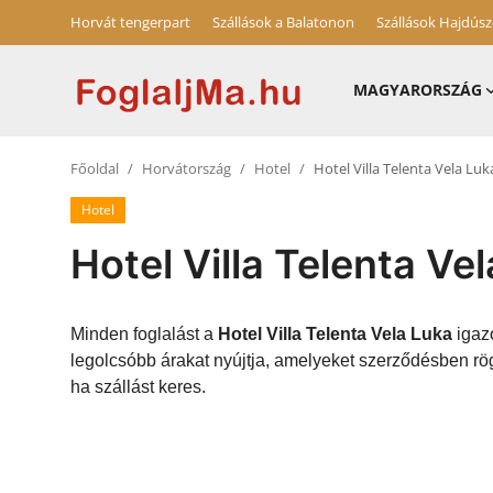
Horvát tengerpart
Szállások a Balatonon
Szállások Hajdús
MAGYARORSZÁG
Magyarország
Főoldal
Horvátország
Hotel
Hotel Villa Telenta Vela Luk
Horvát tengerpart
Hotel
Szállások a Balatonon
Hotel Villa Telenta Ve
Horvátország
Szállások Hajdúszoboszlón
Minden foglalást a
Hotel Villa Telenta Vela Luka
igazo
legolcsóbb árakat nyújtja, amelyeket szerződésben rög
Blog
ha szállást keres.