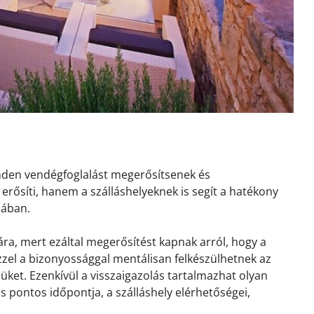
inden vendégfoglalást megerősítsenek és
erősíti, hanem a szálláshelyeknek is segít a hatékony
sában.
ra, mert ezáltal megerősítést kapnak arról, hogy a
 Ezzel a bizonyossággal mentálisan felkészülhetnek az
ket. Ezenkívül a visszaigazolás tartalmazhat olyan
és pontos időpontja, a szálláshely elérhetőségei,