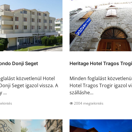
ondo Donji Seget
Heritage Hotel Tragos Trogi
glalást közvetlenül Hotel
Minden foglalást közvetlenü
onji Seget igazol vissza. A
Hotel Tragos Trogir igazol vi
 ...
szálláshe...
ekintés
2004 megtekintés