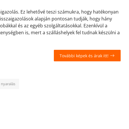
zaigazolás. Ez lehetővé teszi számukra, hogy hatékonyan
 visszaigazolások alapján pontosan tudják, hogy hány
zobákkal és az egyéb szolgáltatásokkal. Ezenkívül a
kenységben is, mert a szálláshelyek fel tudnak készülni a
További képek és árak itt!
 nyaralás