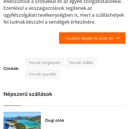
elkészülniük a szobákkal és az egyéb szolgáltatásokkal.
Ezenkívül a visszaigazolások segítenek az
ügyfélszolgálati tevékenységben is, mert a szálláshelyek
fel tudnak készülni a vendégek érkezésére.
További képek és árak itt!
Horvát tengerpart
Horvát szállás
Címkék:
Horvát nyaralás
Népszerű szállások
Dugi otok