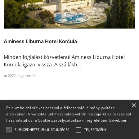
Aminess Liburna Hotel Korčula
Minden foglalást közvetlenül Aminess Liburna Hotel
Korčula igazol vissza. A szállásh...
2279 megtekintés
×
Ez a weboldal sütiket használ a felhasználói élmény javítása
érdekében. A weboldalunk használatával Ön hozzájárul az összes süti
használatához, a Cookie szabályzatunknak megfelelően.
Bővebben
ELENGEDHETETLENÜL SZÜKSÉGES
TELJESÍTMÉNY