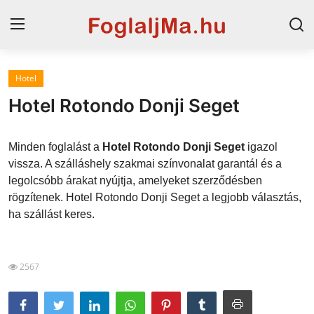
Hotel
Magyarország
Hotel Rotondo Donji Seget
Horvát tengerpart
Minden foglalást a
Hotel Rotondo Donji Seget
igazol
Horvátország
vissza. A szálláshely szakmai színvonalat garantál és a
legolcsóbb árakat nyújtja, amelyeket szerződésben
Szállások a Balatonon
rögzítenek. Hotel Rotondo Donji Seget a legjobb választás,
Szállások Hajdúszoboszlón
ha szállást keres.
Blog
2567