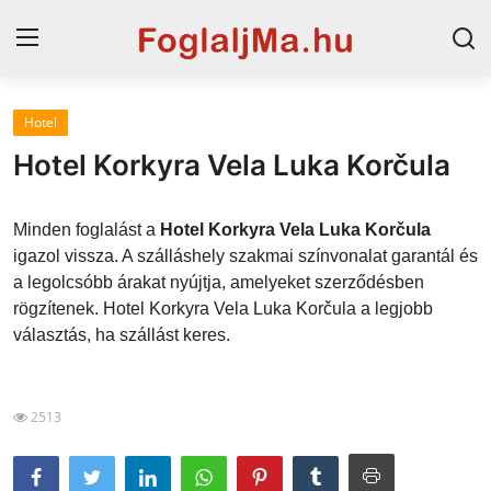
Hotel
Magyarország
Hotel Korkyra Vela Luka Korčula
Horvát tengerpart
Minden foglalást a
Hotel Korkyra Vela Luka Korčula
Horvátország
igazol vissza. A szálláshely szakmai színvonalat garantál és
a legolcsóbb árakat nyújtja, amelyeket szerződésben
Szállások a Balatonon
rögzítenek. Hotel Korkyra Vela Luka Korčula a legjobb
Szállások Hajdúszoboszlón
választás, ha szállást keres.
Blog
2513