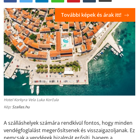
További képek és árak itt!
Hotel Korkyra Vela Luka Korčula
Kép:
Szallas.hu
A szálláshelyek számára rendkívül fontos, hogy minden
vendégfoglalást megerősítsenek és visszaigazoljanak. Ez
nemcsak a vendégek bizalmát erősíti, hanem a