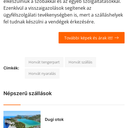
elkészülniük a szobákkal és az egyéb szolgáltatásokkal.
Ezenkívül a visszaigazolások segítenek az
ügyfélszolgálati tevékenységben is, mert a szálláshelyek
fel tudnak készülni a vendégek érkezésére.
További képek és árak itt!
Horvát tengerpart
Horvát szállás
Címkék:
Horvát nyaralás
Népszerű szállások
Dugi otok