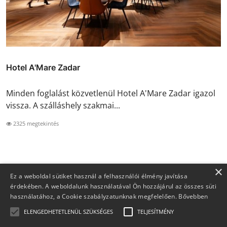
Hotel A'Mare Zadar
Minden foglalást közvetlenül Hotel A'Mare Zadar igazol
vissza. A szálláshely szakmai...
2325 megtekintés
×
Ez a weboldal sütiket használ a felhasználói élmény javítása
érdekében. A weboldalunk használatával Ön hozzájárul az összes süti
használatához, a Cookie szabályzatunknak megfelelően.
Bővebben
ELENGEDHETETLENÜL SZÜKSÉGES
TELJESÍTMÉNY