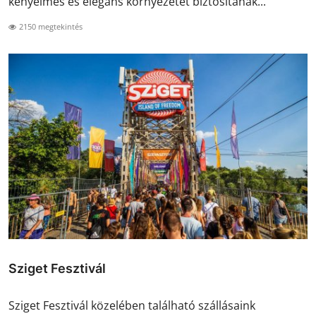
kényelmes és elegáns környezetet biztosítanak...
2150 megtekintés
Sziget Fesztivál
Sziget Fesztivál közelében található szállásaink