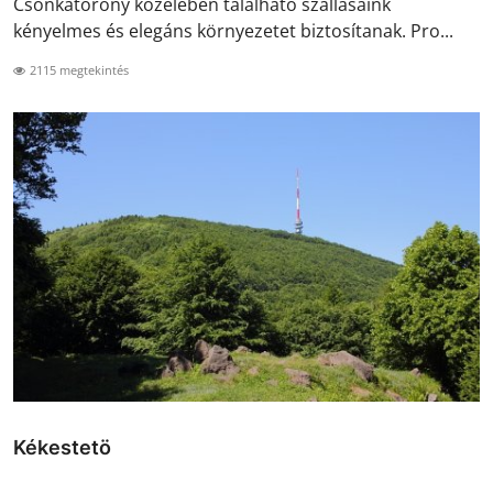
Csonkatorony közelében található szállásaink
kényelmes és elegáns környezetet biztosítanak. Pro...
2115 megtekintés
Kékestetö