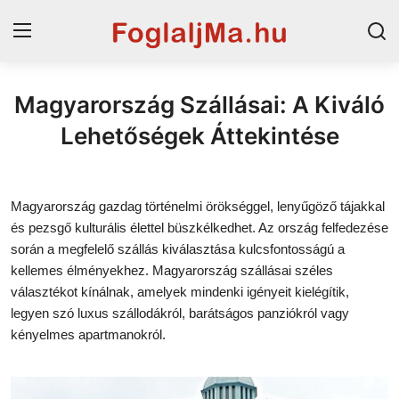
Magyarország Szállásai: A Kiváló
Horvát tengerpart
Lehetőségek Áttekintése
Magyarország
Szállások a Balatonon
Magyarország gazdag történelmi örökséggel, lenyűgöző tájakkal
és pezsgő kulturális élettel büszkélkedhet. Az ország felfedezése
Horvátország
során a megfelelő szállás kiválasztása kulcsfontosságú a
Blog
kellemes élményekhez. Magyarország szállásai széles
választékot kínálnak, amelyek mindenki igényeit kielégítik,
Szállások Hajdúszoboszlón
legyen szó luxus szállodákról, barátságos panziókról vagy
kényelmes apartmanokról.