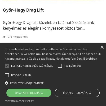
Győr-Hegy Drag Lift
Győr-Hegy Drag Lift közelében található szállásaink
kényelmes és elegáns környezetet biztosítan...
1973 megtekintés
×
Ez a weboldal sütiket használ a felhasználói élmény javítása
érdekében. A weboldalunk használatával Ön hozzájárul az összes süti
használatához, a Cookie szabályzatunknak megfelelően.
Bővebben
ELENGEDHETETLENÜL SZÜKSÉGES
TELJESÍTMÉNY
BESOROLATLAN
RÉSZLETEK MEGJELENÍTÉSE
ÖSSZES ELFOGADÁSA
ÖSSZES ELUTASÍTÁSA
POWERED BY COOKIESCRIPT