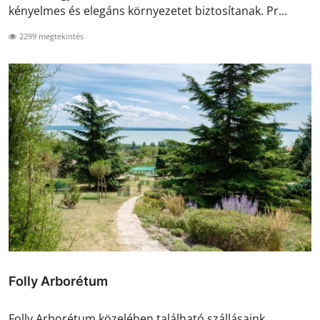
kényelmes és elegáns környezetet biztosítanak. Pr...
2299 megtekintés
Folly Arborétum
Folly Arborétum közelében található szállásaink