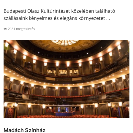
Budapesti Olasz Kultúrintézet közelében található
szállásaink kényelmes és elegáns környezetet ...
2181 megtekintés
Madách Színház