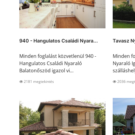
940 - Hangulatos Családi Nyara...
Tavasz Ny
Minden foglalást közvetlenül 940 -
Minden fo
Hangulatos Családi Nyaraló
Nyaraló Ig
Balatonőszöd igazol vi...
szálláshel
2181 megtekintés
2036 megt