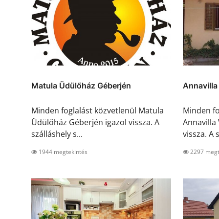
Matula Üdülőház Géberjén
Annavill
Minden foglalást közvetlenül Matula
Minden fo
Üdülőház Géberjén igazol vissza. A
Annavilla
szálláshely s...
vissza. A s
1944 megtekintés
2297 megt