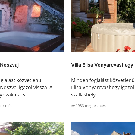
 Noszvaj
Villa Elisa Vonyarcvashegy
glalást közvetlenül
Minden foglalást közvetlenül
Noszvaj igazol vissza. A
Elisa Vonyarcvashegy igazol 
y szakmai s...
szálláshely...
ekintés
1933 megtekintés