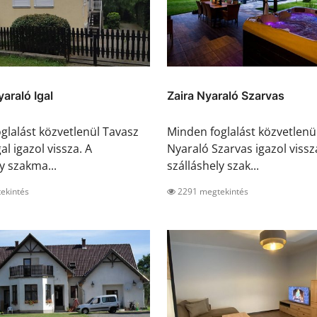
araló Igal
Zaira Nyaraló Szarvas
glalást közvetlenül Tavasz
Minden foglalást közvetlenül
al igazol vissza. A
Nyaraló Szarvas igazol vissz
y szakma...
szálláshely szak...
ekintés
2291 megtekintés