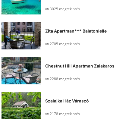
3025 megtekintés
Zita Apartman*** Balatonlelle
2705 megtekintés
Chestnut Hill Apartman Zalakaros
2288 megtekintés
Szalajka Ház Váraszó
2178 megtekintés