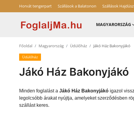
Horvát tengerpart
Szállások a Balatonon
Szállások Hajdús
MAGYARORSZÁG
Magyarország
Főoldal
Magyarország
Üdülőház
Jákó Ház Bakonyjákó
Horvát tengerpart
Üdülőház
Horvátország
Jákó Ház Bakonyjákó
Szállások a Balatonon
Szállások Hajdúszoboszlón
Minden foglalást a
Jákó Ház Bakonyjákó
igazol viss
legolcsóbb árakat nyújtja, amelyeket szerződésben rö
Blog
szállást keres.