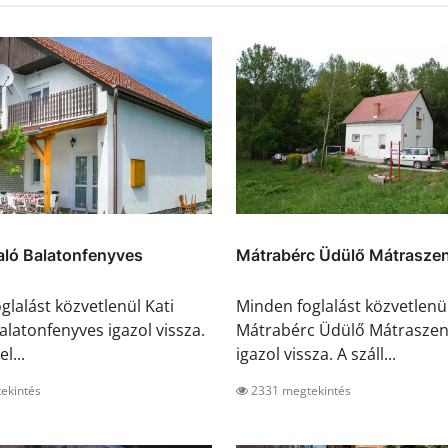
aló Balatonfenyves
Mátrabérc Üdülő Mátraszen
glalást közvetlenül Kati
Minden foglalást közvetlenü
alatonfenyves igazol vissza.
Mátrabérc Üdülő Mátraszen
l...
igazol vissza. A száll...
ekintés
2331 megtekintés