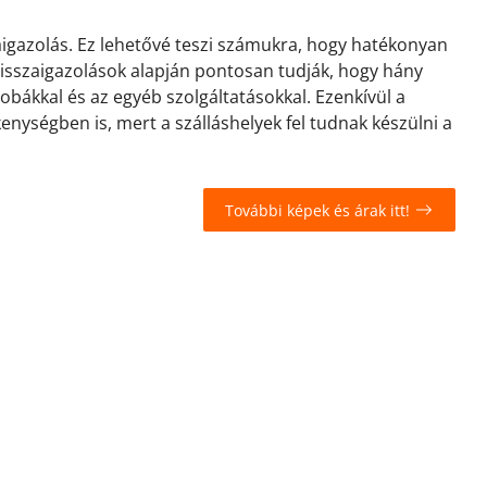
zaigazolás. Ez lehetővé teszi számukra, hogy hatékonyan
 visszaigazolások alapján pontosan tudják, hogy hány
zobákkal és az egyéb szolgáltatásokkal. Ezenkívül a
kenységben is, mert a szálláshelyek fel tudnak készülni a
További képek és árak itt!