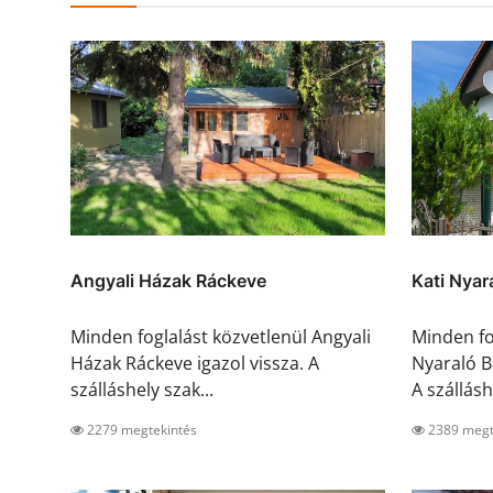
Angyali Házak Ráckeve
Kati Nyar
Minden foglalást közvetlenül Angyali
Minden fo
Házak Ráckeve igazol vissza. A
Nyaraló B
szálláshely szak...
A szálláshe
2279 megtekintés
2389 megt