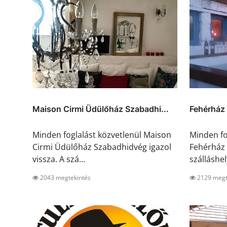
Maison Cirmi Üdülőház Szabadhi...
Fehérház
Minden foglalást közvetlenül Maison
Minden fo
Cirmi Üdülőház Szabadhidvég igazol
Fehérház 
vissza. A szá...
szálláshel
2043 megtekintés
2129 megt