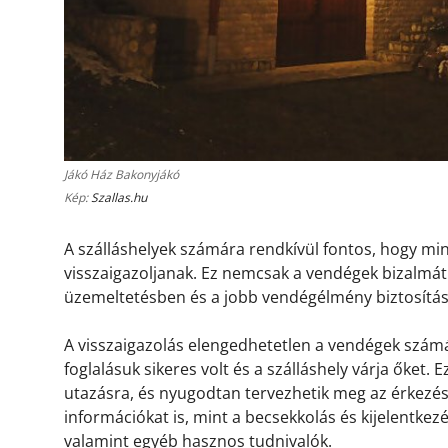
Jákó Ház Bakonyjákó
Kép:
Szallas.hu
A szálláshelyek számára rendkívül fontos, hogy m
visszaigazoljanak. Ez nemcsak a vendégek bizalmát 
üzemeltetésben és a jobb vendégélmény biztosítá
A visszaigazolás elengedhetetlen a vendégek számá
foglalásuk sikeres volt és a szálláshely várja őket.
utazásra, és nyugodtan tervezhetik meg az érkezésü
információkat is, mint a becsekkolás és kijelentkez
valamint egyéb hasznos tudnivalók.