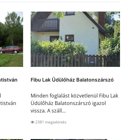
tistván
Fibu Lak Üdülőház Balatonszárszó
l
Minden foglalást közvetlenül Fibu Lak
tistván
Üdülőház Balatonszárszó igazol
vissza. A száll...
2381 megtekintés