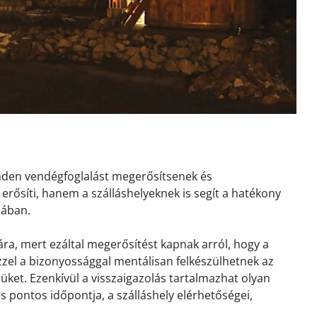
inden vendégfoglalást megerősítsenek és
erősíti, hanem a szálláshelyeknek is segít a hatékony
sában.
ra, mert ezáltal megerősítést kapnak arról, hogy a
 Ezzel a bizonyossággal mentálisan felkészülhetnek az
ket. Ezenkívül a visszaigazolás tartalmazhat olyan
és pontos időpontja, a szálláshely elérhetőségei,