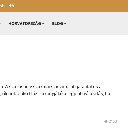
zoboszlón
HORVÁTORSZÁG
BLOG
za. A szálláshely szakmai színvonalat garantál és a
gzítenek. Jákó Ház Bakonyjákó a legjobb választás, ha
2153