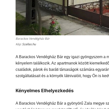
Barackos Vendégház Bár
Kép:
Szallas.hu
A Barackos Vendégház Bár egy igazi gyöngyszem a ma
kényelem találkozik. Az apartmanok között kiemelkedő 
családok, párok és baráti társaságok számára egyará
szolgáltatásait és a környék látnivalóit, hogy Ön is ke
Kényelmes Elhelyezkedés
A Barackos Vendégház Bár a gyönyörű Zala megye szí