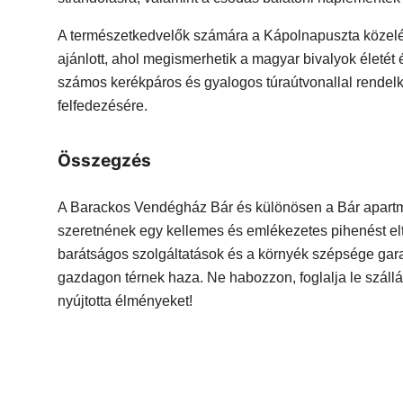
A természetkedvelők számára a Kápolnapuszta közelé
ajánlott, ahol megismerhetik a magyar bivalyok életét
számos kerékpáros és gyalogos túraútvonallal rendelk
felfedezésére.
Összegzés
A Barackos Vendégház Bár és különösen a Bár apartm
szeretnének egy kellemes és emlékezetes pihenést elt
barátságos szolgáltatások és a környék szépsége gara
gazdagon térnek haza. Ne habozzon, foglalja le szál
nyújtotta élményeket!