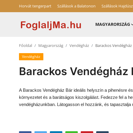
Horvát tengerpart
Szállások a Balatonon
Szállások Hajdús
MAGYARORSZÁG
Horvát tengerpart
Főoldal
Magyarország
Vendégház
Barackos Vendégház 
Magyarország
Vendégház
Szállások a Balatonon
Barackos Vendégház 
Horvátország
Blog
A Barackos Vendégház Bár ideális helyszín a pihenésre és
környezetet és a barátságos kiszolgálást. Fedezze fel a hely
Szállások Hajdúszoboszlón
vendégházunkban. Látogasson el hozzánk, és tapasztalja m