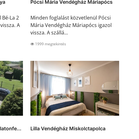
ya
Pócsi Mária Vendégház Máriapócs
l Bé-La 2
Minden foglalást közvetlenül Pócsi
vissza. A
Mária Vendégház Máriapócs igazol
vissza. A szállá...
1999 megtekintés
atonfe...
Lilla Vendégház Miskolctapolca