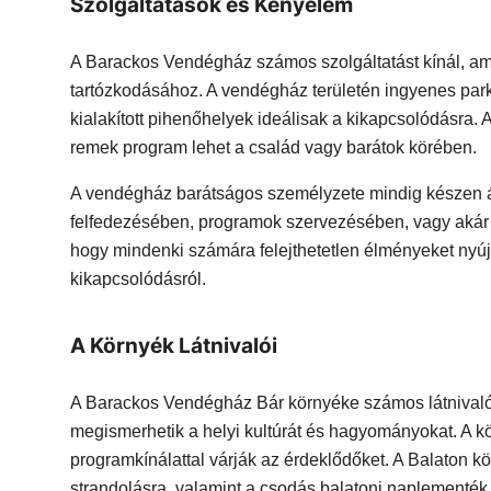
Szolgáltatások és Kényelem
A Barackos Vendégház számos szolgáltatást kínál, a
tartózkodásához. A vendégház területén ingyenes parko
kialakított pihenőhelyek ideálisak a kikapcsolódásra. 
remek program lehet a család vagy barátok körében.
A vendégház barátságos személyzete mindig készen á
felfedezésében, programok szervezésében, vagy akár 
hogy mindenki számára felejthetetlen élményeket nyújts
kikapcsolódásról.
A Környék Látnivalói
A Barackos Vendégház Bár környéke számos látnivalót
megismerhetik a helyi kultúrát és hagyományokat. A kö
programkínálattal várják az érdeklődőket. A Balaton kö
strandolásra, valamint a csodás balatoni naplementé