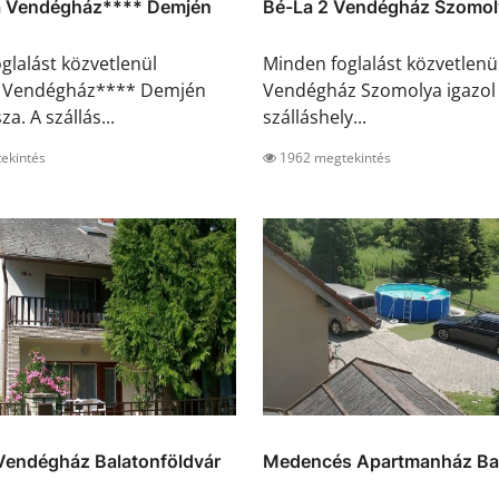
a Vendégház**** Demjén
Bé-La 2 Vendégház Szomol
glalást közvetlenül
Minden foglalást közvetlenü
a Vendégház**** Demjén
Vendégház Szomolya igazol 
za. A szállás...
szálláshely...
ekintés
1962 megtekintés
Vendégház Balatonföldvár
Medencés Apartmanház Bal