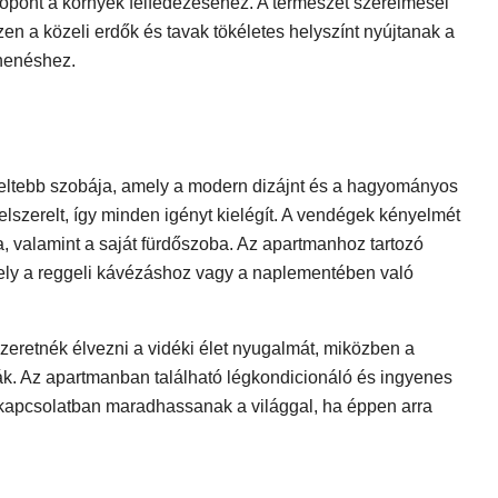
ópont a környék felfedezéséhez. A természet szerelmesei
en a közeli erdők és tavak tökéletes helyszínt nyújtanak a
henéshez.
ltebb szobája, amely a modern dizájnt és a hagyományos
 felszerelt, így minden igényt kielégít. A vendégek kényelmét
a, valamint a saját fürdőszoba. Az apartmanhoz tartozó
 amely a reggeli kávézáshoz vagy a naplementében való
zeretnék élvezni a vidéki élet nyugalmát, miközben a
ák. Az apartmanban található légkondicionáló és ingyenes
g kapcsolatban maradhassanak a világgal, ha éppen arra