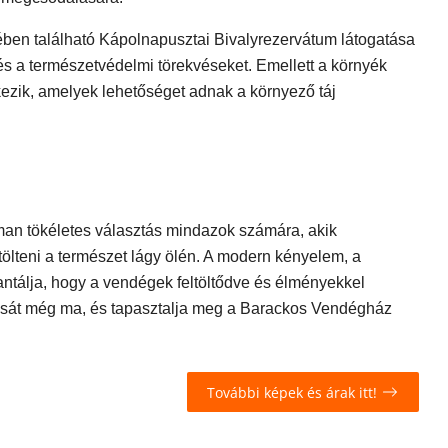
ben található Kápolnapusztai Bivalyrezervátum látogatása
 és a természetvédelmi törekvéseket. Emellett a környék
ezik, amelyek lehetőséget adnak a környező táj
an tökéletes választás mindazok számára, akik
ölteni a természet lágy ölén. A modern kényelem, a
ntálja, hogy a vendégek feltöltődve és élményekkel
lását még ma, és tapasztalja meg a Barackos Vendégház
További képek és árak itt!