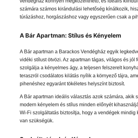
vendégház könnyen megközelíthető, és ideális kiindul
számára számos kirándulási lehetőség kínálkozik, hisz
túrázáshoz, horgászáshoz vagy egyszerűen csak a pi
A Bár Apartman: Stílus és Kényelem
A Bár apartman a Barackos Vendégház egyik legkedve
vidéki stílust ötvözi. Az apartman tágas, világos és jól
szolgálja a kényelmes ágy, a teljesen felszerelt konyh
teraszról csodálatos kilátás nyílik a környező tájra,
pihenéshez egyaránt tökéletes helyszínt biztosít.
A Bár apartman ideális választás azok számára, akik s
modern kényelem és stílus minden előnyét kihasználj
Wi-Fi szolgáltatás biztosítja, hogy a vendégek mindi
van szükségük.