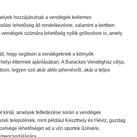
melyek hozzájárulnak a vendégek kellemes
lási lehetőség áll rendelkezésre, valamint a kertben
A vendégek számára lehetőség nyílik grillezésre is, amely
ll, hogy segítsen a vendégeknek a környék
helyi éttermek ajánlásában. A Barackos Vendégház célja,
on, legyen szó akár aktív pihenésről, akár a teljes
 kínál, amelyek felfedezése során a vendégek
zeli települések, mint például Keszthely és Hévíz, gazdag
zelsége lehetőséget ad a vízi sportok űzésére,
k megcsodálására.