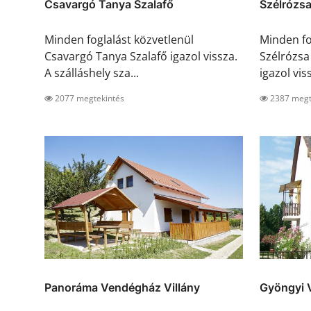
Csavargó Tanya Szalafő
Szélrózs
Minden foglalást közvetlenül
Minden fo
Csavargó Tanya Szalafő igazol vissza.
Szélrózs
A szálláshely sza...
igazol viss
2077 megtekintés
2387 megt
Panoráma Vendégház Villány
Gyöngyi 