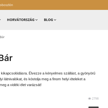
zoboszlón
HORVÁTORSZÁG
BLOG
Bár
Bár
 kikapcsolódásra. Élvezze a kényelmes szállást, a gyönyörű
i látnivalókat, és kóstolja meg a finom helyi ételeket a
eg a vidéki élet varázsát!
2798