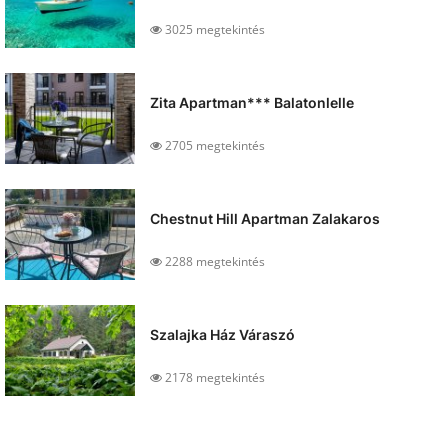
3025 megtekintés
Zita Apartman*** Balatonlelle
2705 megtekintés
Chestnut Hill Apartman Zalakaros
2288 megtekintés
Szalajka Ház Váraszó
2178 megtekintés