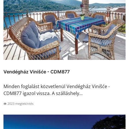
Vendégház Vinišće - CDM877
Minden foglalást közvetlenül Vendégház Vinišće -
CDM877 igazol vissza. A szálláshely...
2023 megtekintés