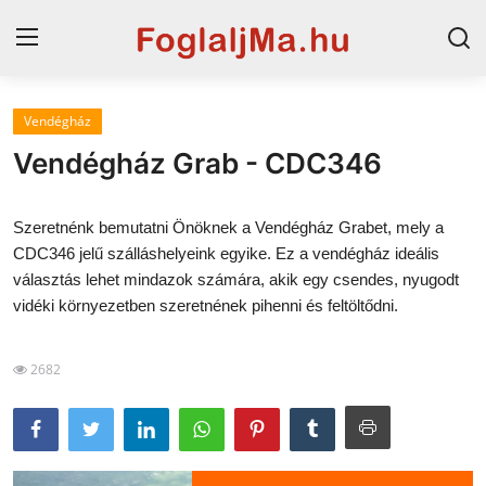
Vendégház
Horvát tengerpart
Vendégház Grab - CDC346
Magyarország
Szeretnénk bemutatni Önöknek a Vendégház Grabet, mely a
Szállások a Balatonon
CDC346 jelű szálláshelyeink egyike. Ez a vendégház ideális
választás lehet mindazok számára, akik egy csendes, nyugodt
Horvátország
vidéki környezetben szeretnének pihenni és feltöltődni.
Blog
2682
Szállások Hajdúszoboszlón