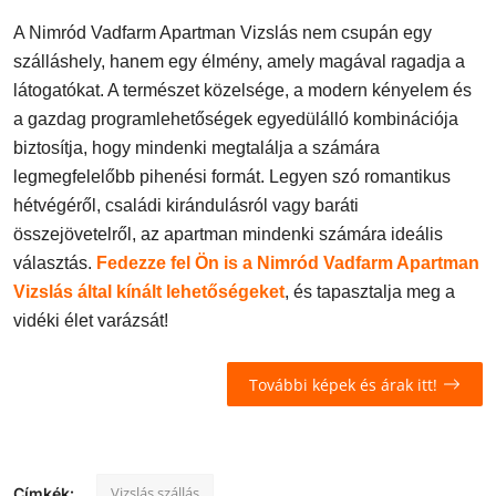
A Nimród Vadfarm Apartman Vizslás nem csupán egy
szálláshely, hanem egy élmény, amely magával ragadja a
látogatókat. A természet közelsége, a modern kényelem és
a gazdag programlehetőségek egyedülálló kombinációja
biztosítja, hogy mindenki megtalálja a számára
legmegfelelőbb pihenési formát. Legyen szó romantikus
hétvégéről, családi kirándulásról vagy baráti
összejövetelről, az apartman mindenki számára ideális
választás.
Fedezze fel Ön is a Nimród Vadfarm Apartman
Vizslás által kínált lehetőségeket
, és tapasztalja meg a
vidéki élet varázsát!
További képek és árak itt!
Vizslás szállás
Címkék: