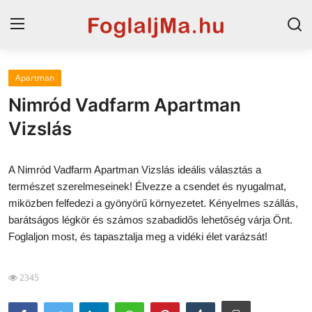
Apartman
Horvát tengerpart
Nimród Vadfarm Apartman
Magyarország
Vizslás
Szállások a Balatonon
A Nimród Vadfarm Apartman Vizslás ideális választás a
Horvátország
természet szerelmeseinek! Élvezze a csendet és nyugalmat,
miközben felfedezi a gyönyörű környezetet. Kényelmes szállás,
Blog
barátságos légkör és számos szabadidős lehetőség várja Önt.
Foglaljon most, és tapasztalja meg a vidéki élet varázsát!
Szállások Hajdúszoboszlón
2345