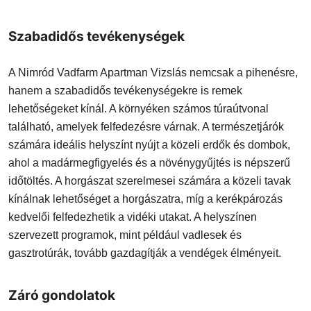
Szabadidős tevékenységek
A Nimród Vadfarm Apartman Vizslás nemcsak a pihenésre,
hanem a szabadidős tevékenységekre is remek
lehetőségeket kínál. A környéken számos túraútvonal
található, amelyek felfedezésre várnak. A természetjárók
számára ideális helyszínt nyújt a közeli erdők és dombok,
ahol a madármegfigyelés és a növénygyűjtés is népszerű
időtöltés. A horgászat szerelmesei számára a közeli tavak
kínálnak lehetőséget a horgászatra, míg a kerékpározás
kedvelői felfedezhetik a vidéki utakat. A helyszínen
szervezett programok, mint például vadlesek és
gasztrotúrák, tovább gazdagítják a vendégek élményeit.
Záró gondolatok