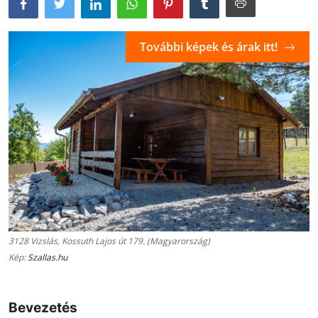
További képek és árak itt!
3128 Vizslás, Kossuth Lajos út 179. (Magyarország)
Kép:
Szallas.hu
Bevezetés