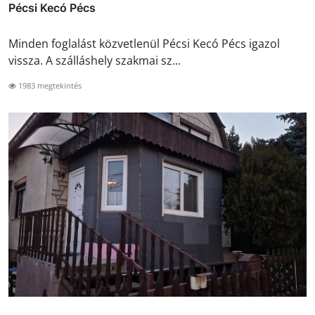
Pécsi Kecó Pécs
Minden foglalást közvetlenül Pécsi Kecó Pécs igazol
vissza. A szálláshely szakmai sz...
1983 megtekintés