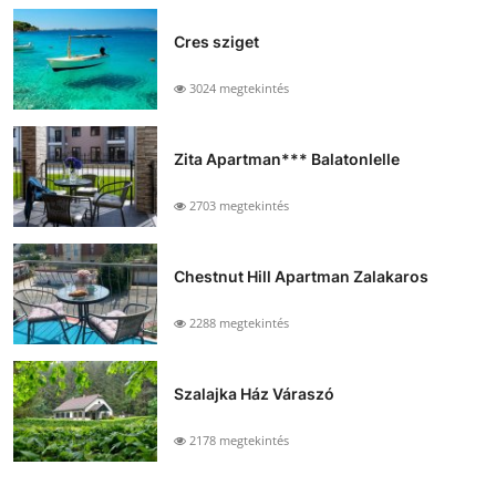
Cres sziget
3024 megtekintés
Zita Apartman*** Balatonlelle
2703 megtekintés
Chestnut Hill Apartman Zalakaros
2288 megtekintés
Szalajka Ház Váraszó
2178 megtekintés