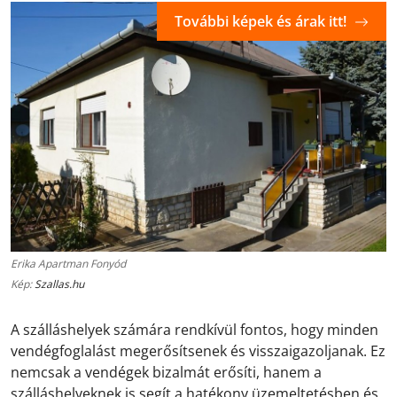
További képek és árak itt!
Erika Apartman Fonyód
Kép:
Szallas.hu
A szálláshelyek számára rendkívül fontos, hogy minden
vendégfoglalást megerősítsenek és visszaigazoljanak. Ez
nemcsak a vendégek bizalmát erősíti, hanem a
szálláshelyeknek is segít a hatékony üzemeltetésben és