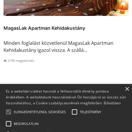
MagasLak Apartman Kehidakustány
Minden foglalást közvetlenül MagasLak Apartman
Kehidakustány igazol vissza. A szállá...
2199 megtekintés
×
Ez a weboldal sütiket használ a felhasználói élmény javítása
érdekében. A weboldalunk használatával Ön hozzájárul az összes süti
használatához, a Cookie szabályzatunknak megfelelően.
Bővebben
ELENGEDHETETLENÜL SZÜKSÉGES
TELJESÍTMÉNY
BESOROLATLAN
Copyright 2026 Foglaljma.hu - Minden jog fenntartva.