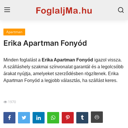
Apartman
Magyarország
Erika Apartman Fonyód
Horvát tengerpart
Minden foglalást a
Erika Apartman Fonyód
igazol vissza.
Horvátország
A szálláshely szakmai színvonalat garantál és a legolcsóbb
árakat nyújtja, amelyeket szerződésben rögzítenek. Erika
Szállások a Balatonon
Apartman Fonyód a legjobb választás, ha szállást keres.
Szállások Hajdúszoboszlón
Blog
1970