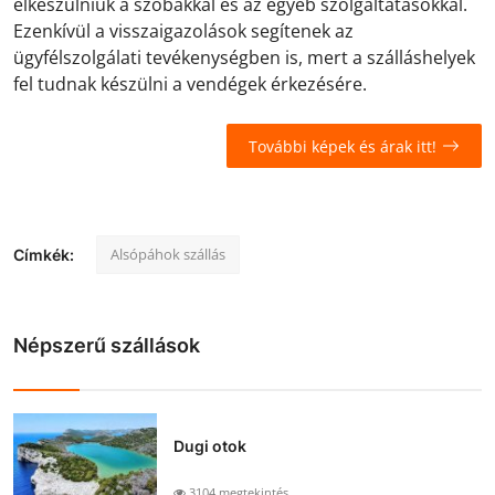
elkészülniük a szobákkal és az egyéb szolgáltatásokkal.
Ezenkívül a visszaigazolások segítenek az
ügyfélszolgálati tevékenységben is, mert a szálláshelyek
fel tudnak készülni a vendégek érkezésére.
További képek és árak itt!
Alsópáhok szállás
Címkék:
Népszerű szállások
Dugi otok
3104 megtekintés