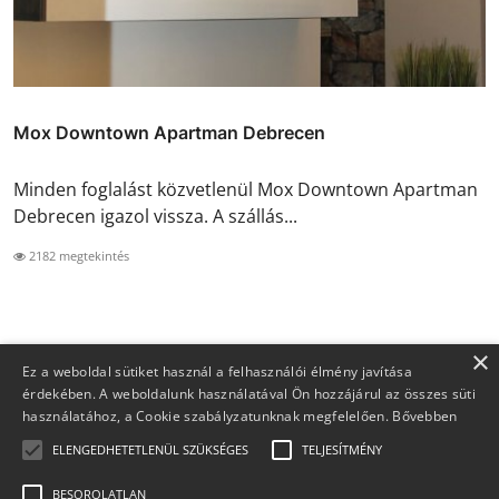
Mox Downtown Apartman Debrecen
Minden foglalást közvetlenül Mox Downtown Apartman
Debrecen igazol vissza. A szállás...
2182 megtekintés
×
Ez a weboldal sütiket használ a felhasználói élmény javítása
érdekében. A weboldalunk használatával Ön hozzájárul az összes süti
használatához, a Cookie szabályzatunknak megfelelően.
Bővebben
ELENGEDHETETLENÜL SZÜKSÉGES
TELJESÍTMÉNY
BESOROLATLAN