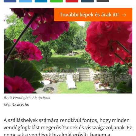
További képek és árak itt!
Betti Vendégház Alsópáhok
Kép:
Szallas.hu
A szálláshelyek számára rendkívül fontos, hogy minden
vendégfoglalást megerősítsenek és visszaigazoljanak. Ez
nemcsak a vendégek bizalmát erősíti, hanem a