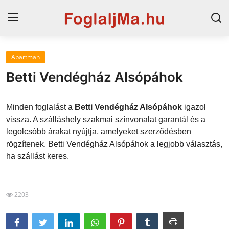
Apartman
Magyarország
Betti Vendégház Alsópáhok
Horvát tengerpart
Minden foglalást a
Betti Vendégház Alsópáhok
igazol
Horvátország
vissza. A szálláshely szakmai színvonalat garantál és a
legolcsóbb árakat nyújtja, amelyeket szerződésben
Szállások a Balatonon
rögzítenek. Betti Vendégház Alsópáhok a legjobb választás,
Szállások Hajdúszoboszlón
ha szállást keres.
Blog
2203