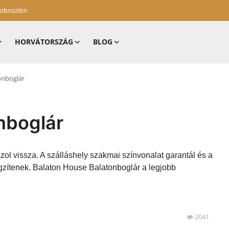
zoboszlón
HORVÁTORSZÁG
BLOG
onboglár
nboglár
zol vissza. A szálláshely szakmai színvonalat garantál és a
gzítenek. Balaton House Balatonboglár a legjobb
2041