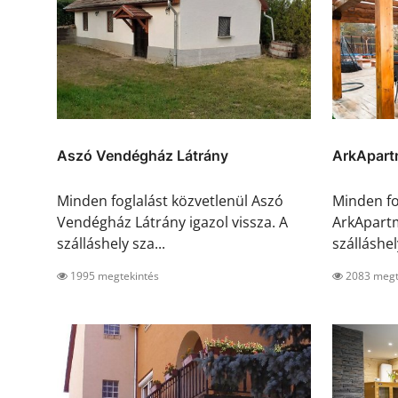
Aszó Vendégház Látrány
ArkApart
Minden foglalást közvetlenül Aszó
Minden fo
Vendégház Látrány igazol vissza. A
ArkApartm
szálláshely sza...
szálláshel
1995 megtekintés
2083 megt