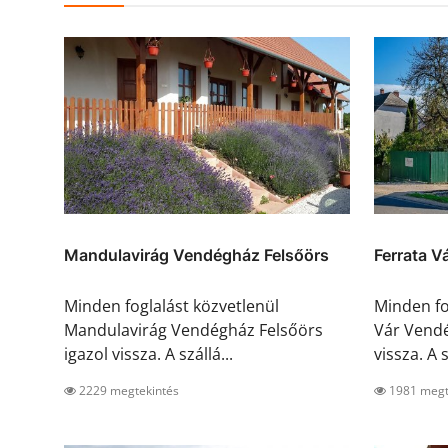
Mandulavirág Vendégház Felsőörs
Ferrata 
Minden foglalást közvetlenül
Minden fo
Mandulavirág Vendégház Felsőörs
Vár Vendé
igazol vissza. A szállá...
vissza. A s
2229 megtekintés
1981 megt