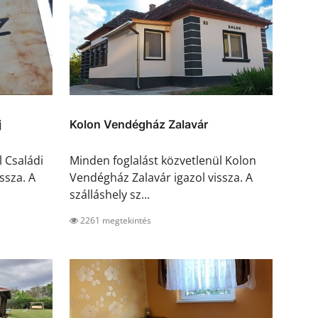
j
Kolon Vendégház Zalavár
l Családi
Minden foglalást közvetlenül Kolon
ssza. A
Vendégház Zalavár igazol vissza. A
szálláshely sz...
2261 megtekintés