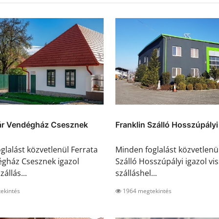
Vár Vendégház Csesznek
Franklin Szálló Hosszúpályi
glalást közvetlenül Ferrata
Minden foglalást közvetlenül
gház Csesznek igazol
Szálló Hosszúpályi igazol vis
zállás...
szálláshel...
ekintés
1964 megtekintés