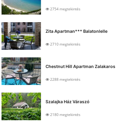
2754 megtekintés
Zita Apartman*** Balatonlelle
2710 megtekintés
Chestnut Hill Apartman Zalakaros
2288 megtekintés
Szalajka Ház Váraszó
2180 megtekintés