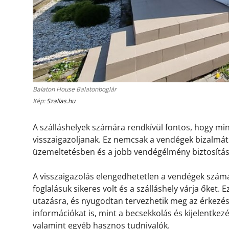
Balaton House Balatonboglár
Kép:
Szallas.hu
A szálláshelyek számára rendkívül fontos, hogy m
visszaigazoljanak. Ez nemcsak a vendégek bizalmát 
üzemeltetésben és a jobb vendégélmény biztosítá
A visszaigazolás elengedhetetlen a vendégek számá
foglalásuk sikeres volt és a szálláshely várja őket.
utazásra, és nyugodtan tervezhetik meg az érkezésü
információkat is, mint a becsekkolás és kijelentkez
valamint egyéb hasznos tudnivalók.