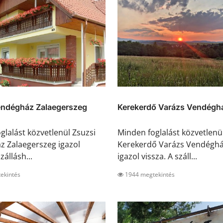
endégház Zalaegerszeg
Kerekerdő Varázs Vendégh
glalást közvetlenül Zsuzsi
Minden foglalást közvetlenü
 Zalaegerszeg igazol
Kerekerdő Varázs Vendéghá
zállásh...
igazol vissza. A száll...
ekintés
1944 megtekintés