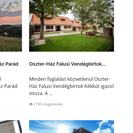
áz Parád
Oszter-Ház Falusi Vendégbirtok...
l
Minden foglalást közvetlenül Oszter-
z Parád
Ház Falusi Vendégbirtok Kékkút igazol
vissza. A ...
2196 megtekintés