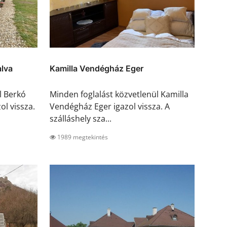
lva
Kamilla Vendégház Eger
l Berkó
Minden foglalást közvetlenül Kamilla
ol vissza.
Vendégház Eger igazol vissza. A
szálláshely sza...
1989 megtekintés