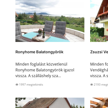
Ronyhome Balatongyörök
Zsuzsi V
Minden foglalást közvetlenül
Minden fo
Ronyhome Balatongyörök igazol
Vendégház
vissza. A szálláshely sza...
vissza. A s
1997 megtekintés
2193 megt