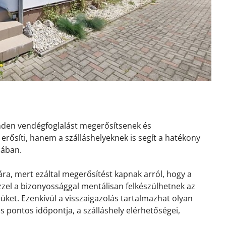
inden vendégfoglalást megerősítsenek és
erősíti, hanem a szálláshelyeknek is segít a hatékony
sában.
ra, mert ezáltal megerősítést kapnak arról, hogy a
 Ezzel a bizonyossággal mentálisan felkészülhetnek az
ket. Ezenkívül a visszaigazolás tartalmazhat olyan
és pontos időpontja, a szálláshely elérhetőségei,