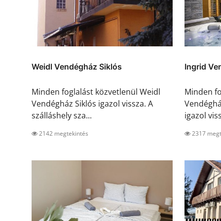
Weidl Vendégház Siklós
Ingrid Ve
Minden foglalást közvetlenül Weidl
Minden fo
Vendégház Siklós igazol vissza. A
Vendégház
szálláshely sza...
igazol viss
2142 megtekintés
2317 megt