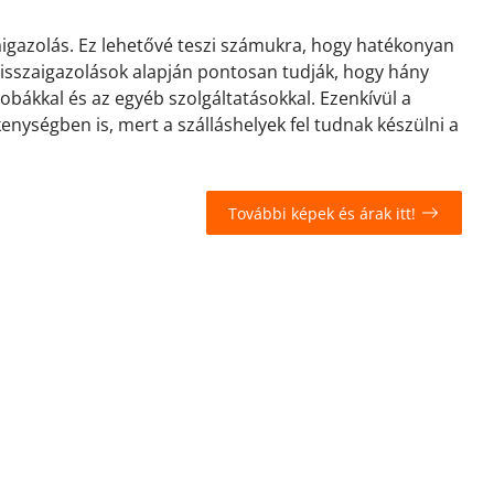
zaigazolás. Ez lehetővé teszi számukra, hogy hatékonyan
 visszaigazolások alapján pontosan tudják, hogy hány
zobákkal és az egyéb szolgáltatásokkal. Ezenkívül a
kenységben is, mert a szálláshelyek fel tudnak készülni a
További képek és árak itt!