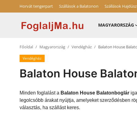
Horvát tengerpart
Szállások a Balatonon
Szállások Hajdús
MAGYARORSZÁG
Horvát tengerpart
Főoldal
Magyarország
Vendégház
Balaton House Balat
Magyarország
Vendégház
Horvátország
Balaton House Balato
Szállások a Balatonon
Szállások Hajdúszoboszlón
Minden foglalást a
Balaton House Balatonboglár
iga
legolcsóbb árakat nyújtja, amelyeket szerződésben rö
Blog
választás, ha szállást keres.