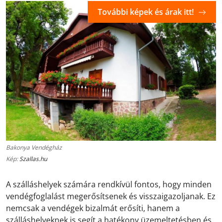
További képek és árak itt!
Bakonya Vendégház
Kép:
Szallas.hu
A szálláshelyek számára rendkívül fontos, hogy minden
vendégfoglalást megerősítsenek és visszaigazoljanak. Ez
nemcsak a vendégek bizalmát erősíti, hanem a
szálláshelyeknek is segít a hatékony üzemeltetésben és