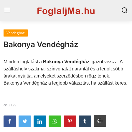
Vendégház
Horvát tengerpart
Bakonya Vendégház
Magyarország
Minden foglalást a
Bakonya Vendégház
igazol vissza. A
Horvátország
szálláshely szakmai színvonalat garantál és a legolcsóbb
árakat nyújtja, amelyeket szerződésben rögzítenek.
Szállások a Balatonon
Bakonya Vendégház a legjobb választás, ha szállást keres.
Szállások Hajdúszoboszlón
Blog
2129