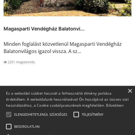
Magasparti Vendégház Balatonvi...
Minden foglalást közvetlenül Magasparti Vendégház
Balatonvilágos igazol vissza. A sz...
2251 megtekintés
×
Ez a weboldal sütiket használ a felhasználói élmény javítása
érdekében. A weboldalunk használatával Ön hozzájárul az összes süti
használatához, a Cookie szabályzatunknak megfelelően.
Bővebben
ELENGEDHETETLENÜL SZÜKSÉGES
TELJESÍTMÉNY
BESOROLATLAN
Copyright 2026 Foglaljma.hu - Minden jog fenntartva.