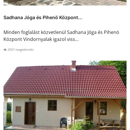
Sadhana Jóga és Pihenö Központ...
Minden foglalást közvetlenül Sadhana Jóga és Pihenö
Központ Vindornyalak igazol viss...
2057 megtekintés