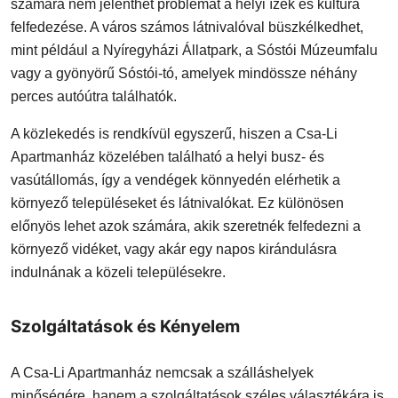
számára nem jelenthet problémát a helyi ízek és kultúra
felfedezése. A város számos látnivalóval büszkélkedhet,
mint például a Nyíregyházi Állatpark, a Sóstói Múzeumfalu
vagy a gyönyörű Sóstói-tó, amelyek mindössze néhány
perces autóútra találhatók.
A közlekedés is rendkívül egyszerű, hiszen a Csa-Li
Apartmanház közelében található a helyi busz- és
vasútállomás, így a vendégek könnyedén elérhetik a
környező településeket és látnivalókat. Ez különösen
előnyös lehet azok számára, akik szeretnék felfedezni a
környező vidéket, vagy akár egy napos kirándulásra
indulnának a közeli településekre.
Szolgáltatások és Kényelem
A Csa-Li Apartmanház nemcsak a szálláshelyek
minőségére, hanem a szolgáltatások széles választékára is