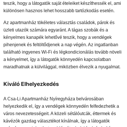
teszik, hogy a látogatók saját ételeiket készíthessék el, ami
különösen hasznos lehet hosszabb tartózkodás esetén.
Az apartmanház tökéletes választás családok, párok és
üzleti utazók számára egyaránt. A tágas szobák és a
kényelmes kanapék lehetővé teszik, hogy a vendégek
pihenjenek és feltöltődjenek a nap végén. Az ingatlanban
található ingyenes Wi-Fi és légkondicionálás tovább növeli
a kényelmet, így a látogatók könnyedén kapcsolatban
maradhatnak a külvilággal, miközben élvezik a nyugalmat.
Kiváló Elhelyezkedés
A Csa-Li Apartmanház Nyíregyháza belvárosában
helyezkedik el, így a vendégek könnyedén felfedezhetik a
város nevezetességeit. A közeli sétálóutcák, éttermek és
kávézók gazdag választékot kínálnak, így a látogatók