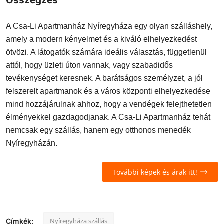
Összegzés
A Csa-Li Apartmanház Nyíregyháza egy olyan szálláshely,
amely a modern kényelmet és a kiváló elhelyezkedést
ötvözi. A látogatók számára ideális választás, függetlenül
attól, hogy üzleti úton vannak, vagy szabadidős
tevékenységet keresnek. A barátságos személyzet, a jól
felszerelt apartmanok és a város központi elhelyezkedése
mind hozzájárulnak ahhoz, hogy a vendégek felejthetetlen
élményekkel gazdagodjanak. A Csa-Li Apartmanház tehát
nemcsak egy szállás, hanem egy otthonos menedék
Nyíregyházán.
További képek és árak itt!
Nyíregyháza szállás
Címkék: