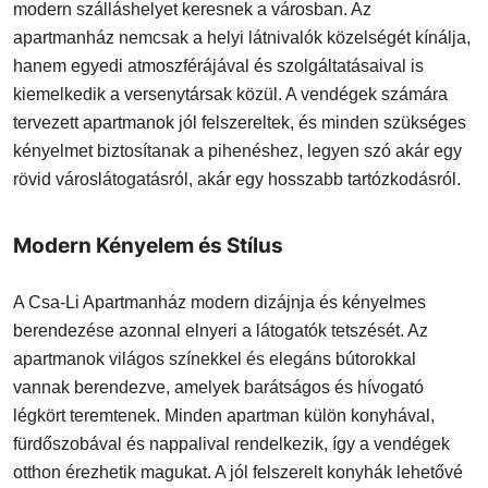
modern szálláshelyet keresnek a városban. Az
apartmanház nemcsak a helyi látnivalók közelségét kínálja,
hanem egyedi atmoszférájával és szolgáltatásaival is
kiemelkedik a versenytársak közül. A vendégek számára
tervezett apartmanok jól felszereltek, és minden szükséges
kényelmet biztosítanak a pihenéshez, legyen szó akár egy
rövid városlátogatásról, akár egy hosszabb tartózkodásról.
Modern Kényelem és Stílus
A Csa-Li Apartmanház modern dizájnja és kényelmes
berendezése azonnal elnyeri a látogatók tetszését. Az
apartmanok világos színekkel és elegáns bútorokkal
vannak berendezve, amelyek barátságos és hívogató
légkört teremtenek. Minden apartman külön konyhával,
fürdőszobával és nappalival rendelkezik, így a vendégek
otthon érezhetik magukat. A jól felszerelt konyhák lehetővé