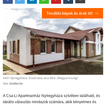
További képek és árak itt!
4431 Nyíregyháza, Szivárvány utca 68/a. (Magyarország)
Kép:
Szallas.hu
A Csa-Li Apartmanház Nyíregyháza szívében található, és
ideális választás mindazok számára, akik kényelmes és