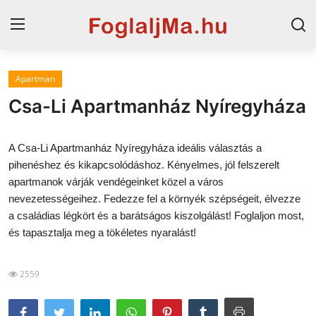
Apartman
Horvát tengerpart
Csa-Li Apartmanház Nyíregyháza
Magyarország
A Csa-Li Apartmanház Nyíregyháza ideális választás a
Horvátország
pihenéshez és kikapcsolódáshoz. Kényelmes, jól felszerelt
apartmanok várják vendégeinket közel a város
Szállások a Balatonon
nevezetességeihez. Fedezze fel a környék szépségeit, élvezze
Blog
a családias légkört és a barátságos kiszolgálást! Foglaljon most,
és tapasztalja meg a tökéletes nyaralást!
Szállások Hajdúszoboszlón
2559