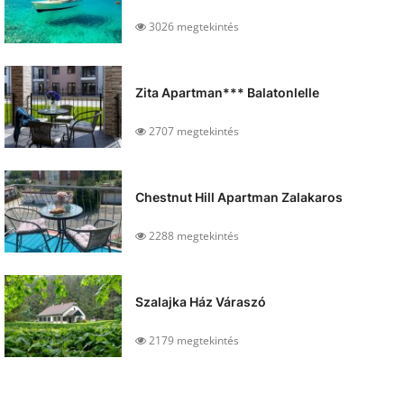
3026 megtekintés
Zita Apartman*** Balatonlelle
2707 megtekintés
Chestnut Hill Apartman Zalakaros
2288 megtekintés
Szalajka Ház Váraszó
2179 megtekintés