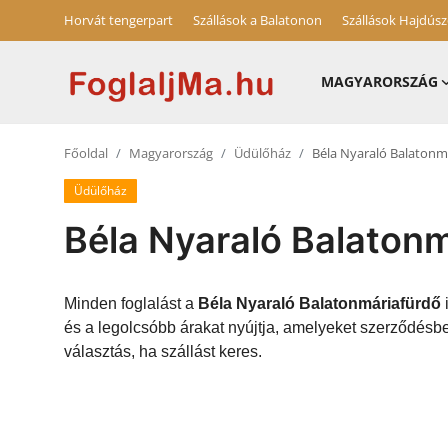
Horvát tengerpart
Szállások a Balatonon
Szállások Hajdús
MAGYARORSZÁG
Magyarország
Főoldal
Magyarország
Üdülőház
Béla Nyaraló Balatonm
Horvát tengerpart
Üdülőház
Horvátország
Béla Nyaraló Balaton
Szállások a Balatonon
Szállások Hajdúszoboszlón
Minden foglalást a
Béla Nyaraló Balatonmáriafürdő
és a legolcsóbb árakat nyújtja, amelyeket szerződésb
Blog
választás, ha szállást keres.