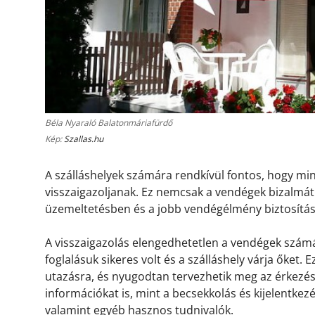
Béla Nyaraló Balatonmáriafürdő
Kép:
Szallas.hu
A szálláshelyek számára rendkívül fontos, hogy m
visszaigazoljanak. Ez nemcsak a vendégek bizalmát 
üzemeltetésben és a jobb vendégélmény biztosítá
A visszaigazolás elengedhetetlen a vendégek számá
foglalásuk sikeres volt és a szálláshely várja őket.
utazásra, és nyugodtan tervezhetik meg az érkezésü
információkat is, mint a becsekkolás és kijelentkez
valamint egyéb hasznos tudnivalók.