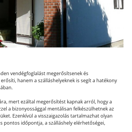
inden vendégfoglalást megerősítsenek és
erősíti, hanem a szálláshelyeknek is segít a hatékony
sában.
ra, mert ezáltal megerősítést kapnak arról, hogy a
 Ezzel a bizonyossággal mentálisan felkészülhetnek az
ket. Ezenkívül a visszaigazolás tartalmazhat olyan
és pontos időpontja, a szálláshely elérhetőségei,