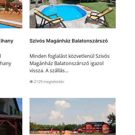
Tihany
Szivós Magánház Balatonszárszó
l
Minden foglalást közvetlenül Szivós
ihany
Magánház Balatonszárszó igazol
vissza. A szállás...
2129 megtekintés