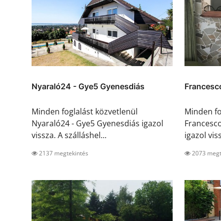
Nyaraló24 - Gye5 Gyenesdiás
Francesc
Minden foglalást közvetlenül
Minden fo
Nyaraló24 - Gye5 Gyenesdiás igazol
Francesc
vissza. A szálláshel...
igazol viss
2137 megtekintés
2073 megt