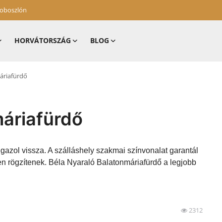
zoboszlón
HORVÁTORSZÁG
BLOG
áriafürdő
máriafürdő
igazol vissza. A szálláshely szakmai színvonalat garantál
en rögzítenek. Béla Nyaraló Balatonmáriafürdő a legjobb
2312