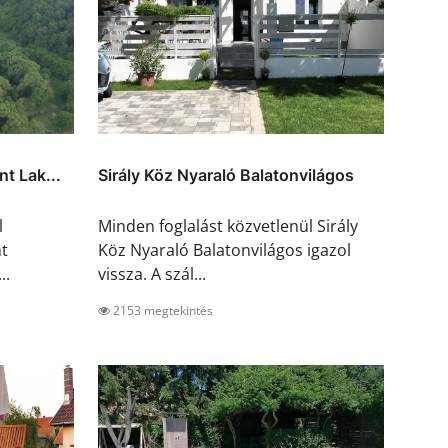
t Lak...
Sirály Köz Nyaraló Balatonvilágos
l
Minden foglalást közvetlenül Sirály
t
Köz Nyaraló Balatonvilágos igazol
..
vissza. A szál...
2153 megtekintés