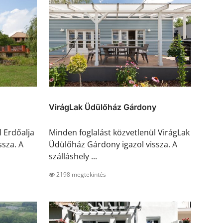
VirágLak Üdülőház Gárdony
l Erdőalja
Minden foglalást közvetlenül VirágLak
ssza. A
Üdülőház Gárdony igazol vissza. A
szálláshely ...
2198 megtekintés