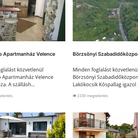
o Apartmanház Velence
Börzsönyi Szabadidőközpon
glalást közvetlenül
Minden foglalást közvetlenü
o Apartmanház Velence
Börzsönyi Szabadidőközpon
za. A szállásh...
Lakókocsik Kóspallag igazol .
ekintés
2330 megtekintés