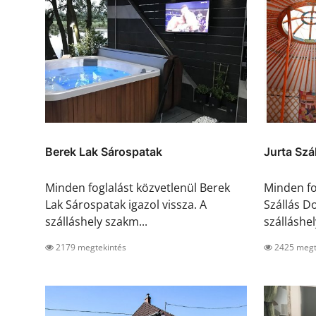
Berek Lak Sárospatak
Jurta Sz
Minden foglalást közvetlenül Berek
Minden fo
Lak Sárospatak igazol vissza. A
Szállás D
szálláshely szakm...
szálláshel
2179 megtekintés
2425 megt