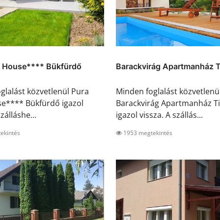
a House**** Bükfürdő
Barackvirág Apartmanház 
glalást közvetlenül Pura
Minden foglalást közvetlenü
e**** Bükfürdő igazol
Barackvirág Apartmanház T
zálláshe...
igazol vissza. A szállás...
ekintés
1953 megtekintés