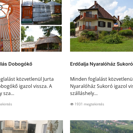
állás Dobogókő
Erdőalja Nyaralóház Sukoró
glalást közvetlenül Jurta
Minden foglalást közvetlenü
obogókő igazol vissza. A
Nyaralóház Sukoró igazol vi
y sza...
szálláshely...
ekintés
1931 megtekintés