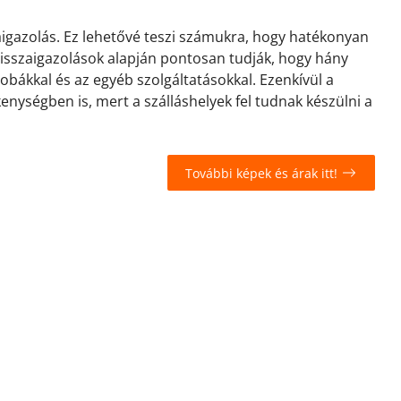
zaigazolás. Ez lehetővé teszi számukra, hogy hatékonyan
 visszaigazolások alapján pontosan tudják, hogy hány
zobákkal és az egyéb szolgáltatásokkal. Ezenkívül a
kenységben is, mert a szálláshelyek fel tudnak készülni a
További képek és árak itt!