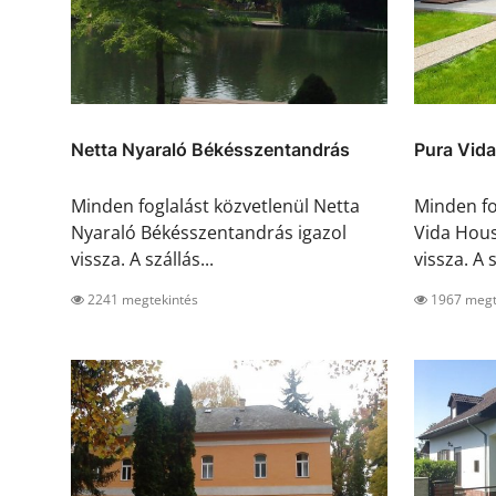
Netta Nyaraló Békésszentandrás
Pura Vid
Minden foglalást közvetlenül Netta
Minden fo
Nyaraló Békésszentandrás igazol
Vida Hous
vissza. A szállás...
vissza. A s
2241 megtekintés
1967 megt