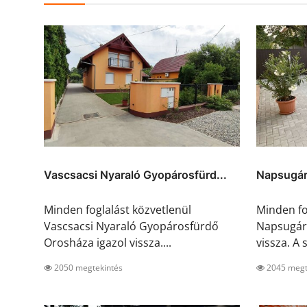
Vascsacsi Nyaraló Gyopárosfürd...
Napsugár
Minden foglalást közvetlenül
Minden fo
Vascsacsi Nyaraló Gyopárosfürdő
Napsugár
Orosháza igazol vissza....
vissza. A s
2050 megtekintés
2045 megt