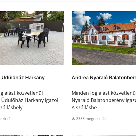
 Üdülőház Harkány
Andrea Nyaraló Balatonber
glalást közvetlenül
Minden foglalást közvetlenü
 Üdülőház Harkány igazol
Nyaraló Balatonberény igazo
zálláshely ...
A szálláshe...
ekintés
2333 megtekintés