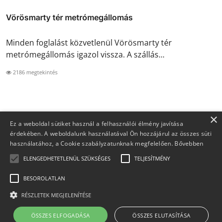
Vörösmarty tér metrómegállomás
Minden foglalást közvetlenül Vörösmarty tér
metrómegállomás igazol vissza. A szállás...
2186 megtekintés
×
Ez a weboldal sütiket használ a felhasználói élmény javítása
érdekében. A weboldalunk használatával Ön hozzájárul az összes süti
használatához, a Cookie szabályzatunknak megfelelően.
Bővebben
ELENGEDHETETLENÜL SZÜKSÉGES
TELJESÍTMÉNY
BESOROLATLAN
Copyright 2026 Foglaljma.hu - Minden jog fenntartva.
RÉSZLETEK MEGJELENÍTÉSE
Kapcsolat
Rólunk
Adatvédelem
ÁSZF
ÖSSZES ELFOGADÁSA
ÖSSZES ELUTASÍTÁSA
Felelősségkizárás
Partnerek