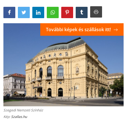
További képek és szállások itt!
Szegedi Nemzeti Színház
Kép:
Szallas.hu