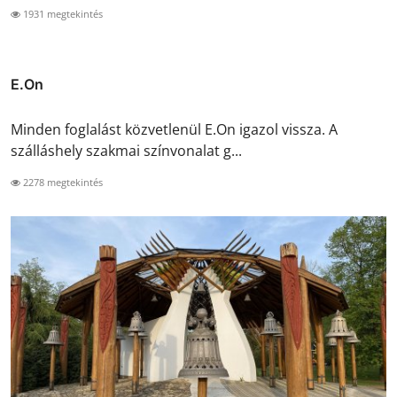
1931 megtekintés
E.On
Minden foglalást közvetlenül E.On igazol vissza. A
szálláshely szakmai színvonalat g...
2278 megtekintés