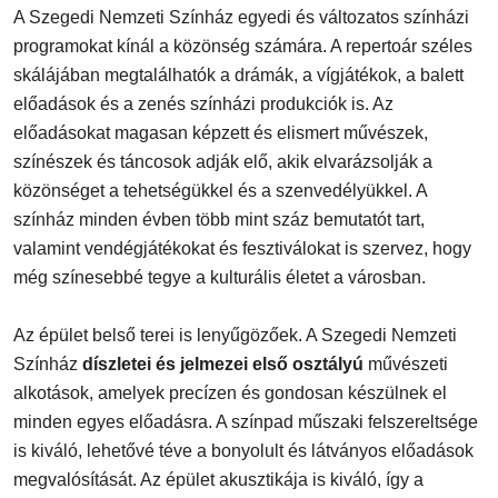
A Szegedi Nemzeti Színház egyedi és változatos színházi
programokat kínál a közönség számára. A repertoár széles
skálájában megtalálhatók a drámák, a vígjátékok, a balett
előadások és a zenés színházi produkciók is. Az
előadásokat magasan képzett és elismert művészek,
színészek és táncosok adják elő, akik elvarázsolják a
közönséget a tehetségükkel és a szenvedélyükkel. A
színház minden évben több mint száz bemutatót tart,
valamint vendégjátékokat és fesztiválokat is szervez, hogy
még színesebbé tegye a kulturális életet a városban.
Az épület belső terei is lenyűgözőek. A Szegedi Nemzeti
Színház
díszletei és jelmezei első osztályú
művészeti
alkotások, amelyek precízen és gondosan készülnek el
minden egyes előadásra. A színpad műszaki felszereltsége
is kiváló, lehetővé téve a bonyolult és látványos előadások
megvalósítását. Az épület akusztikája is kiváló, így a