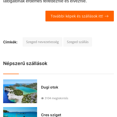
látogatónak érdemes felfedeznie és élveznie.
További képek és szállások itt!
Szeged nevezetesség
Szeged szállás
Címkék:
Népszerű szállások
Dugi otok
3104 megtekintés
Cres sziget