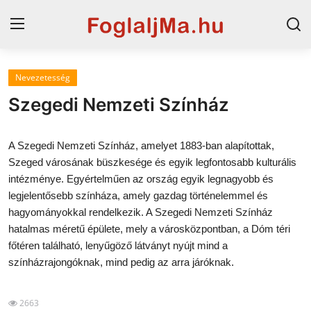
Nevezetesség
Horvát tengerpart
Szegedi Nemzeti Színház
Magyarország
A Szegedi Nemzeti Színház, amelyet 1883-ban alapítottak,
Szállások a Balatonon
Szeged városának büszkesége és egyik legfontosabb kulturális
intézménye. Egyértelműen az ország egyik legnagyobb és
Horvátország
legjelentősebb színháza, amely gazdag történelemmel és
Blog
hagyományokkal rendelkezik. A Szegedi Nemzeti Színház
hatalmas méretű épülete, mely a városközpontban, a Dóm téri
Szállások Hajdúszoboszlón
főtéren található, lenyűgöző látványt nyújt mind a
színházrajongóknak, mind pedig az arra járóknak.
2663