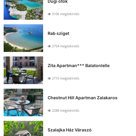
Dugi otok
3106 megtekintés
Rab sziget
2754 megtekintés
Zita Apartman*** Balatonlelle
2710 megtekintés
Chestnut Hill Apartman Zalakaros
2288 megtekintés
Szalajka Ház Váraszó