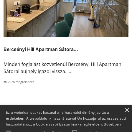
Bercsényi Hill Apartman Sátora...
Minden foglalást közvetlenül Bercsényi Hill Apartman
Sátoraljaújhely igazol vissza. ...
2028 megtekintés
×
Ez a weboldal sütiket használ a felhasználói élmény javítása
érdekében. A weboldalunk használatával Ön hozzájárul az összes süti
használatához, a Cookie szabályzatunknak megfelelően.
Bővebben