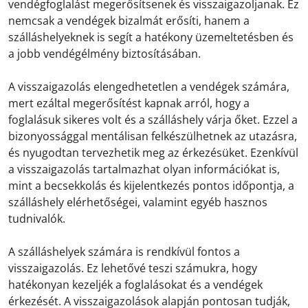
vendégfoglalást megerősítsenek és visszaigazoljanak. Ez
nemcsak a vendégek bizalmát erősíti, hanem a
szálláshelyeknek is segít a hatékony üzemeltetésben és
a jobb vendégélmény biztosításában.
A visszaigazolás elengedhetetlen a vendégek számára,
mert ezáltal megerősítést kapnak arról, hogy a
foglalásuk sikeres volt és a szálláshely várja őket. Ezzel a
bizonyossággal mentálisan felkészülhetnek az utazásra,
és nyugodtan tervezhetik meg az érkezésüket. Ezenkívül
a visszaigazolás tartalmazhat olyan információkat is,
mint a becsekkolás és kijelentkezés pontos időpontja, a
szálláshely elérhetőségei, valamint egyéb hasznos
tudnivalók.
A szálláshelyek számára is rendkívül fontos a
visszaigazolás. Ez lehetővé teszi számukra, hogy
hatékonyan kezeljék a foglalásokat és a vendégek
érkezését. A visszaigazolások alapján pontosan tudják,