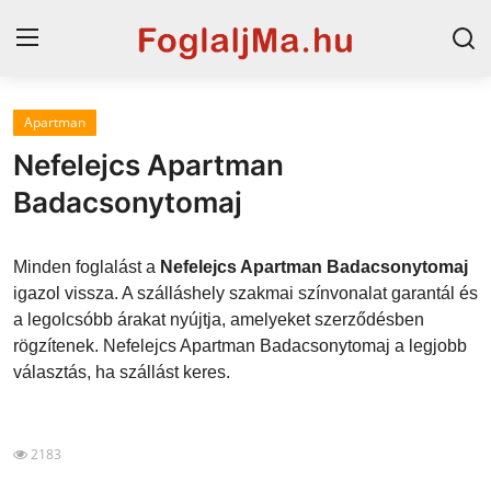
Apartman
Horvát tengerpart
Nefelejcs Apartman
Magyarország
Badacsonytomaj
Szállások a Balatonon
Minden foglalást a
Nefelejcs Apartman Badacsonytomaj
Horvátország
igazol vissza. A szálláshely szakmai színvonalat garantál és
a legolcsóbb árakat nyújtja, amelyeket szerződésben
Blog
rögzítenek. Nefelejcs Apartman Badacsonytomaj a legjobb
választás, ha szállást keres.
Szállások Hajdúszoboszlón
2183