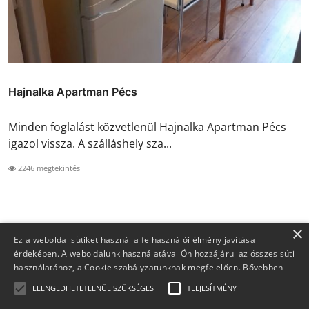
Hajnalka Apartman Pécs
Minden foglalást közvetlenül Hajnalka Apartman Pécs
igazol vissza. A szálláshely sza...
2246 megtekintés
×
Ez a weboldal sütiket használ a felhasználói élmény javítása
érdekében. A weboldalunk használatával Ön hozzájárul az összes süti
használatához, a Cookie szabályzatunknak megfelelően.
Bővebben
ELENGEDHETETLENÜL SZÜKSÉGES
TELJESÍTMÉNY