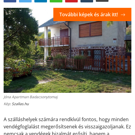
További képek és árak itt!
Jóna Apartman Badacsonytomaj
Kép:
Szallas.hu
A szálláshelyek számára rendkívül fontos, hogy minden
vendégfoglalást megerősítsenek és visszaigazoljanak. Ez
nemcsak a vendégek bizalmát erősíti, hanem a