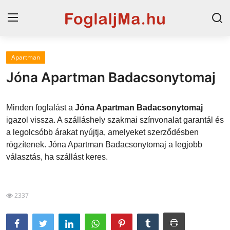
Apartman
Magyarország
Jóna Apartman Badacsonytomaj
Horvát tengerpart
Minden foglalást a
Jóna Apartman Badacsonytomaj
Horvátország
igazol vissza. A szálláshely szakmai színvonalat garantál és
a legolcsóbb árakat nyújtja, amelyeket szerződésben
Szállások a Balatonon
rögzítenek. Jóna Apartman Badacsonytomaj a legjobb
Szállások Hajdúszoboszlón
választás, ha szállást keres.
Blog
2337