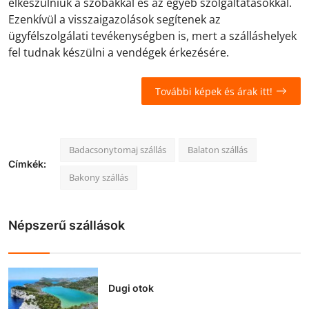
elkészülniük a szobákkal és az egyéb szolgáltatásokkal.
Ezenkívül a visszaigazolások segítenek az
ügyfélszolgálati tevékenységben is, mert a szálláshelyek
fel tudnak készülni a vendégek érkezésére.
További képek és árak itt!
Badacsonytomaj szállás
Balaton szállás
Címkék:
Bakony szállás
Népszerű szállások
Dugi otok