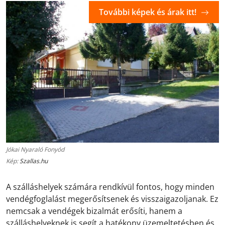
További képek és árak itt!
Jókai Nyaraló Fonyód
Kép:
Szallas.hu
A szálláshelyek számára rendkívül fontos, hogy minden
vendégfoglalást megerősítsenek és visszaigazoljanak. Ez
nemcsak a vendégek bizalmát erősíti, hanem a
szálláshelyeknek is segít a hatékony üzemeltetésben és