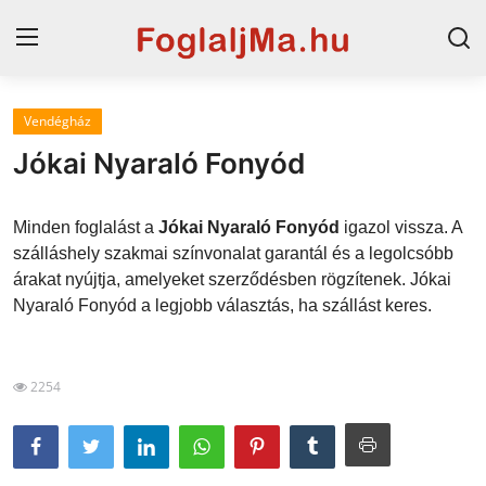
Vendégház
Magyarország
Jókai Nyaraló Fonyód
Horvát tengerpart
Minden foglalást a
Jókai Nyaraló Fonyód
igazol vissza. A
Szállások a Balatonon
szálláshely szakmai színvonalat garantál és a legolcsóbb
árakat nyújtja, amelyeket szerződésben rögzítenek. Jókai
Horvátország
Nyaraló Fonyód a legjobb választás, ha szállást keres.
Blog
Szállások Hajdúszoboszlón
2254