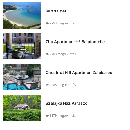
Rab sziget
2753 megtekintés
Zita Apartman*** Balatonlelle
2708 megtekintés
Chestnut Hill Apartman Zalakaros
2288 megtekintés
Szalajka Ház Váraszó
2179 megtekintés