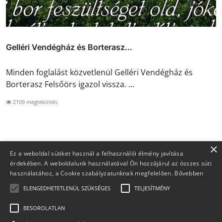
Gelléri Vendégház és Borterasz...
Minden foglalást közvetlenül Gelléri Vendégház és
Borterasz Felsőörs igazol vissza. ...
2109 megtekintés
×
Ez a weboldal sütiket használ a felhasználói élmény javítása
érdekében. A weboldalunk használatával Ön hozzájárul az összes süti
használatához, a Cookie szabályzatunknak megfelelően.
Bővebben
ELENGEDHETETLENÜL SZÜKSÉGES
TELJESÍTMÉNY
BESOROLATLAN
Copyright 2026 Foglaljma.hu - Minden jog fenntartva.