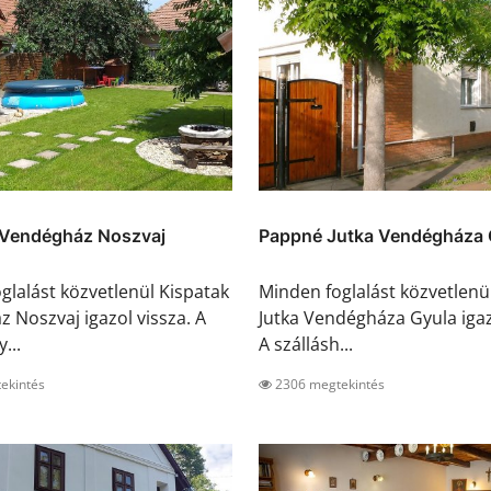
 Vendégház Noszvaj
Pappné Jutka Vendégháza 
glalást közvetlenül Kispatak
Minden foglalást közvetlen
 Noszvaj igazol vissza. A
Jutka Vendégháza Gyula igaz
...
A szállásh...
ekintés
2306 megtekintés