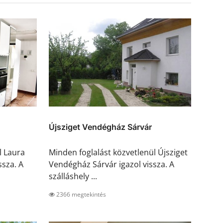
Újsziget Vendégház Sárvár
l Laura
Minden foglalást közvetlenül Újsziget
sza. A
Vendégház Sárvár igazol vissza. A
szálláshely ...
2366 megtekintés