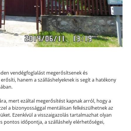
inden vendégfoglalást megerősítsenek és
erősíti, hanem a szálláshelyeknek is segít a hatékony
sában.
ra, mert ezáltal megerősítést kapnak arról, hogy a
 Ezzel a bizonyossággal mentálisan felkészülhetnek az
ket. Ezenkívül a visszaigazolás tartalmazhat olyan
és pontos időpontja, a szálláshely elérhetőségei,