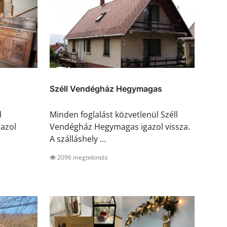
Széll Vendégház Hegymagas
l
Minden foglalást közvetlenül Széll
gazol
Vendégház Hegymagas igazol vissza.
A szálláshely ...
2096 megtekintés