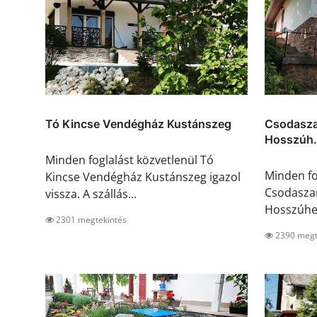
Tó Kincse Vendégház Kustánszeg
Csodasza
Hosszúh.
Minden foglalást közvetlenül Tó
Minden fo
Kincse Vendégház Kustánszeg igazol
Csodasza
vissza. A szállás...
Hosszúheté
2301 megtekintés
2390 megt