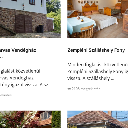
rvas Vendégház
Zempléni Szálláshely Fony
..
Minden foglalást közvetlenü
glalást közvetlenül
Zempléni Szálláshely Fony i
rvas Vendégház
vissza. A szálláshely ...
ny igazol vissza. A sz...
2108 megtekintés
ekintés