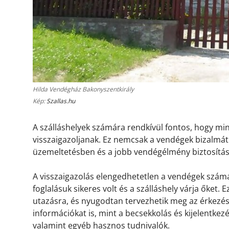
Hilda Vendégház Bakonyszentkirály
Kép:
Szallas.hu
A szálláshelyek számára rendkívül fontos, hogy m
visszaigazoljanak. Ez nemcsak a vendégek bizalmát 
üzemeltetésben és a jobb vendégélmény biztosítá
A visszaigazolás elengedhetetlen a vendégek számá
foglalásuk sikeres volt és a szálláshely várja őket.
utazásra, és nyugodtan tervezhetik meg az érkezésü
információkat is, mint a becsekkolás és kijelentkez
valamint egyéb hasznos tudnivalók.