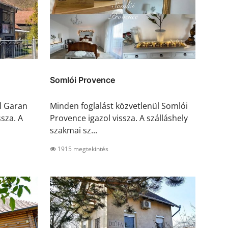
Somlói Provence
l Garan
Minden foglalást közvetlenül Somlói
sza. A
Provence igazol vissza. A szálláshely
szakmai sz...
1915 megtekintés