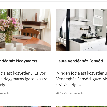
endégház Nagymaros
Laura Vendégház Fonyód
glalást közvetlenül La vor
Minden foglalást közvetlenü
 Nagymaros igazol vissza.
Vendégház Fonyód igazol vis
ly...
szálláshely sza...
ekintés
1950 megtekintés