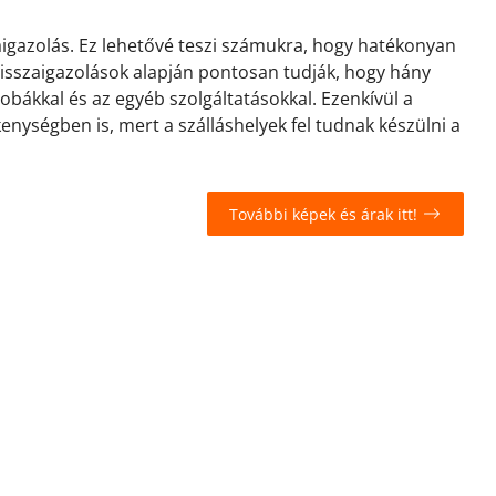
zaigazolás. Ez lehetővé teszi számukra, hogy hatékonyan
 visszaigazolások alapján pontosan tudják, hogy hány
zobákkal és az egyéb szolgáltatásokkal. Ezenkívül a
kenységben is, mert a szálláshelyek fel tudnak készülni a
További képek és árak itt!