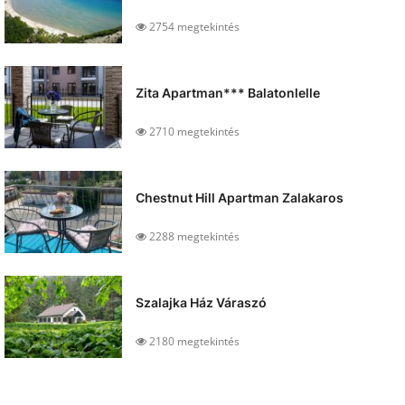
2754 megtekintés
Zita Apartman*** Balatonlelle
2710 megtekintés
Chestnut Hill Apartman Zalakaros
2288 megtekintés
Szalajka Ház Váraszó
2180 megtekintés