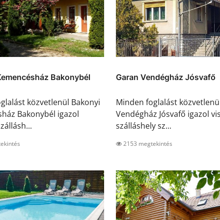
Kemencésház Bakonybél
Garan Vendégház Jósvafő
glalást közvetlenül Bakonyi
Minden foglalást közvetlenü
ház Bakonybél igazol
Vendégház Jósvafő igazol vis
zállásh...
szálláshely sz...
ekintés
2153 megtekintés