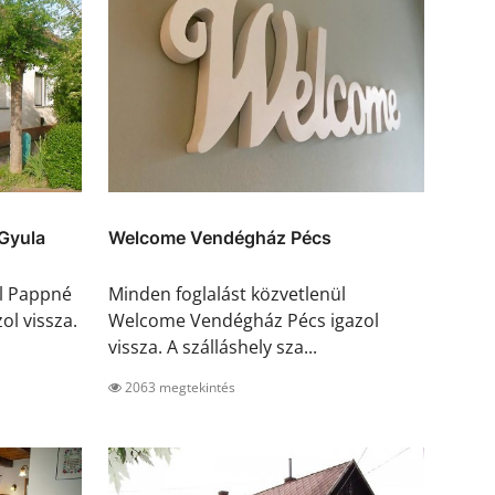
Gyula
Welcome Vendégház Pécs
ül Pappné
Minden foglalást közvetlenül
ol vissza.
Welcome Vendégház Pécs igazol
vissza. A szálláshely sza...
2063 megtekintés