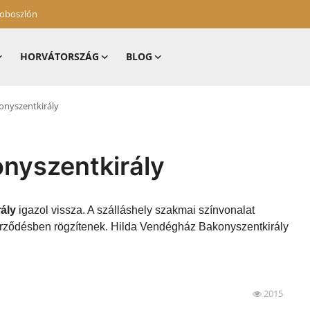
zoboszlón
HORVÁTORSZÁG
BLOG
onyszentkirály
nyszentkirály
ály
igazol vissza. A szálláshely szakmai színvonalat
zerződésben rögzítenek. Hilda Vendégház Bakonyszentkirály
2015