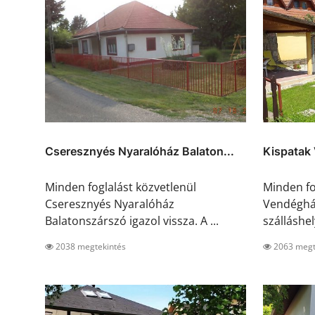
Cseresznyés Nyaralóház Balaton...
Kispatak
Minden foglalást közvetlenül
Minden fo
Cseresznyés Nyaralóház
Vendégház
Balatonszárszó igazol vissza. A ...
szálláshely
2038 megtekintés
2063 megt