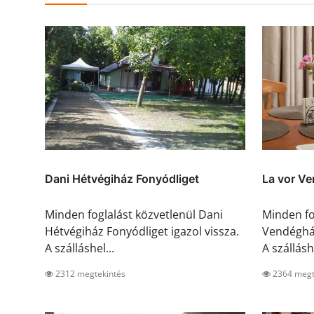
Dani Hétvégiház Fonyódliget
La vor V
Minden foglalást közvetlenül Dani
Minden fo
Hétvégiház Fonyódliget igazol vissza.
Vendégház
A szálláshel...
A szálláshe
2312 megtekintés
2364 megt