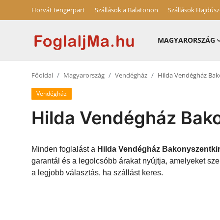
Horvát tengerpart
Szállások a Balatonon
Szállások Hajdús
MAGYARORSZÁG
Horvát tengerpart
Főoldal
Magyarország
Vendégház
Hilda Vendégház Bak
Magyarország
Vendégház
Szállások a Balatonon
Hilda Vendégház Bako
Horvátország
Blog
Minden foglalást a
Hilda Vendégház Bakonyszentkir
garantál és a legolcsóbb árakat nyújtja, amelyeket s
Szállások Hajdúszoboszlón
a legjobb választás, ha szállást keres.