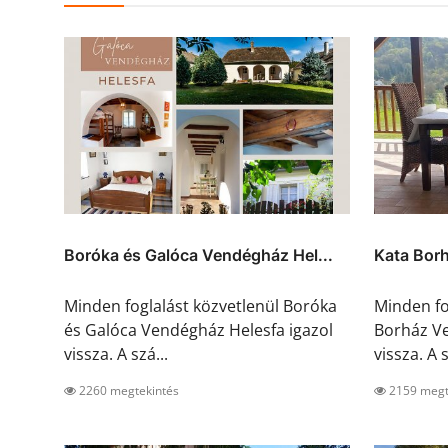
Boróka és Galóca Vendégház Hel...
Kata Bor
Minden foglalást közvetlenül Boróka
Minden fo
és Galóca Vendégház Helesfa igazol
Borház Ve
vissza. A szá...
vissza. A s
2260 megtekintés
2159 megt