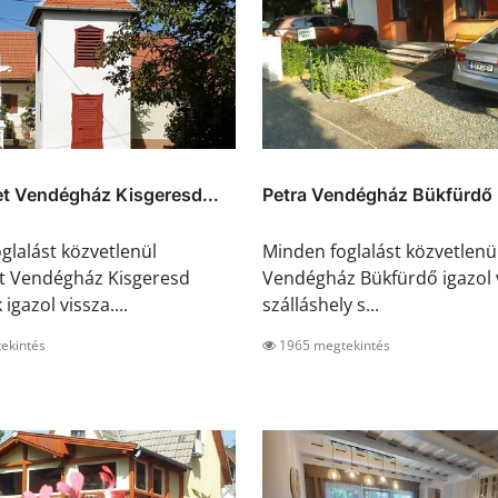
t Vendégház Kisgeresd...
Petra Vendégház Bükfürdő
glalást közvetlenül
Minden foglalást közvetlenü
t Vendégház Kisgeresd
Vendégház Bükfürdő igazol v
igazol vissza....
szálláshely s...
ekintés
1965 megtekintés