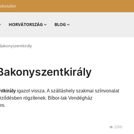
zoboszlón
HORVÁTORSZÁG
BLOG
Bakonyszentkirály
Bakonyszentkirály
tkirály
igazol vissza. A szálláshely szakmai színvonalat
zerződésben rögzítenek. Bíbor-lak Vendégház
es.
2090