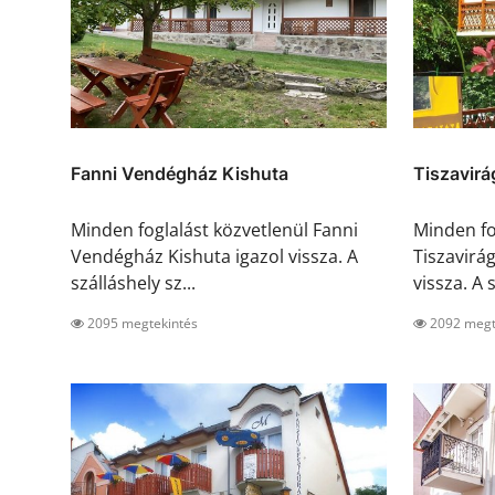
Fanni Vendégház Kishuta
Tiszavir
Minden foglalást közvetlenül Fanni
Minden fo
Vendégház Kishuta igazol vissza. A
Tiszavirá
szálláshely sz...
vissza. A s
2095 megtekintés
2092 megt