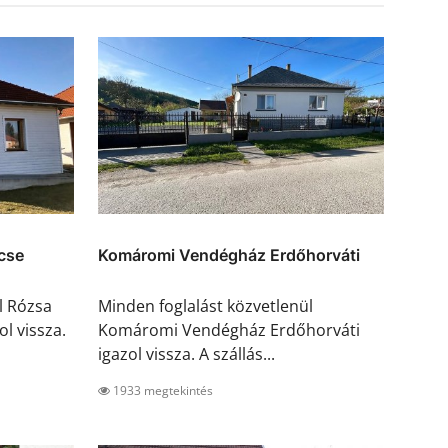
cse
Komáromi Vendégház Erdőhorváti
l Rózsa
Minden foglalást közvetlenül
l vissza.
Komáromi Vendégház Erdőhorváti
igazol vissza. A szállás...
1933 megtekintés