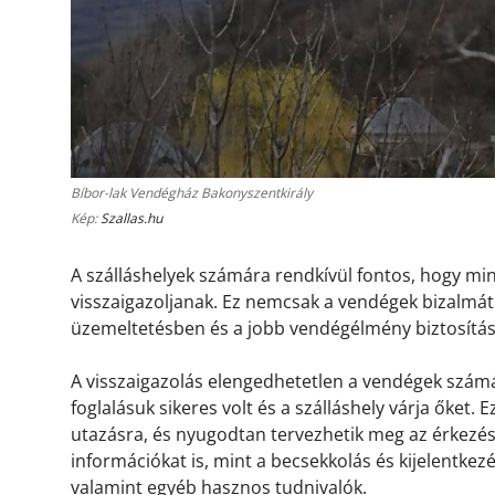
Bíbor-lak Vendégház Bakonyszentkirály
Kép:
Szallas.hu
A szálláshelyek számára rendkívül fontos, hogy m
visszaigazoljanak. Ez nemcsak a vendégek bizalmát 
üzemeltetésben és a jobb vendégélmény biztosítá
A visszaigazolás elengedhetetlen a vendégek számá
foglalásuk sikeres volt és a szálláshely várja őket.
utazásra, és nyugodtan tervezhetik meg az érkezésü
információkat is, mint a becsekkolás és kijelentkez
valamint egyéb hasznos tudnivalók.