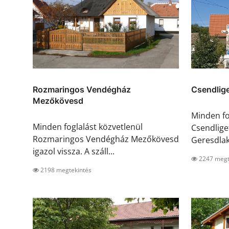
Rozmaringos Vendégház
Csendlige
Mezőkövesd
Minden fo
Minden foglalást közvetlenül
Csendlige
Rozmaringos Vendégház Mezőkövesd
Geresdlak 
igazol vissza. A száll...
2247 megt
2198 megtekintés