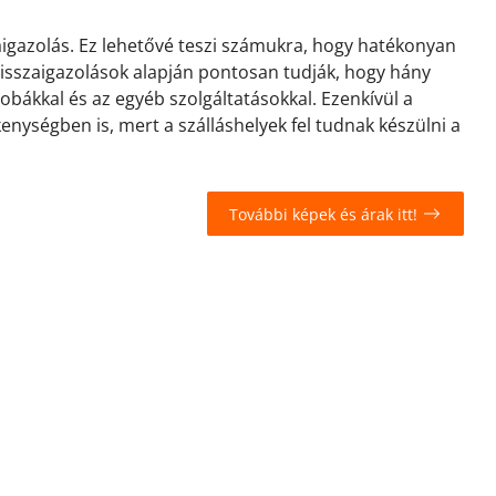
zaigazolás. Ez lehetővé teszi számukra, hogy hatékonyan
 visszaigazolások alapján pontosan tudják, hogy hány
zobákkal és az egyéb szolgáltatásokkal. Ezenkívül a
kenységben is, mert a szálláshelyek fel tudnak készülni a
További képek és árak itt!