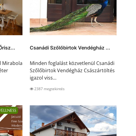
risz...
Csanádi Szőlőbirtok Vendégház ...
l Mirabola
Minden foglalást közvetlenül Csanádi
éter
Szőlőbirtok Vendégház Császártöltés
igazol viss...
2387 megtekintés