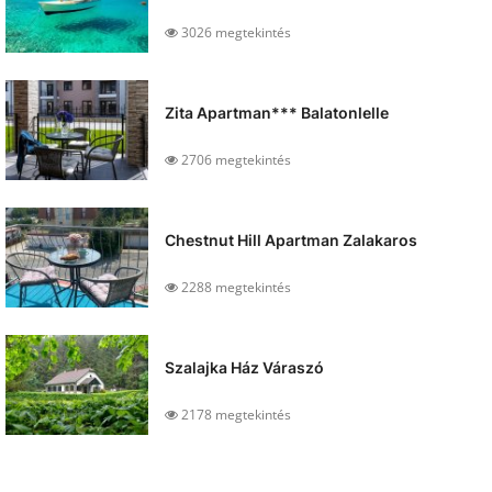
3026 megtekintés
Zita Apartman*** Balatonlelle
2706 megtekintés
Chestnut Hill Apartman Zalakaros
2288 megtekintés
Szalajka Ház Váraszó
2178 megtekintés