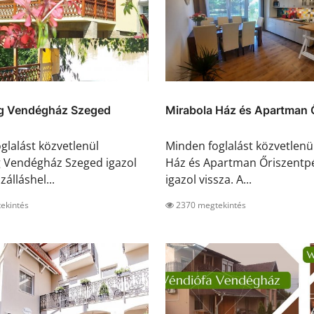
ág Vendégház Szeged
Mirabola Ház és Apartman Ő
glalást közvetlenül
Minden foglalást közvetlenü
g Vendégház Szeged igazol
Ház és Apartman Őriszentp
zálláshel...
igazol vissza. A...
ekintés
2370 megtekintés