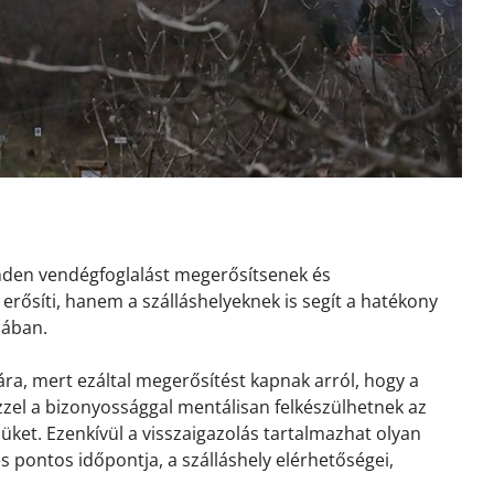
inden vendégfoglalást megerősítsenek és
erősíti, hanem a szálláshelyeknek is segít a hatékony
sában.
ra, mert ezáltal megerősítést kapnak arról, hogy a
 Ezzel a bizonyossággal mentálisan felkészülhetnek az
ket. Ezenkívül a visszaigazolás tartalmazhat olyan
és pontos időpontja, a szálláshely elérhetőségei,