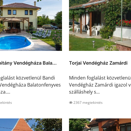
itány Vendégháza Bala...
Torjai Vendégház Zamárdi
glalást közvetlenül Bandi
Minden foglalást közvetlenül
 Vendégháza Balatonfenyves
Vendégház Zamárdi igazol vi
za....
szálláshely s...
ekintés
2367 megtekintés