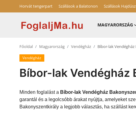
Horvát tengerpart
Szállások a Balatonon
Szállások Hajdús
MAGYARORSZÁG
Horvát tengerpart
Főoldal
Magyarország
Vendégház
Bíbor-lak Vendégház 
Magyarország
Vendégház
Horvátország
Bíbor-lak Vendégház 
Szállások a Balatonon
Szállások Hajdúszoboszlón
Minden foglalást a
Bíbor-lak Vendégház Bakonyszen
garantál és a legolcsóbb árakat nyújtja, amelyeket s
Blog
Bakonyszentkirály a legjobb választás, ha szállást ker