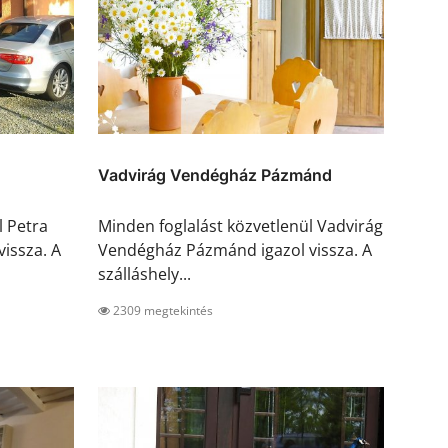
Vadvirág Vendégház Pázmánd
l Petra
Minden foglalást közvetlenül Vadvirág
issza. A
Vendégház Pázmánd igazol vissza. A
szálláshely...
2309 megtekintés