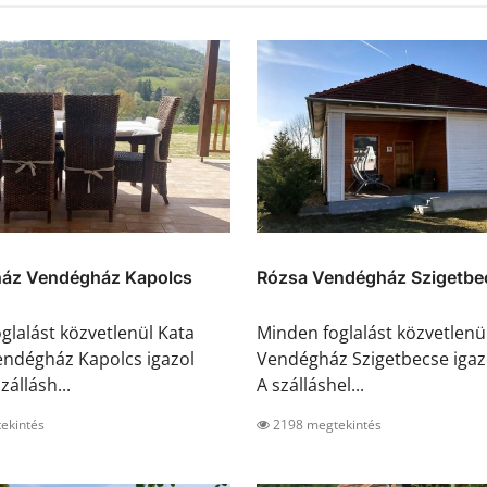
ház Vendégház Kapolcs
Rózsa Vendégház Szigetbe
glalást közvetlenül Kata
Minden foglalást közvetlenü
ndégház Kapolcs igazol
Vendégház Szigetbecse igazo
zállásh...
A szálláshel...
ekintés
2198 megtekintés