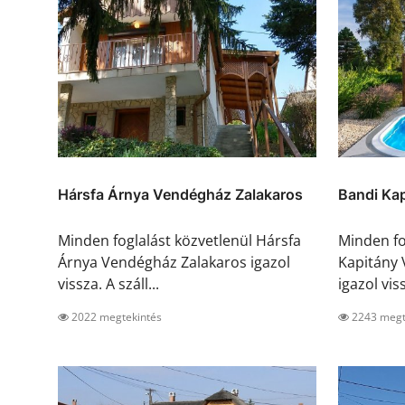
Hársfa Árnya Vendégház Zalakaros
Bandi Kap
Minden foglalást közvetlenül Hársfa
Minden fo
Árnya Vendégház Zalakaros igazol
Kapitány
vissza. A száll...
igazol viss
2022 megtekintés
2243 megt