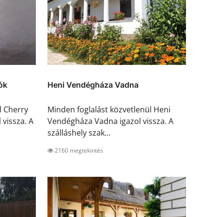
ók
Heni Vendégháza Vadna
l Cherry
Minden foglalást közvetlenül Heni
vissza. A
Vendégháza Vadna igazol vissza. A
szálláshely szak...
2160 megtekintés