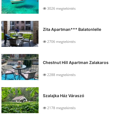
3026 megtekintés
Zita Apartman*** Balatonlelle
2706 megtekintés
Chestnut Hill Apartman Zalakaros
2288 megtekintés
Szalajka Ház Váraszó
2178 megtekintés