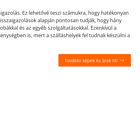
zaigazolás. Ez lehetővé teszi számukra, hogy hatékonyan
 visszaigazolások alapján pontosan tudják, hogy hány
zobákkal és az egyéb szolgáltatásokkal. Ezenkívül a
kenységben is, mert a szálláshelyek fel tudnak készülni a
További képek és árak itt!