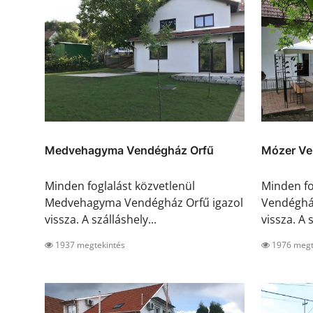
Medvehagyma Vendégház Orfű
Mózer Ve
Minden foglalást közvetlenül
Minden fo
Medvehagyma Vendégház Orfű igazol
Vendégház
vissza. A szálláshely...
vissza. A s
1937 megtekintés
1976 megt