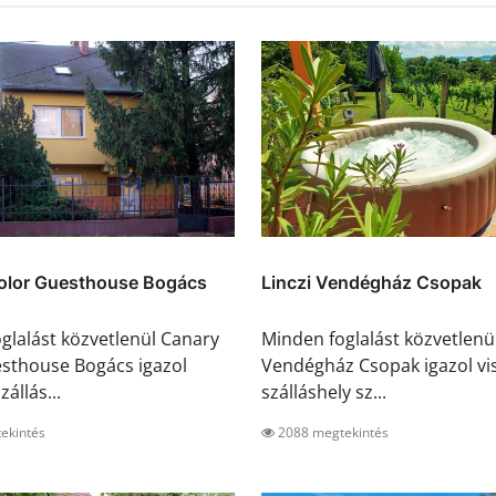
olor Guesthouse Bogács
Linczi Vendégház Csopak
glalást közvetlenül Canary
Minden foglalást közvetlenül
sthouse Bogács igazol
Vendégház Csopak igazol vis
zállás...
szálláshely sz...
ekintés
2088 megtekintés