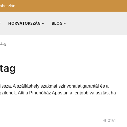
zoboszlón
HORVÁTORSZÁG
BLOG
stag
stag
issza. A szálláshely szakmai színvonalat garantál és a
zítenek. Attila Pihenőház Apostag a legjobb választás, ha
2161