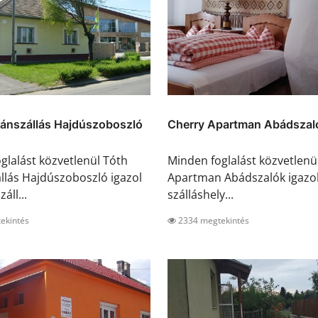
ánszállás Hajdúszoboszló
Cherry Apartman Abádszal
glalást közvetlenül Tóth
Minden foglalást közvetlenü
lás Hajdúszoboszló igazol
Apartman Abádszalók igazol 
záll...
szálláshely...
ekintés
2334 megtekintés