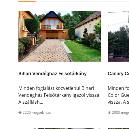
Bihari Vendégház Felsőtárkány
Canary C
Minden foglalást közvetlenül Bihari
Minden fo
Vendégház Felsőtárkány igazol vissza.
Color Gue
A szállásh...
vissza. A s
2226 megtekintés
2083 megt