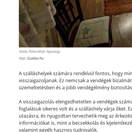
Attila Pihenőház Apostag
Kép:
Szallas.hu
A szálláshelyek számára rendkívül fontos, hogy m
visszaigazoljanak. Ez nemcsak a vendégek bizalmát 
üzemeltetésben és a jobb vendégélmény biztosítá
A visszaigazolás elengedhetetlen a vendégek számá
foglalásuk sikeres volt és a szálláshely várja őket.
utazásra, és nyugodtan tervezhetik meg az érkezésü
információkat is, mint a becsekkolás és kijelentkez
valamint egyéb hasznos tudnivalók.