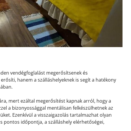
inden vendégfoglalást megerősítsenek és
erősíti, hanem a szálláshelyeknek is segít a hatékony
sában.
ra, mert ezáltal megerősítést kapnak arról, hogy a
 Ezzel a bizonyossággal mentálisan felkészülhetnek az
ket. Ezenkívül a visszaigazolás tartalmazhat olyan
és pontos időpontja, a szálláshely elérhetőségei,