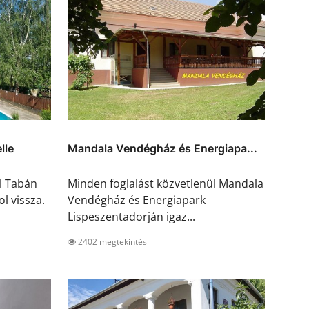
lle
Mandala Vendégház és Energiapa...
l Tabán
Minden foglalást közvetlenül Mandala
l vissza.
Vendégház és Energiapark
Lispeszentadorján igaz...
2402 megtekintés