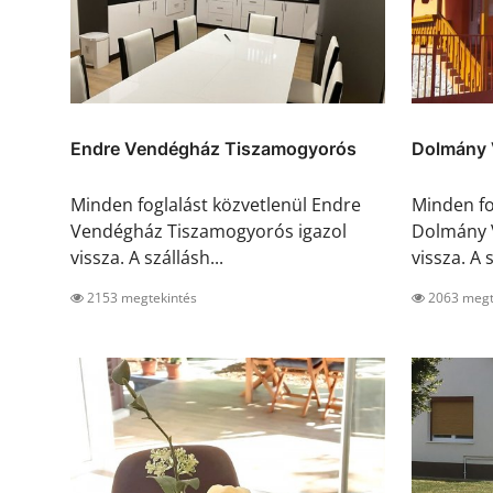
Endre Vendégház Tiszamogyorós
Dolmány 
Minden foglalást közvetlenül Endre
Minden fo
Vendégház Tiszamogyorós igazol
Dolmány 
vissza. A szállásh...
vissza. A s
2153 megtekintés
2063 megt