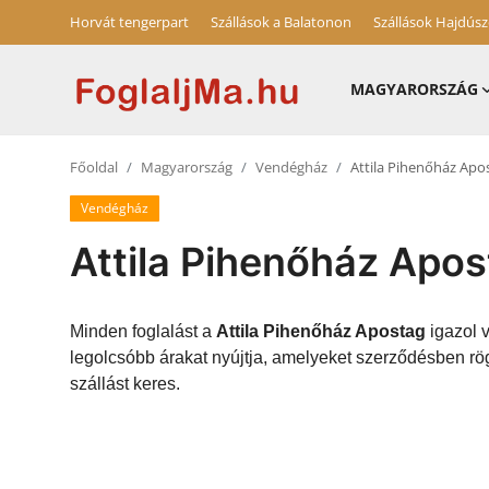
Horvát tengerpart
Szállások a Balatonon
Szállások Hajdús
MAGYARORSZÁG
Magyarország
Főoldal
Magyarország
Vendégház
Attila Pihenőház Apo
Horvát tengerpart
Vendégház
Szállások a Balatonon
Attila Pihenőház Apo
Horvátország
Blog
Minden foglalást a
Attila Pihenőház Apostag
igazol v
legolcsóbb árakat nyújtja, amelyeket szerződésben rög
Szállások Hajdúszoboszlón
szállást keres.