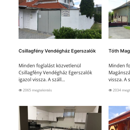
Csillagfény Vendégház Egerszalók
Tóth Mag
Minden foglalást közvetlenül
Minden fo
Csillagfény Vendégház Egerszalók
Magánszál
igazol vissza. A száll...
vissza. A s
2065 megtekintés
2034 megt