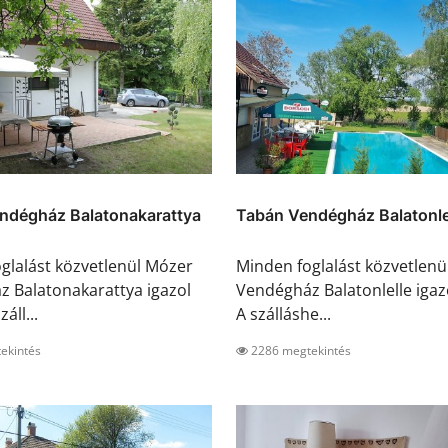
ndégház Balatonakarattya
Tabán Vendégház Balatonle
glalást közvetlenül Mózer
Minden foglalást közvetlenü
 Balatonakarattya igazol
Vendégház Balatonlelle igazo
záll...
A szálláshe...
ekintés
2286 megtekintés